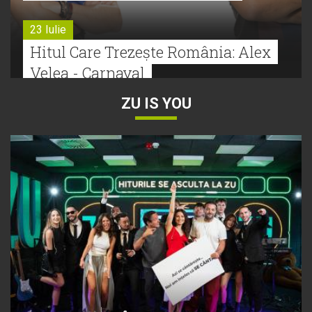
23 Iulie
Hitul Care Trezește România: Alex
Velea - Carnaval
ZU IS YOU
22 Iulie
Bătălie strânsă la Hitul Monstru Al
Verii: Cabron versus Faydee
21 Iulie
Dă volumul mai tare! Cabron vine
cu Hitul Monstru al Verii
20 Iulie
Episod nou | Muzica Aia x DJ