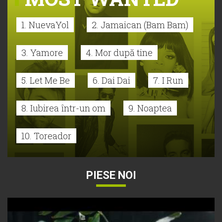
1. NuevaYol
2. Jamaican (Bam Bam)
3. Yamore
4. Mor după tine
5. Let Me Be
6. Dai Dai
7. I Run
8. Iubirea într-un om
9. Noaptea
10. Toreador
PIESE NOI