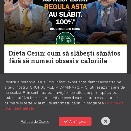
Dieta Cerin: cum să slăbești sănătos
fără să numeri obsesiv caloriile
Pentru a personaliza și îmbunătăți experiența dumneavoastră pe
site-ul nostru, GRUPUL MEDIA CAMINA (G.M.C) utilizează fișiere de
tip cookie. Prin continuarea navigării pe site sau prin apăsarea
butonului “Am înțeles”, sunteți de acord cu stocarea cookie-urilor
primare și terțe. Mai multe informații găsiți în secțiunea
Politica de
Confidentialitate
Politica de Cookie
Am înțeles