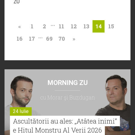
ZU
...
«
1
2
11
12
13
15
14
...
16
17
69
70
»
MORNING ZU
cu Morar şi Buzdugan
24 Iulie
Ascultătorii au ales: „Atâtea inimi”
e Hitul Monstru Al Verii 2026