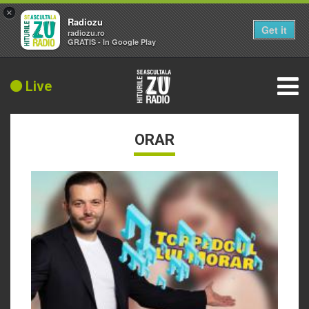
×
Radiozu
Get it
radiozu.ro
GRATIS - In Google Play
Live
ORAR