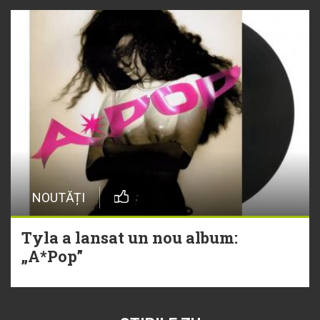
NOUTĂȚI
Tyla a lansat un nou album:
„A*Pop”