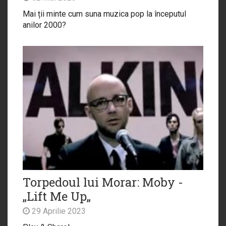
Mai ții minte cum suna muzica pop la începutul
anilor 2000?
Torpedoul lui Morar: Moby -
„Lift Me Up„
29 Aprilie 2023