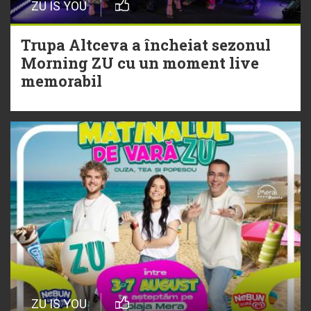
ZU IS YOU
Christian Thomson
Trupa Altceva a încheiat sezonul
20 Iulie
Morning ZU cu un moment live
Torpedoul lui Morar: Theo Rose -
memorabil
„Ceai lângă tine”
ZU IS YOU