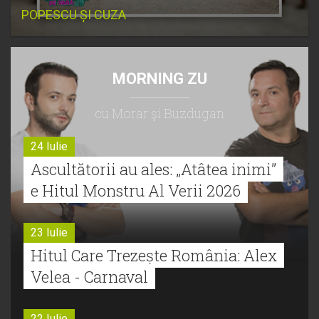
POPESCU ȘI CUZA
MORNING ZU
cu Morar şi Buzdugan
24 Iulie
Ascultătorii au ales: „Atâtea inimi”
e Hitul Monstru Al Verii 2026
23 Iulie
Hitul Care Trezește România: Alex
Velea - Carnaval
22 Iulie