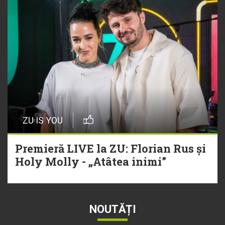
ZU IS YOU
Premieră LIVE la ZU: Florian Rus și
Holy Molly - „Atâtea inimi”
NOUTĂȚI