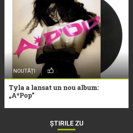
NOUTĂȚI
Tyla a lansat un nou album:
„A*Pop”
ȘTIRILE ZU