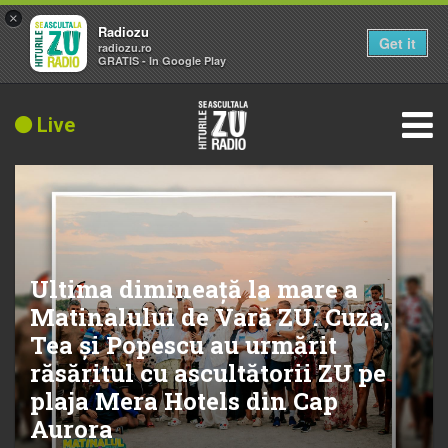
×
Radiozu
Get it
radiozu.ro
GRATIS - In Google Play
Live
Ultima dimineață la mare a
Matinalului de Vară ZU. Cuza,
Tea și Popescu au urmărit
răsăritul cu ascultătorii ZU pe
plaja Mera Hotels din Cap
Aurora