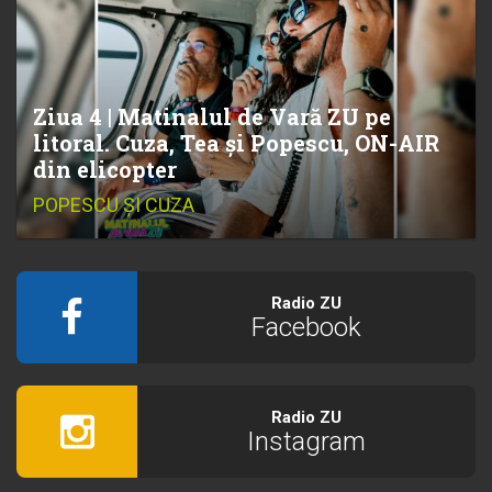
Ziua 4 | Matinalul de Vară ZU pe
litoral. Cuza, Tea și Popescu, ON-AIR
din elicopter
POPESCU ȘI CUZA
Radio ZU
Facebook
Radio ZU
Instagram