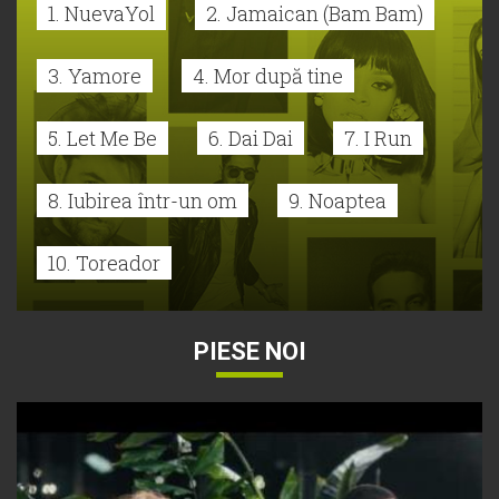
1. NuevaYol
2. Jamaican (Bam Bam)
3. Yamore
4. Mor după tine
5. Let Me Be
6. Dai Dai
7. I Run
8. Iubirea într-un om
9. Noaptea
10. Toreador
PIESE NOI