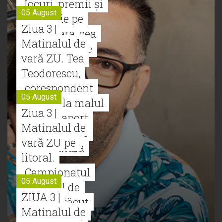
Jocuri, premii și
05 August
distracție pe
Ziua 3 |
plaja Mera, cea
Matinalul de
mai tare de pe
vară ZU. Tea
Terra!
Teodorescu,
„corespondent
05 August
special” la malul
Ziua 3 |
mării. Raport
Matinalul de
oficial despre
vară ZU pe
temperatura
litoral.
apei
„Campionatul
05 August
Național de
ZIUA 3 |
Table” a făcut
Matinalul de
spectacol pe