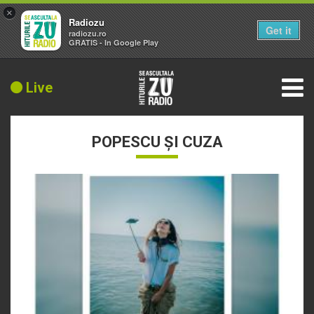
×
Radiozu
Get it
radiozu.ro
GRATIS - In Google Play
Live
POPESCU ȘI CUZA