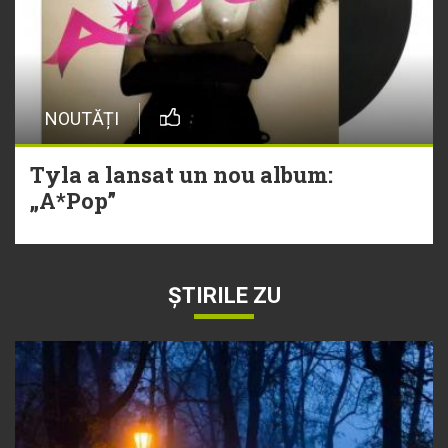
NOUTĂȚI
Tyla a lansat un nou album:
„A*Pop”
ȘTIRILE ZU