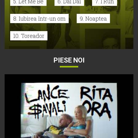
5. Let Me Be
6. Dai Dai
7. I Run
8. Iubirea într-un om
9. Noaptea
10. Toreador
PIESE NOI