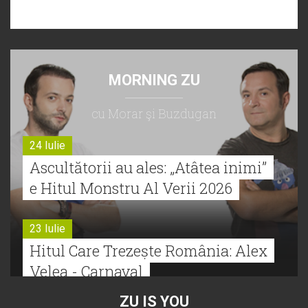
MORNING ZU
cu Morar şi Buzdugan
24 Iulie
Ascultătorii au ales: „Atâtea inimi”
e Hitul Monstru Al Verii 2026
23 Iulie
Hitul Care Trezește România: Alex
Velea - Carnaval
ZU IS YOU