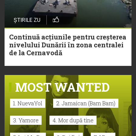
ȘTIRILE ZU
Continuă acțiunile pentru creșterea
nivelului Dunării în zona centralei
de la Cernavodă
MOST WANTED
1. NuevaYol
2. Jamaican (Bam Bam)
3. Yamore
4. Mor după tine