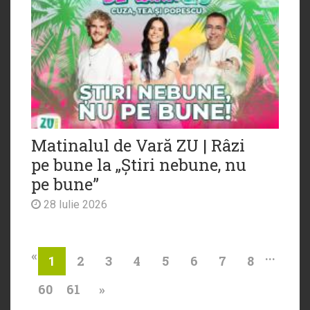
Matinalul de Vară ZU | Râzi
pe bune la „Știri nebune, nu
pe bune”
28 Iulie 2026
«
...
2
3
4
5
6
7
8
1
60
61
»