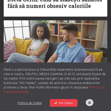
fără să numeri obsesiv caloriile
Pentru a personaliza și îmbunătăți experiența dumneavoastră pe
site-ul nostru, GRUPUL MEDIA CAMINA (G.M.C) utilizează fișiere de
tip cookie. Prin continuarea navigării pe site sau prin apăsarea
butonului “Am înțeles”, sunteți de acord cu stocarea cookie-urilor
Dincolo de supărare: Este furie sau
primare și terțe. Mai multe informații găsiți în secțiunea
Politica de
iritare? Învață să le diferențiezi
Confidentialitate
Politica de Cookie
Am înțeles