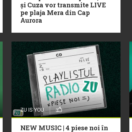
și Cuza vor transmite LIVE
pe plaja Mera din Cap
Aurora
ZU IS YOU
NEW MUSIC | 4 piese noi în