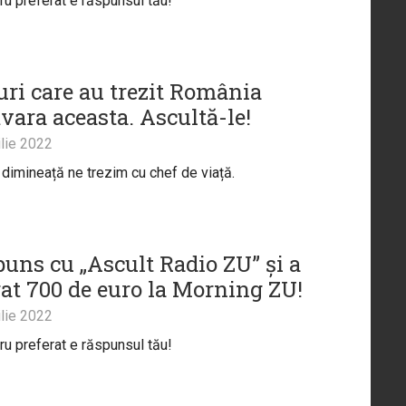
tru preferat e răspunsul tău!
uri care au trezit România
vara aceasta. Ascultă-le!
lie 2022
e dimineață ne trezim cu chef de viață.
puns cu „Ascult Radio ZU” și a
gat 700 de euro la Morning ZU!
lie 2022
tru preferat e răspunsul tău!