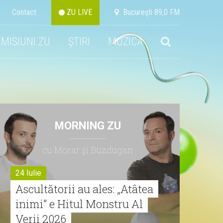
Contact
ZU LIVE
Bucureşti 89,0 FM
EMISIUNI ZU
ȘTIRI
MUZICA
MORNING ZU
cu Morar şi Buzdugan
24 Iulie
Ascultătorii au ales: „Atâtea
inimi” e Hitul Monstru Al
Verii 2026