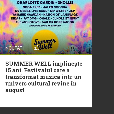
20 Iulie
Episod nou | Muzica Aia x
DJ Christian Thomson
20 Iulie
NOUTATI
Torpedoul lui Morar: Theo
Rose - „Ceai lângă tine”
SUMMER WELL împlinește
15 ani. Festivalul care a
transformat muzica într-un
univers cultural revine în
august