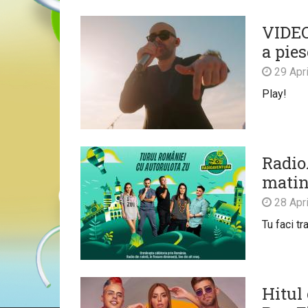
VIDEO
a pies
29 Apri
Play!
Radio
matin
28 Apri
Tu faci t
Hitul 