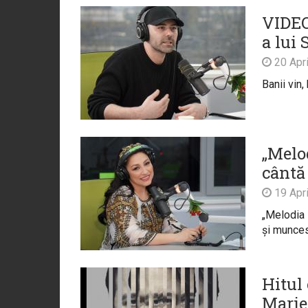
VIDEO
a lui 
20 Apri
Banii vin
„Melod
cântă
19 Apri
„Melodia D
și muncesc
Hitul
Marie