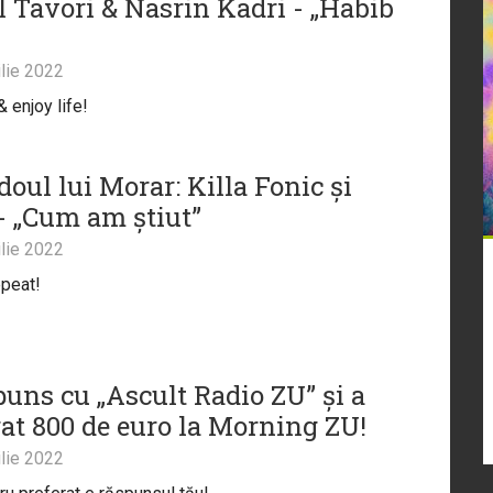
l Tavori & Nasrin Kadri - „Habib
lie 2022
 enjoy life!
oul lui Morar: Killa Fonic și
 - „Cum am știut”
lie 2022
peat!
puns cu „Ascult Radio ZU” și a
gat 800 de euro la Morning ZU!
lie 2022