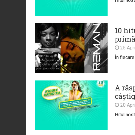
Hitul nos
10 hit
primă
25 Apri
În fiecar
A răs
câști
20 Apri
Hitul nos