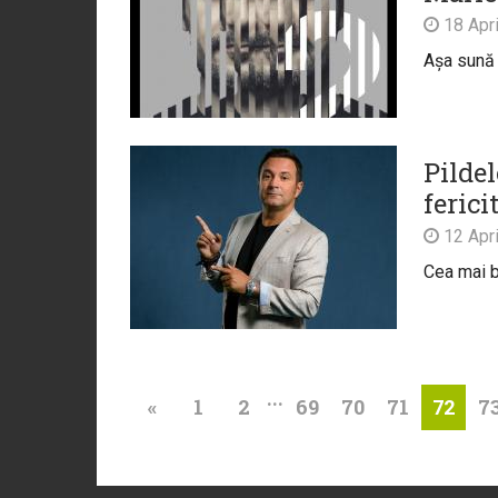
18 Apri
Așa sună l
Pildel
feric
12 Apri
Cea mai b
...
«
1
2
69
70
71
7
72