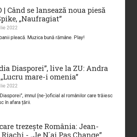
 | Când se lansează noua piesă
Spike, „Naufragiat”
lie 2022
, banii pleacă. Muzica bună rămâne. Play!
ia Diasporei”, live la ZU: Andra
 „Lucru mare-i omenia”
lie 2022
iasporei”, imnul (ne-)oficial al românilor care trăiesc
 în afara țării.
 care trezește România: Jean-
 Riachi - „Je N´ai Pas Change”