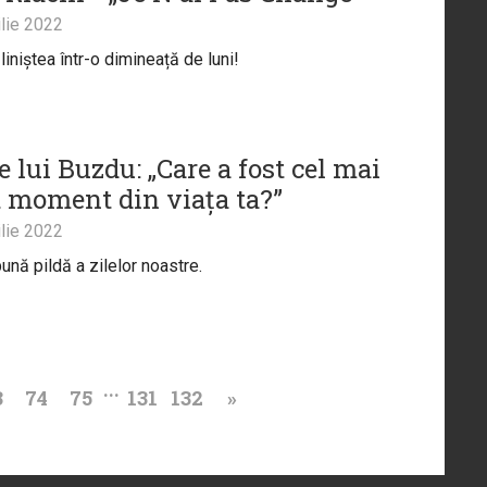
lie 2022
iniștea într-o dimineață de luni!
e lui Buzdu: „Care a fost cel mai
it moment din viața ta?”
lie 2022
ună pildă a zilelor noastre.
...
3
74
75
131
132
»