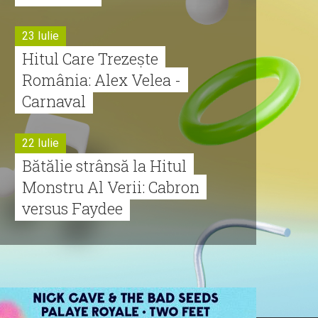
23 Iulie
Hitul Care Trezește
România: Alex Velea -
Carnaval
22 Iulie
Bătălie strânsă la Hitul
Monstru Al Verii: Cabron
versus Faydee
21 Iulie
Dă volumul mai tare!
Cabron vine cu Hitul
Monstru al Verii