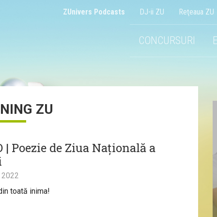
ZUnivers Podcasts
DJ-ii ZU
Reţeaua ZU
CONCURSURI
NING ZU
 | Poezie de Ziua Națională a
i
 2022
din toată inima!