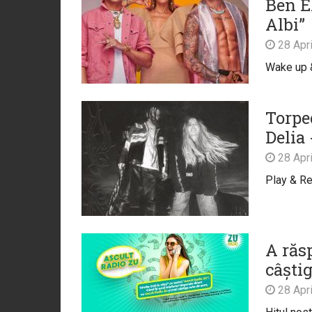
Ben E
Albi”
28 Apri
Wake up &
Torped
Delia
28 Apri
Play & Re
A răs
câști
28 Apri