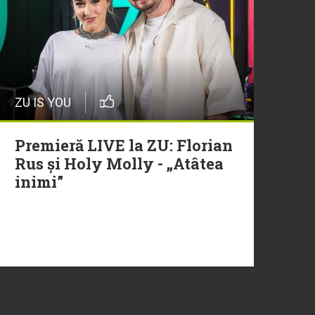
ZU IS YOU
Premieră LIVE la ZU: Florian
Rus și Holy Molly - „Atâtea
inimi”