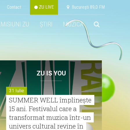
Contact
ZU LIVE
Bucureşti 89,0 FM
EMISIUNI ZU
ȘTIRI
MUZICA
ZU IS YOU
31 Iulie
SUMMER WELL împlinește
15 ani. Festivalul care a
transformat muzica într-un
univers cultural revine în