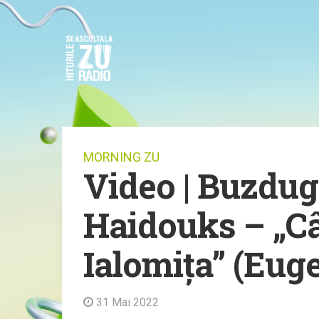
MORNING ZU
Video | Buzdug
Haidouks – „C
Ialomița” (Eug
31 Mai 2022