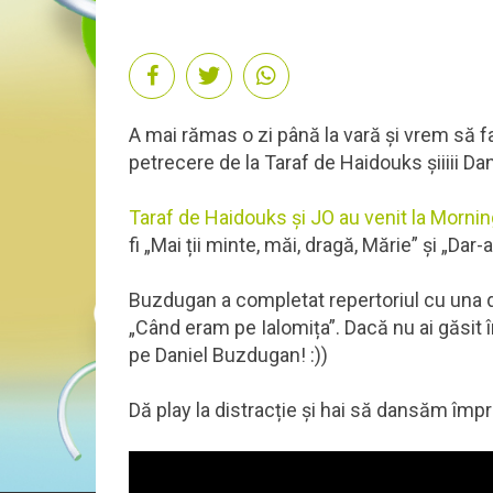
A mai rămas o zi până la vară și vrem să 
petrecere de la Taraf de Haidouks șiiiii D
Taraf de Haidouks și JO au venit la Morni
fi „Mai ții minte, măi, dragă, Mărie” și „Dar-
Buzdugan a completat repertoriul cu una d
„Când eram pe Ialomița”. Dacă nu ai găsit î
pe Daniel Buzdugan! :))
Dă play la distracție și hai să dansăm împ