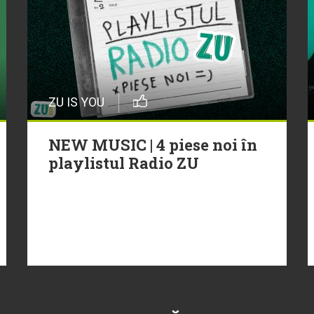
ZU IS YOU
NEW MUSIC | 4 piese noi în
playlistul Radio ZU