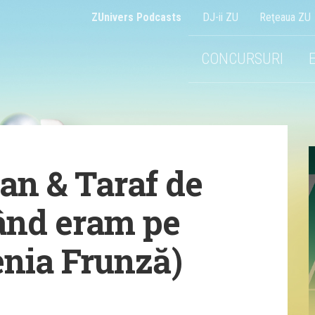
ZUnivers Podcasts
DJ-ii ZU
Reţeaua ZU
CONCURSURI
an & Taraf de
ând eram pe
enia Frunză)