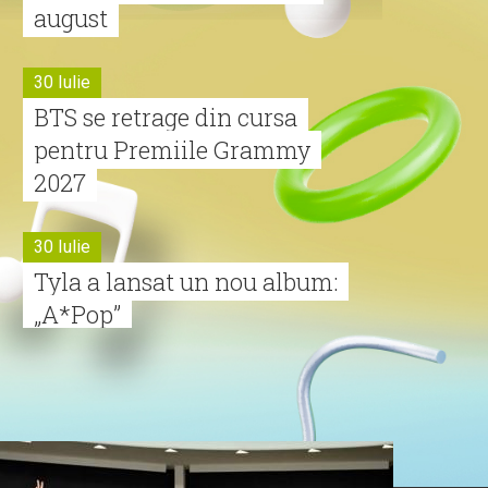
august
30 Iulie
BTS se retrage din cursa
pentru Premiile Grammy
2027
30 Iulie
Tyla a lansat un nou album:
„A*Pop”
30 Iulie
Alexia lansează videoclipul
oficial pentru „Nu mai am
nume”