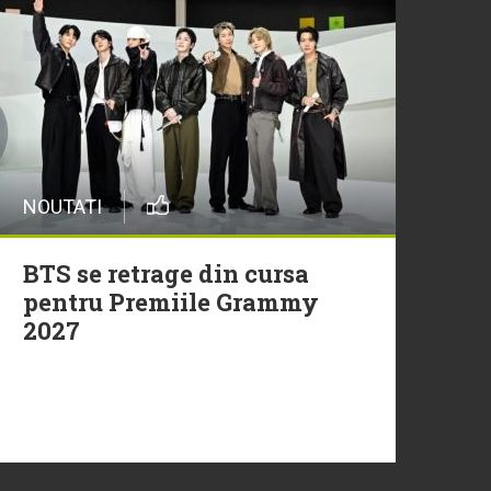
29 Iulie
Trupa Altceva a încheiat
sezonul Morning ZU cu un
moment live memorabil
NOUTATI
29 Iulie
NEW MUSIC | 5 piese noi în
BTS se retrage din cursa
playlistul Radio ZU
pentru Premiile Grammy
2027