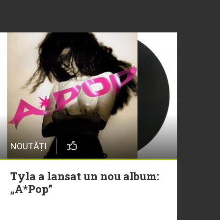
NOUTĂȚI
Tyla a lansat un nou album:
„A*Pop”