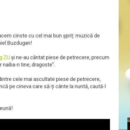
facem cinste cu cel mai bun șpriț: muzică de
aniel Buzdugan!
ng ZU
și ne-au cântat piese de petrecere, precum
ar naiba-n tine, dragoste”.
intre cele mai ascultate piese de petrecere,
ncă pe cineva care să-ți cânte la nuntă, caută-l
reună!