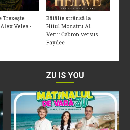
e Trezește
Bătălie strânsă la
Alex Velea -
Hitul Monstru Al
Verii: Cabron versus
Faydee
ZU IS YOU