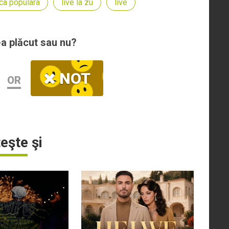
ca populara
live la zu
live
-a plăcut sau nu?
NOT
OR
teşte şi