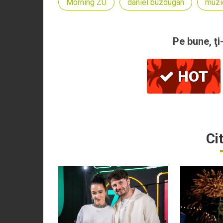
Morning ZU
daniel buzdugan
muzi
Pe bune, ţi
HOT
Ci