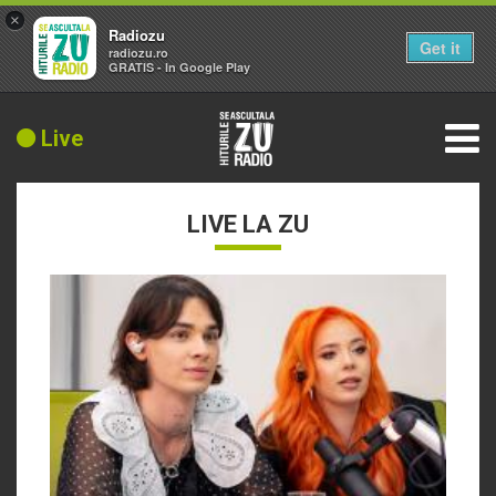
×
Radiozu
Get it
radiozu.ro
GRATIS - In Google Play
Live
LIVE LA ZU