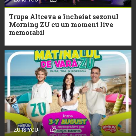
Christian Thomson
Trupa Altceva a încheiat sezonul
20 Iulie
Morning ZU cu un moment live
Torpedoul lui Morar: Theo Rose -
memorabil
„Ceai lângă tine”
ZU IS YOU