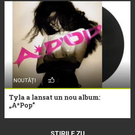
NOUTĂȚI
Tyla a lansat un nou album:
„A*Pop”
ȘTIRILE ZU