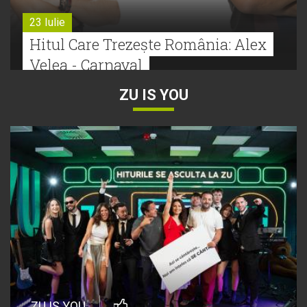
23 Iulie
Hitul Care Trezește România: Alex
Velea - Carnaval
ZU IS YOU
22 Iulie
Bătălie strânsă la Hitul Monstru Al
Verii: Cabron versus Faydee
21 Iulie
Dă volumul mai tare! Cabron vine
cu Hitul Monstru al Verii
20 Iulie
Episod nou | Muzica Aia x DJ
ZU IS YOU