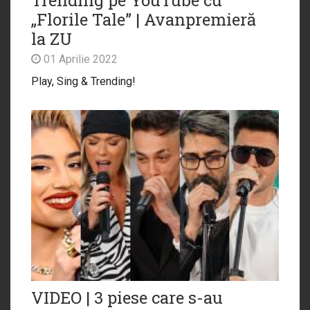
Trending pe YouTube cu
„Florile Tale” | Avanpremieră
la ZU
01 Aprilie 2022
Play, Sing & Trending!
VIDEO | 3 piese care s-au