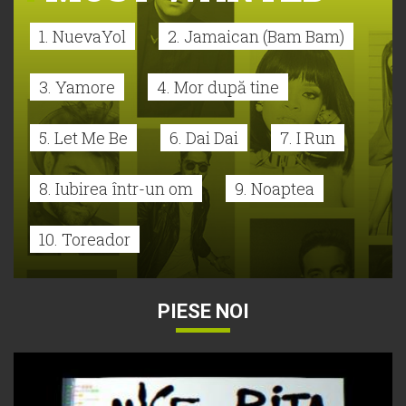
1. NuevaYol
2. Jamaican (Bam Bam)
3. Yamore
4. Mor după tine
5. Let Me Be
6. Dai Dai
7. I Run
8. Iubirea într-un om
9. Noaptea
10. Toreador
PIESE NOI