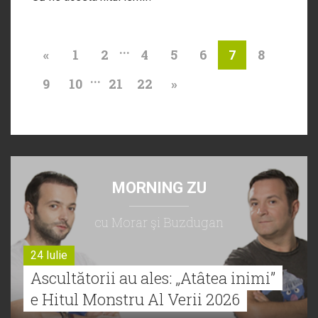
...
«
1
2
4
5
6
8
7
...
9
10
21
22
»
MORNING ZU
cu Morar şi Buzdugan
24 Iulie
Ascultătorii au ales: „Atâtea inimi”
e Hitul Monstru Al Verii 2026