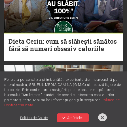
Dieta Cerin: cum să slăbești sănătos
fără să numeri obsesiv caloriile
Pentru a personaliza și îmbunătăți experiența dumneavoastră pe
site-ul nostru, GRUPUL MEDIA CAMINA (G.M.C) utilizează fișiere de
tip cookie. Prin continuarea navigării pe site sau prin apăsarea
butonului “Am înțeles”, sunteți de acord cu stocarea cookie-urilor
primare și terțe. Mai multe informații găsiți în secțiunea
Politica de
Confidentialitate
Politica de Cookie
Am înțeles