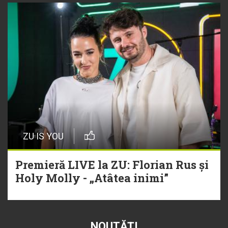
ZU IS YOU
Premieră LIVE la ZU: Florian Rus și
Holy Molly - „Atâtea inimi”
NOUTĂȚI