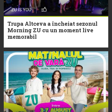
Episod nou | Muzica Aia x DJ
ZU IS YOU
Christian Thomson
Trupa Altceva a încheiat sezonul
20 Iulie
Morning ZU cu un moment live
Torpedoul lui Morar: Theo Rose -
memorabil
„Ceai lângă tine”