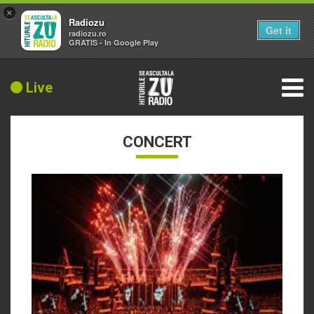
×
Radiozu
Get it
radiozu.ro
GRATIS - In Google Play
Live
CONCERT