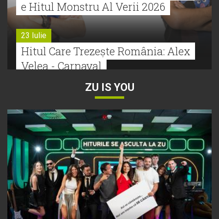
e Hitul Monstru Al Verii 2026
23 Iulie
Hitul Care Trezește România: Alex
Velea - Carnaval
ZU IS YOU
22 Iulie
Bătălie strânsă la Hitul Monstru Al
Verii: Cabron versus Faydee
21 Iulie
Dă volumul mai tare! Cabron vine
cu Hitul Monstru al Verii
20 Iulie