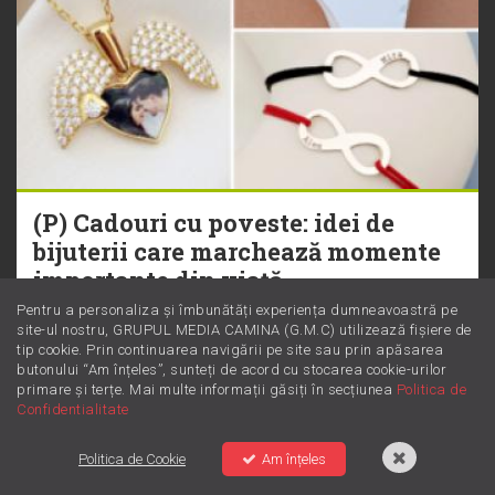
(P) Cadouri cu poveste: idei de
bijuterii care marchează momente
importante din viață
Pentru a personaliza și îmbunătăți experiența dumneavoastră pe
site-ul nostru, GRUPUL MEDIA CAMINA (G.M.C) utilizează fișiere de
tip cookie. Prin continuarea navigării pe site sau prin apăsarea
butonului “Am înțeles”, sunteți de acord cu stocarea cookie-urilor
FAIN & SIMPLU
primare și terțe. Mai multe informații găsiți în secțiunea
Politica de
Confidentialitate
Politica de Cookie
Am înțeles