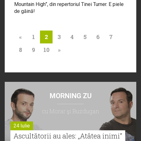
Mountain High”, din repertoriul Tinei Turner. E piele
de găină!
«
1
3
4
5
6
7
2
8
9
10
»
MORNING ZU
cu Morar şi Buzdugan
24 Iulie
Ascultătorii au ales: „Atâtea inimi”