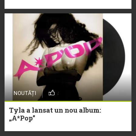
NOUTĂȚI
Tyla a lansat un nou album:
„A*Pop”