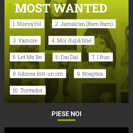
MOST WANTED
1. NuevaYol
2. Jamaican (Bam Bam)
3. Yamore
4. Mor după tine
5. Let Me Be
6. Dai Dai
7. I Run
8. Iubirea într-un om
9. Noaptea
10. Toreador
PIESE NOI