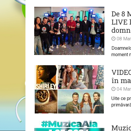
De 8 M
LIVE 
domni
08 Mar
Doamnelor
moment m
VIDEO:
în ma
04 Mar
Uite ce p
primăvară
Muzic