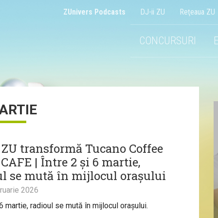
ZUnivers Podcasts
DJ-ii ZU
Reţeaua ZU
CONCURSURI
ARTIE
 ZU transformă Tucano Coffee
CAFE | Între 2 și 6 martie,
ul se mută în mijlocul orașului
ruarie 2026
 6 martie, radioul se mută în mijlocul orașului.