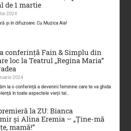
l de 1 martie
tie 2024
ră și în difuzoare. Cu Muzica Aia!
a conferință Fain & Simplu din
re loc la Teatrul ,,Regina Maria”
radea
ruarie 2024
ăm la o conferință a devenirii feminine care te va ghida
ență în toate aspectele vieții tal...
remieră la ZU: Bianca
mir și Alina Eremia – „Ține-mă
ațe, mamă!”