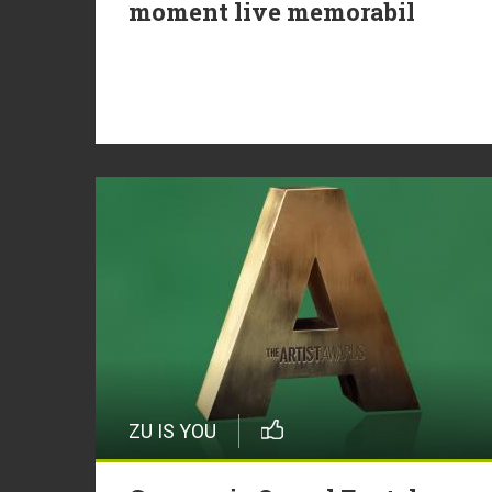
moment live memorabil
ZU IS YOU