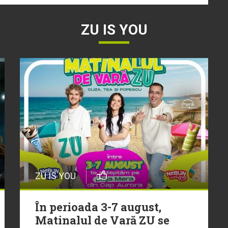
ZU IS YOU
ZU IS YOU
În perioada 3-7 august,
Matinalul de Vară ZU se