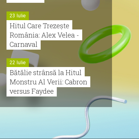
23 Iulie
Hitul Care Trezește
România: Alex Velea -
Carnaval
22 Iulie
Bătălie strânsă la Hitul
Monstru Al Verii: Cabron
versus Faydee
21 Iulie
Dă volumul mai tare!
Cabron vine cu Hitul
Monstru al Verii