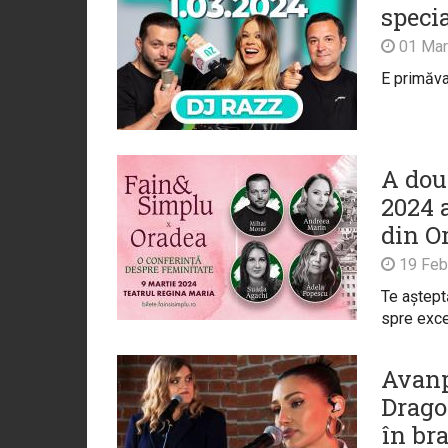
specia
01 Mar
E primăva
A dou
2024 a
din O
19 Feb
Te aștept
spre excel
Avanp
Drago
în br