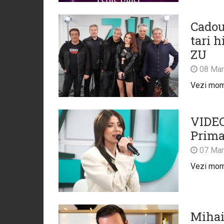
Cadou 
tari 
ZU
08 Mar
Vezi mome
VIDEO
Prima
07 Mar
Vezi mome
Mihai 