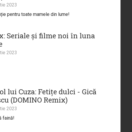
tie 2023
ție pentru toate mamele din lume!
x: Seriale și filme noi în luna
e
tie 2023
l lui Cuza: Fetițe dulci - Gică
scu (DOMINO Remix)
tie 2023
 faină!