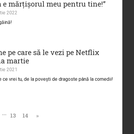
a e mărțișorul meu pentru tine!”
tie 2022
găină!
me pe care să le vezi pe Netflix
na martie
tie 2021
e ce vrei tu, de la povești de dragoste până la comedii!
...
13
14
»