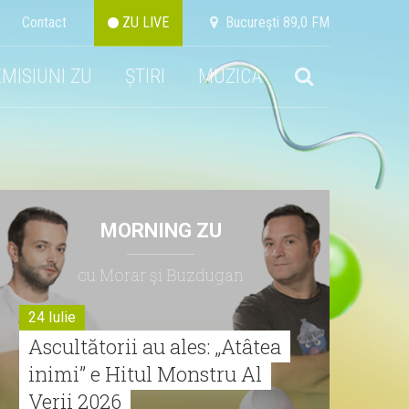
Contact
ZU LIVE
Bucureşti 89,0 FM
EMISIUNI ZU
ȘTIRI
MUZICA
MORNING ZU
cu Morar şi Buzdugan
24 Iulie
Ascultătorii au ales: „Atâtea
inimi” e Hitul Monstru Al
Verii 2026