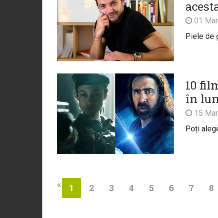
acest
01 Mar
Piele de 
10 fil
în lu
15 Mar
Poți aleg
«
2
3
4
5
6
7
8
1