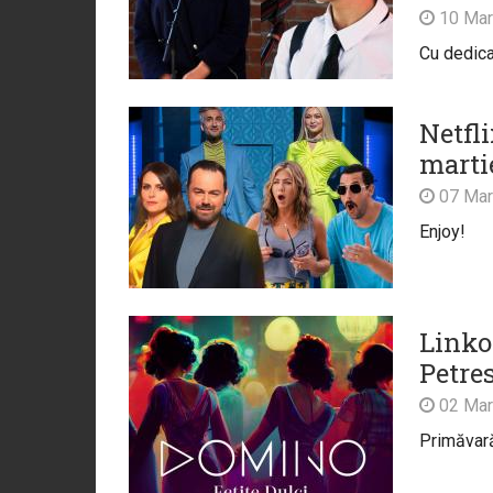
10 Mar
Cu dedica
Netfli
marti
07 Mar
Enjoy!
Linkoo
Petre
02 Mar
Primăvară