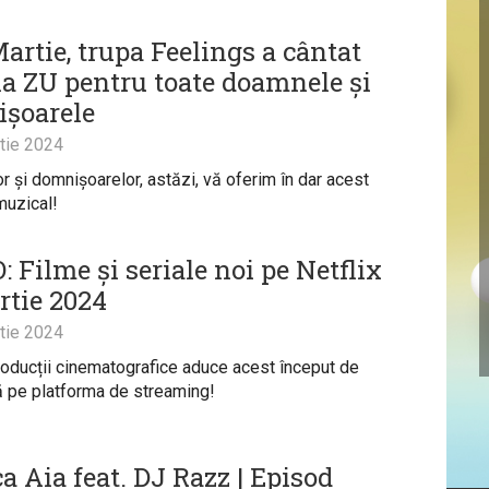
artie, trupa Feelings a cântat
la ZU pentru toate doamnele și
șoarele
tie 2024
 și domnișoarelor, astăzi, vă oferim în dar acest
uzical!
 Filme și seriale noi pe Netflix
rtie 2024
tie 2024
roducții cinematografice aduce acest început de
 pe platforma de streaming!
a Aia feat. DJ Razz | Episod