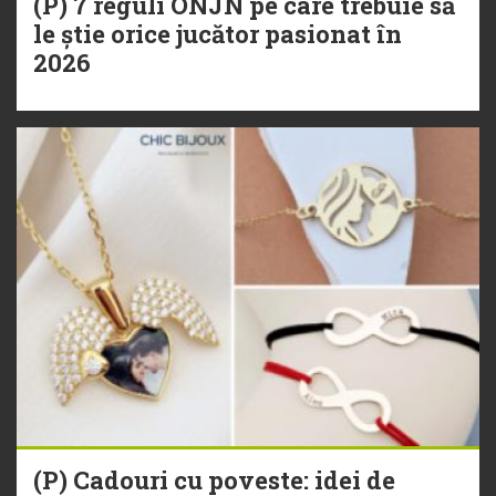
(P) 7 reguli ONJN pe care trebuie să
le știe orice jucător pasionat în
2026
(P) Cadouri cu poveste: idei de