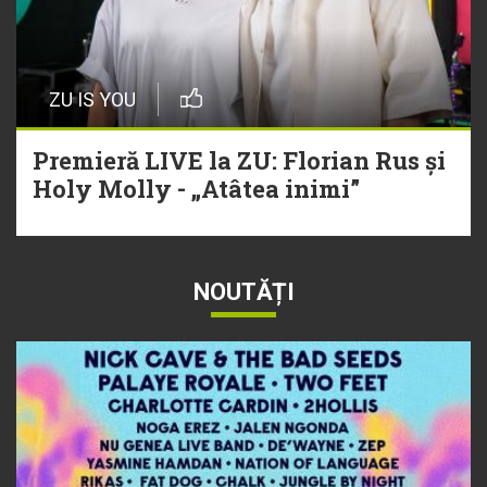
ZU IS YOU
Premieră LIVE la ZU: Florian Rus și
Holy Molly - „Atâtea inimi”
NOUTĂȚI