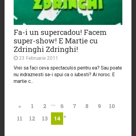
Fa-i un supercadou! Facem
super-show! E Martie cu
Zdringhi Zdringhi!
23 Februarie 2011
Vrei sa faci ceva spectaculos pentru ea? Sau poate
nu indraznesti sa-i spui ca o iubesti? Ai noroc. E
martie c...
...
«
1
2
6
7
8
9
10
»
11
12
13
14