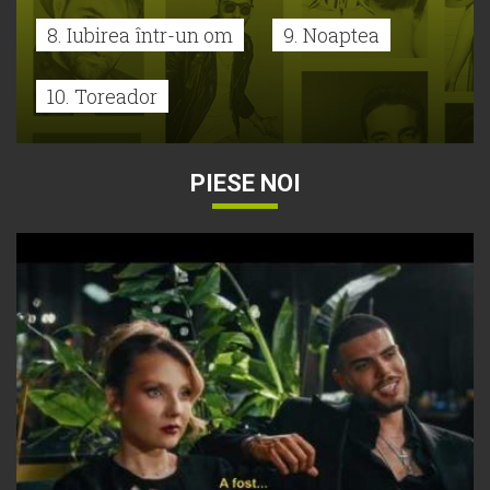
8. Iubirea într-un om
9. Noaptea
10. Toreador
PIESE NOI