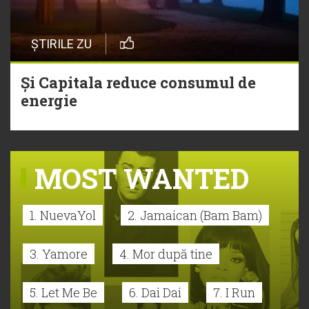
ȘTIRILE ZU
Și Capitala reduce consumul de
energie
MOST WANTED
1. NuevaYol
2. Jamaican (Bam Bam)
3. Yamore
4. Mor după tine
5. Let Me Be
6. Dai Dai
7. I Run