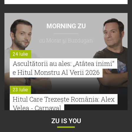
MORNING ZU
cu Morar şi Buzdugan
24 Iulie
Ascultătorii au ales: „Atâtea inimi”
e Hitul Monstru Al Verii 2026
23 Iulie
Hitul Care Trezește România: Alex
Velea - Carnaval
ZU IS YOU
22 Iulie