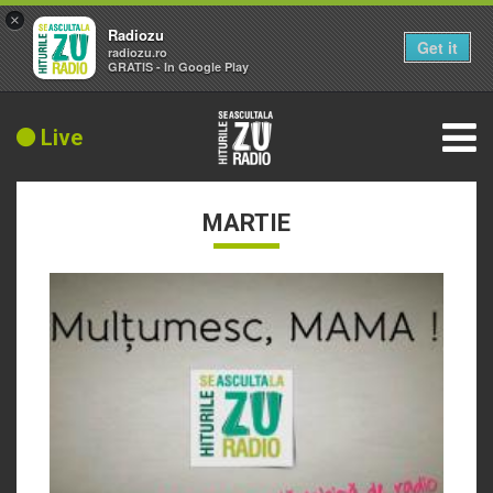
×
Radiozu
Get it
radiozu.ro
GRATIS - In Google Play
Live
MARTIE