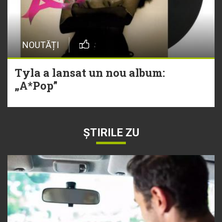
NOUTĂȚI
Tyla a lansat un nou album:
„A*Pop”
ȘTIRILE ZU