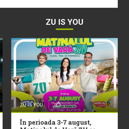
ZU IS YOU
ZU IS YOU
În perioada 3-7 august,