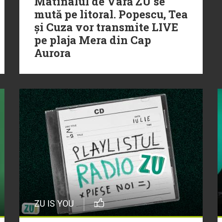
Matinalul de Vară ZU se
mută pe litoral. Popescu, Tea
și Cuza vor transmite LIVE
pe plaja Mera din Cap
Aurora
ZU IS YOU