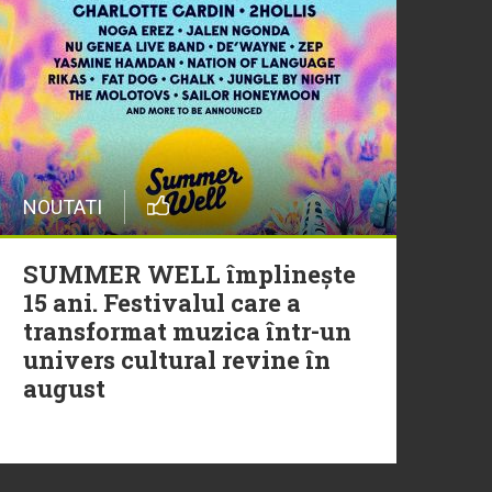
20 Iulie
Episod nou | Muzica Aia x
DJ Christian Thomson
20 Iulie
NOUTATI
Torpedoul lui Morar: Theo
Rose - „Ceai lângă tine”
SUMMER WELL împlinește
15 ani. Festivalul care a
transformat muzica într-un
univers cultural revine în
august