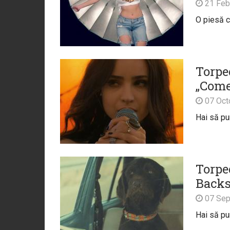
21 Feb
O piesă c
Torpe
„Com
07 Oct
Hai să p
Torpe
Backs
07 Sep
Hai să p