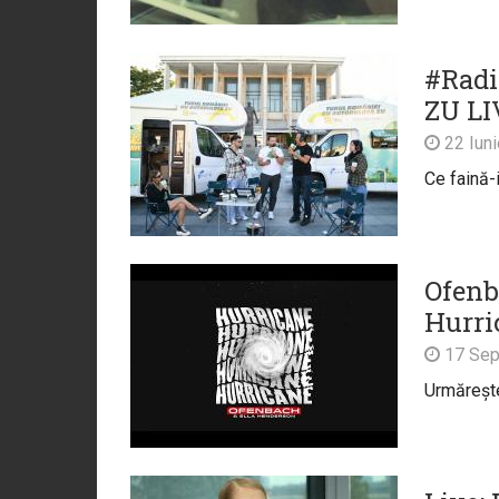
#Radi
ZU LI
22 Iun
Ce faină-
Ofenb
Hurric
17 Sep
Urmărește 