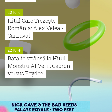
23 Iulie
Hitul Care Trezește
România: Alex Velea -
Carnaval
22 Iulie
Bătălie strânsă la Hitul
Monstru Al Verii: Cabron
versus Faydee
21 Iulie
Dă volumul mai tare!
Cabron vine cu Hitul
Monstru al Verii