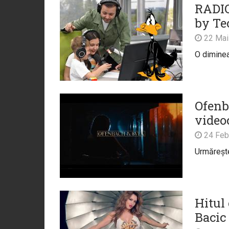
RADIO
by Te
22 Mai
O diminea
Ofenb
video
24 Feb
Urmărește 
Hitul 
Bacic 