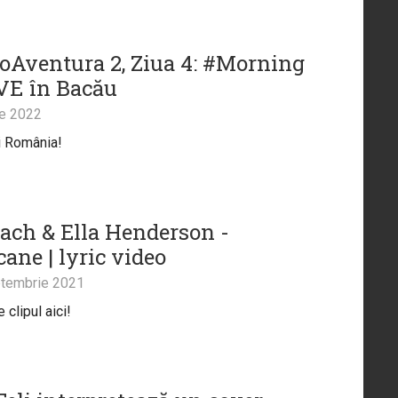
oAventura 2, Ziua 4: #Morning
VE în Bacău
ie 2022
i România!
ach & Ella Henderson -
ane | lyric video
tembrie 2021
clipul aici!