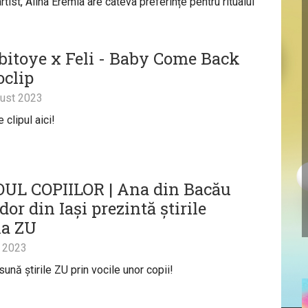
rtist, Alina Eremia are câteva preferințe pentru ritualul
Ibitoye x Feli - Baby Come Back
oclip
ust 2023
clipul aici!
UL COPIILOR | Ana din Bacău
dor din Iași prezintă știrile
la ZU
 2023
ună știrile ZU prin vocile unor copii!