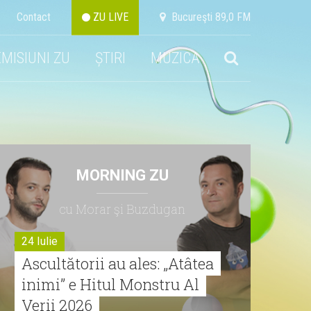
Contact
ZU LIVE
Bucureşti 89,0 FM
EMISIUNI ZU
ȘTIRI
MUZICA
MORNING ZU
cu Morar şi Buzdugan
24 Iulie
Ascultătorii au ales: „Atâtea
inimi” e Hitul Monstru Al
Verii 2026