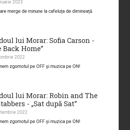
ruarie 2023
are merge de minune la cafeluța de dimineață.
doul lui Morar: Sofia Carson -
e Back Home”
ombrie 2022
unem zgomotul pe OFF și muzica pe ON!
doul lui Morar: Robin and The
tabbers - „Sat după Sat”
tembrie 2022
unem zgomotul pe OFF și muzica pe ON!