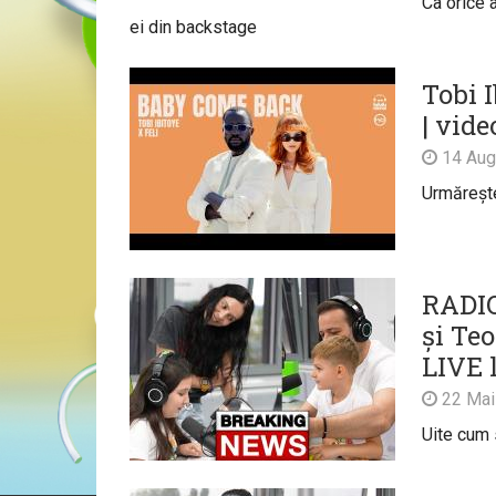
Ca orice a
ei din backstage
Tobi 
| vide
14 Aug
Urmărește 
RADIO
și Teo
LIVE 
22 Mai
Uite cum s