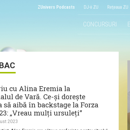
ZUnivers Podcasts
DJ-ii ZU
Reţeaua ZU
CONCURSURI
BAC
viu cu Alina Eremia la
alul de Vară. Ce-și dorește
a să aibă în backstage la Forza
23: „Vreau mulți ursuleți”
ust 2023