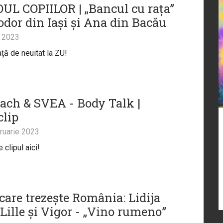
UL COPIILOR | „Bancul cu rața”
odor din Iași și Ana din Bacău
 2023
ță de neuitat la ZU!
ach & SVEA - Body Talk |
clip
ruarie 2023
clipul aici!
care trezește România: Lidija
Lille și Vigor - „Vino rumeno”