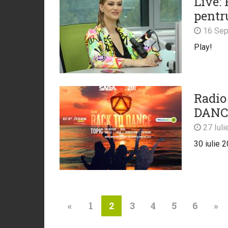
Live: 
pentr
16 Sep
Play!
Radio
DANCE
27 Iuli
30 iulie 
«
1
3
4
5
6
»
2