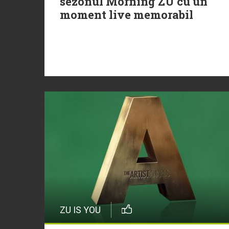
sezonul Morning ZU cu un
moment live memorabil
ZU IS YOU