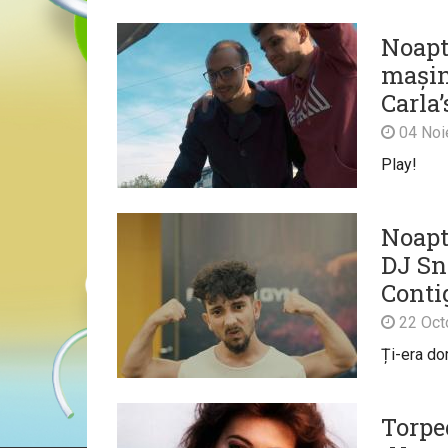
Noapte
mașin
Carla
04 Noi
Play!
Noapt
DJ Sn
Conti
22 Oct
Ți-era do
Torpe