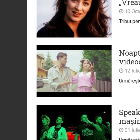
„Vrea
10 Oct
Tribut pe
Noapte
video
12 Iuli
Urmărește 
Speak
mașin
01 Iuli