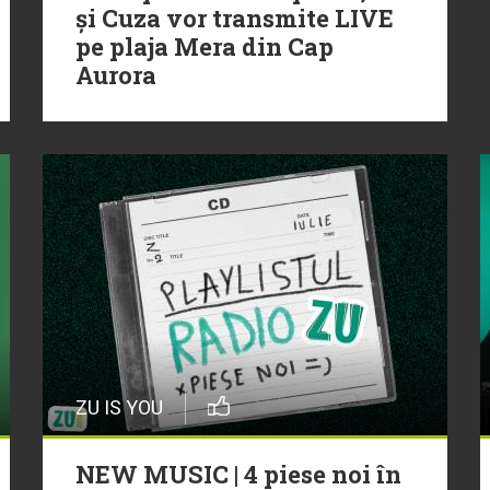
și Cuza vor transmite LIVE
pe plaja Mera din Cap
Aurora
ZU IS YOU
NEW MUSIC | 4 piese noi în