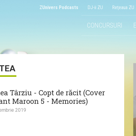
ZUnivers Podcasts
DJ-ii ZU
Reţeaua ZU
CONCURSURI
TEA
a Târziu - Copt de răcit (Cover
nt Maroon 5 - Memories)
embrie 2019