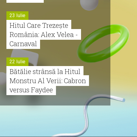
23 Iulie
Hitul Care Trezește
România: Alex Velea -
Carnaval
22 Iulie
Bătălie strânsă la Hitul
Monstru Al Verii: Cabron
versus Faydee
21 Iulie
Dă volumul mai tare!
Cabron vine cu Hitul
Monstru al Verii