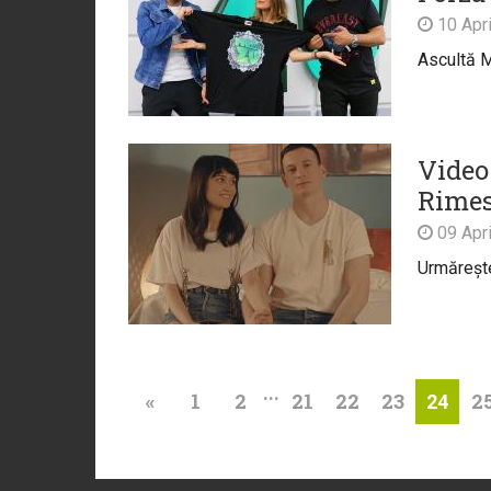
10 Apri
Ascultă M
Video
Rimes
09 Apri
Urmărește
...
«
1
2
21
22
23
2
24