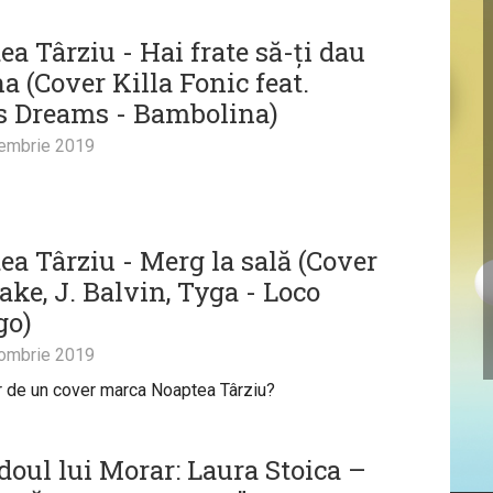
a Târziu - Hai frate să-ți dau
a (Cover Killa Fonic feat.
’s Dreams - Bambolina)
embrie 2019
ea Târziu - Merg la sală (Cover
ake, J. Balvin, Tyga - Loco
go)
ombrie 2019
r de un cover marca Noaptea Târziu?
doul lui Morar: Laura Stoica –