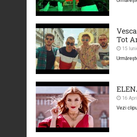
Urmărește 
Vesca
Tot An
15 Iun
Urmărește 
ELENA
16 Apri
Vezi clipu