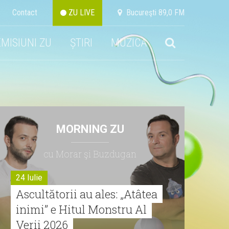
Contact
ZU LIVE
Bucureşti 89,0 FM
EMISIUNI ZU
ȘTIRI
MUZICA
MORNING ZU
cu Morar şi Buzdugan
24 Iulie
Ascultătorii au ales: „Atâtea
inimi” e Hitul Monstru Al
Verii 2026