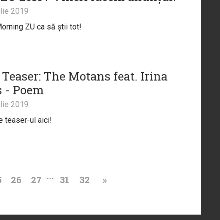
lie 2019
orning ZU ca să știi tot!
 Teaser: The Motans feat. Irina
 - Poem
lie 2019
 teaser-ul aici!
...
5
26
27
31
32
»