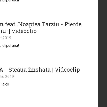
clipul aici!
n feat. Noaptea Tarziu - Pierde
u´ | videoclip
ie 2019
clipul aici!
 - Steaua imshata | videoclip
lie 2019
l aici!