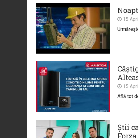
Noapt
15 Apri
Urmărește 
Câști
Altea
15 Apri
Află tot 
Știi c
Forza