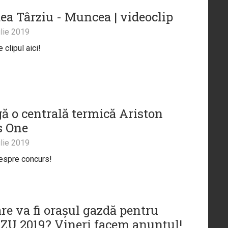
ea Târziu - Muncea | videoclip
lie 2019
clipul aici!
gă o centrală termică Ariston
s One
lie 2019
despre concurs!
are va fi orașul gazdă pentru
 ZU 2019? Vineri facem anunțul!