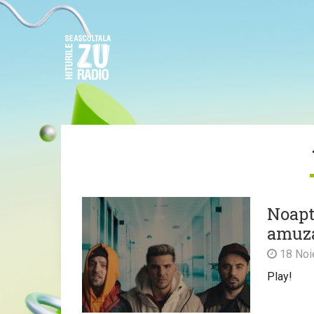
Noapte
amuza
18 Noi
Play!