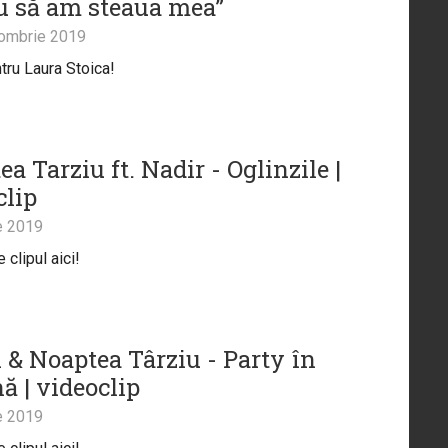
u să am steaua mea”
ombrie 2019
ntru Laura Stoica!
a Tarziu ft. Nadir - Oglinzile |
clip
e 2019
clipul aici!
 & Noaptea Târziu - Party în
ă | videoclip
e 2019