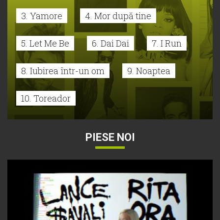
3. Yamore
4. Mor după tine
5. Let Me Be
6. Dai Dai
7. I Run
8. Iubirea într-un om
9. Noaptea
10. Toreador
PIESE NOI