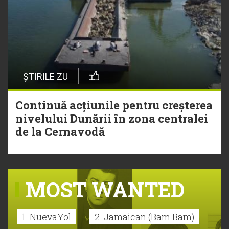
ȘTIRILE ZU
Continuă acțiunile pentru creșterea
nivelului Dunării în zona centralei
de la Cernavodă
MOST WANTED
1. NuevaYol
2. Jamaican (Bam Bam)