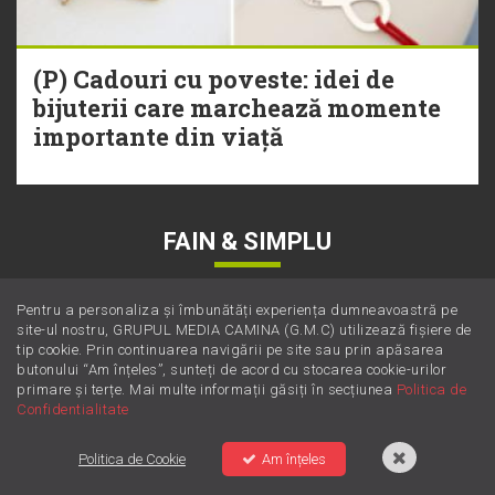
(P) Cadouri cu poveste: idei de
bijuterii care marchează momente
importante din viață
FAIN & SIMPLU
Pentru a personaliza și îmbunătăți experiența dumneavoastră pe
site-ul nostru, GRUPUL MEDIA CAMINA (G.M.C) utilizează fișiere de
tip cookie. Prin continuarea navigării pe site sau prin apăsarea
butonului “Am înțeles”, sunteți de acord cu stocarea cookie-urilor
primare și terțe. Mai multe informații găsiți în secțiunea
Politica de
Confidentialitate
Politica de Cookie
Am înțeles