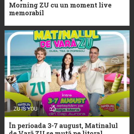
20 Iulie
Morning ZU cu un moment live
Torpedoul lui Morar: Theo Rose -
memorabil
„Ceai lângă tine”
ZU IS YOU
În perioada 3-7 august, Matinalul
de Vară ZU se mută pe litoral.