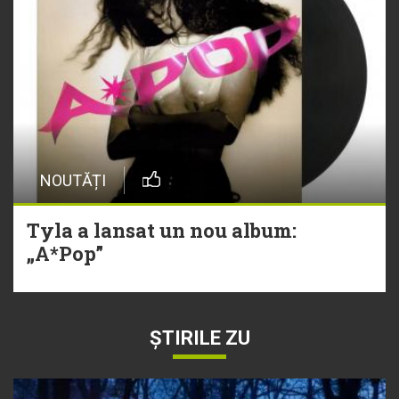
NOUTĂȚI
Tyla a lansat un nou album:
„A*Pop”
ȘTIRILE ZU