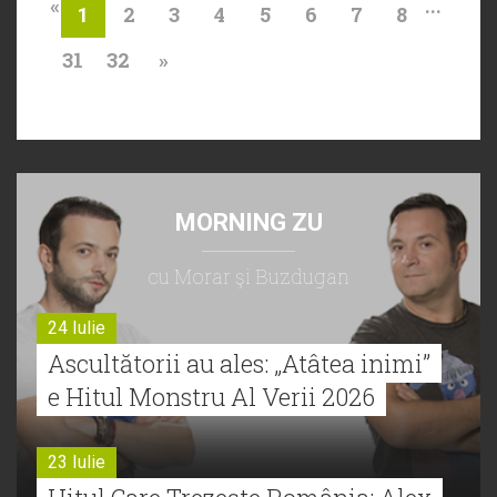
«
...
2
3
4
5
6
7
8
1
31
32
»
MORNING ZU
cu Morar şi Buzdugan
24 Iulie
Ascultătorii au ales: „Atâtea inimi”
e Hitul Monstru Al Verii 2026
23 Iulie