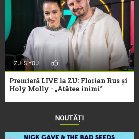
ZU IS YOU
Premieră LIVE la ZU: Florian Rus și
Holy Molly - „Atâtea inimi”
NOUTĂȚI