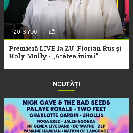
ZU IS YOU
Premieră LIVE la ZU: Florian Rus și
Holy Molly - „Atâtea inimi”
NOUTĂȚI