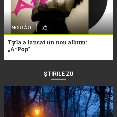
NOUTĂȚI
Tyla a lansat un nou album:
„A*Pop”
ȘTIRILE ZU