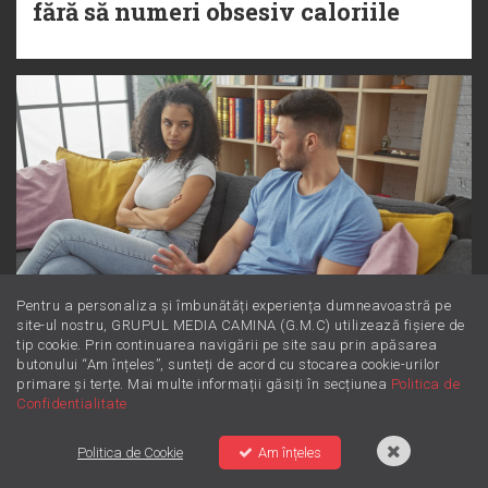
fără să numeri obsesiv caloriile
Pentru a personaliza și îmbunătăți experiența dumneavoastră pe
site-ul nostru, GRUPUL MEDIA CAMINA (G.M.C) utilizează fișiere de
tip cookie. Prin continuarea navigării pe site sau prin apăsarea
Dincolo de supărare: Este furie sau
butonului “Am înțeles”, sunteți de acord cu stocarea cookie-urilor
primare și terțe. Mai multe informații găsiți în secțiunea
Politica de
iritare? Învață să le diferențiezi
Confidentialitate
Politica de Cookie
Am înțeles