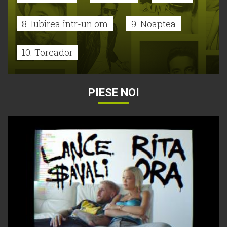
8. Iubirea într-un om
9. Noaptea
10. Toreador
PIESE NOI