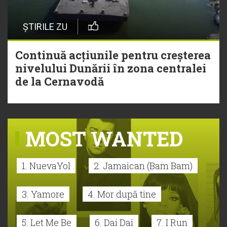
ȘTIRILE ZU
Continuă acțiunile pentru creșterea
nivelului Dunării în zona centralei
de la Cernavodă
MOST WANTED
1. NuevaYol
2. Jamaican (Bam Bam)
3. Yamore
4. Mor după tine
5. Let Me Be
6. Dai Dai
7. I Run