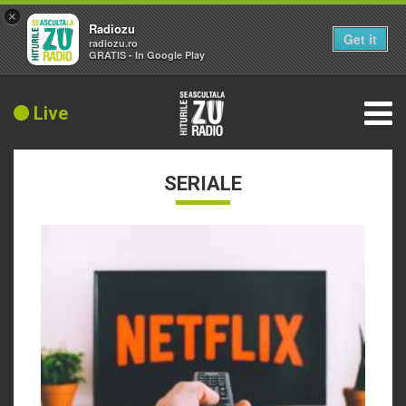
×
Radiozu
Get it
radiozu.ro
GRATIS - In Google Play
Live
SERIALE