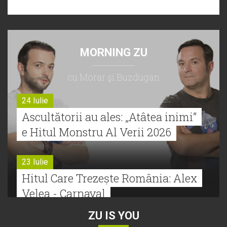
MORNING ZU
cu Morar şi Buzdugan
24 Iulie
Ascultătorii au ales: „Atâtea inimi”
e Hitul Monstru Al Verii 2026
23 Iulie
Hitul Care Trezește România: Alex
Velea - Carnaval
ZU IS YOU
22 Iulie