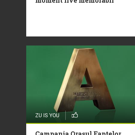
moment live memorabil
ZU IS YOU
Campania Orașul Faptelor