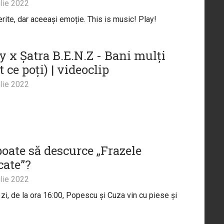
lie 2022
ferite, dar aceeași emoție. This is music! Play!
y x Șatra B.E.N.Z - Bani mulți
ot ce poți) | videoclip
lie 2022
poate să descurce „Frazele
cate”?
lie 2022
 zi, de la ora 16:00, Popescu și Cuza vin cu piese și