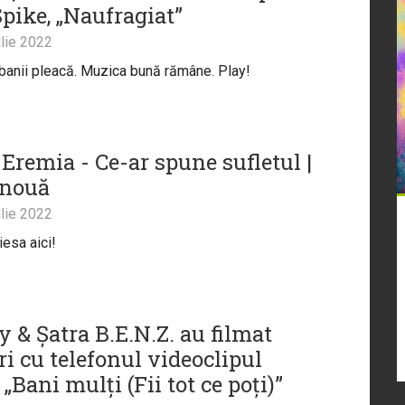
Spike, „Naufragiat”
lie 2022
, banii pleacă. Muzica bună rămâne. Play!
Eremia - Ce-ar spune sufletul |
 nouă
lie 2022
iesa aici!
 & Șatra B.E.N.Z. au filmat
i cu telefonul videoclipul
 „Bani mulți (Fii tot ce poți)”