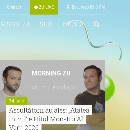
Contact
ZU LIVE
Bucureşti 89,0 FM
EMISIUNI ZU
ȘTIRI
MUZICA
MORNING ZU
cu Morar şi Buzdugan
24 Iulie
Ascultătorii au ales: „Atâtea
inimi” e Hitul Monstru Al
Verii 2026