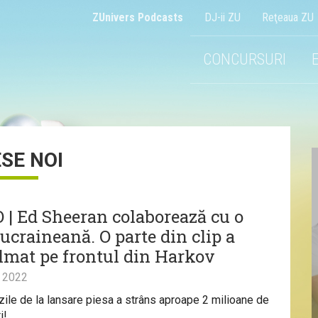
ZUnivers Podcasts
DJ-ii ZU
Reţeaua ZU
CONCURSURI
ESE NOI
 | Ed Sheeran colaborează cu o
ucraineană. O parte din clip a
filmat pe frontul din Harkov
 2022
 zile de la lansare piesa a strâns aproape 2 milioane de
i!