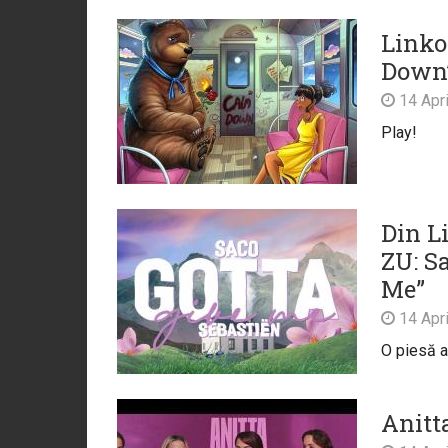
Linko
Down
14 Apri
Play!
Din Li
ZU: Sa
Me”
14 Apri
O piesă a
Anitta