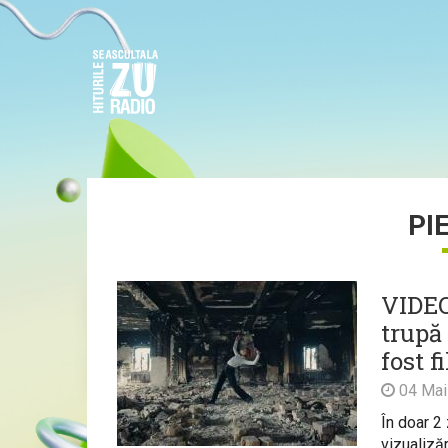
PI
VIDEO
trupă 
fost 
04 Mai
În doar 2
vizualizăr