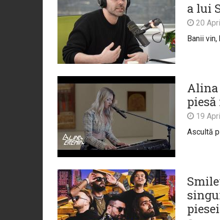
a lui 
20 Apri
Banii vin
Alina 
piesă
19 Apri
Ascultă p
Smiley
singur
piesei