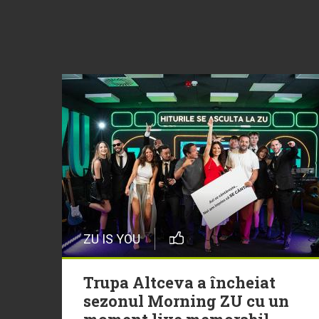
ZU IS YOU
Trupa Altceva a încheiat
sezonul Morning ZU cu un