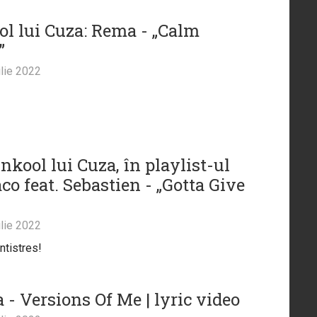
ol lui Cuza: Rema - „Calm
”
lie 2022
nkool lui Cuza, în playlist-ul
co feat. Sebastien - „Gotta Give
lie 2022
ntistres!
 - Versions Of Me | lyric video