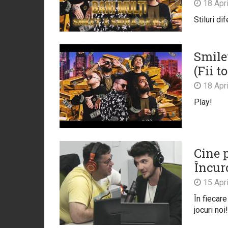
18 Apri
Stiluri di
Smile
(Fii t
18 Apri
Play!
Cine 
Încur
15 Apri
În fiecare
jocuri noi!