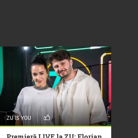
ZU IS YOU
Premieră LIVE la ZU: Florian