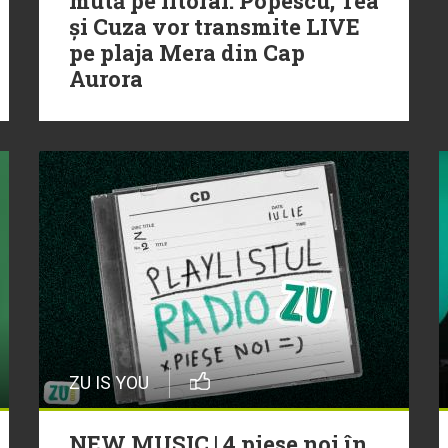
mută pe litoral. Popescu, Tea
și Cuza vor transmite LIVE
pe plaja Mera din Cap
Aurora
ZU IS YOU
NEW MUSIC | 4 piese noi în