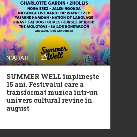
20 Iulie
Episod nou | Muzica Aia x
DJ Christian Thomson
20 Iulie
NOUTATI
Torpedoul lui Morar: Theo
Rose - „Ceai lângă tine”
SUMMER WELL împlinește
15 ani. Festivalul care a
transformat muzica într-un
univers cultural revine în
august