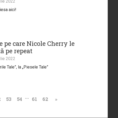
lie 2022
iesa aici!
e pe care Nicole Cherry le
tă pe repeat
lie 2022
rile Tale”, la „Piesele Tale”
...
2
53
54
61
62
»