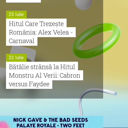
23 Iulie
Hitul Care Trezește
România: Alex Velea -
Carnaval
22 Iulie
Bătălie strânsă la Hitul
Monstru Al Verii: Cabron
versus Faydee
21 Iulie
Dă volumul mai tare!
Cabron vine cu Hitul
Monstru al Verii