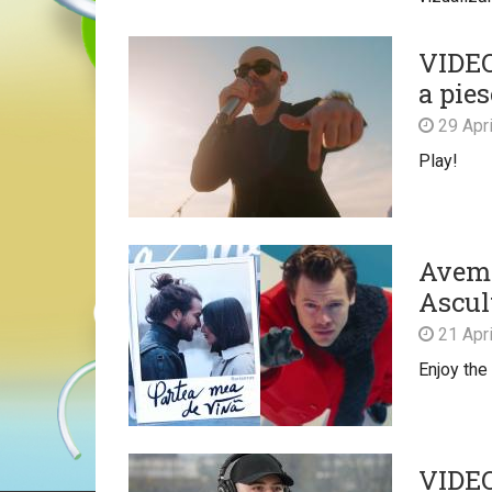
VIDEO
a pies
29 Apri
Play!
Avem 
Ascult
21 Apri
Enjoy the
VIDEO