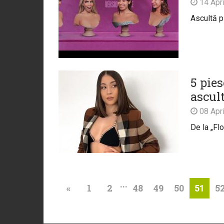
14 Apri
Ascultă p
5 pies
ascul
08 Apri
De la „Flo
...
«
1
2
48
49
50
5
51