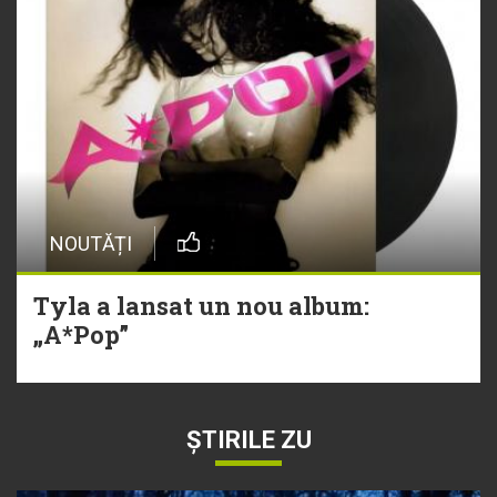
NOUTĂȚI
Tyla a lansat un nou album:
„A*Pop”
ȘTIRILE ZU