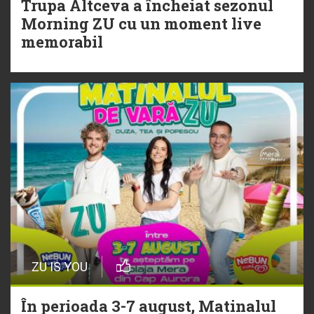
Trupa Altceva a încheiat sezonul
20 Iulie
Morning ZU cu un moment live
Torpedoul lui Morar: Theo Rose -
memorabil
„Ceai lângă tine”
ZU IS YOU
În perioada 3-7 august, Matinalul