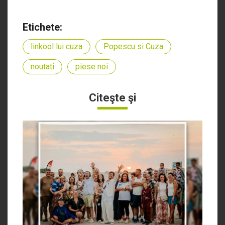
Etichete:
linkool lui cuza
Popescu si Cuza
noutati
piese noi
Citeşte şi