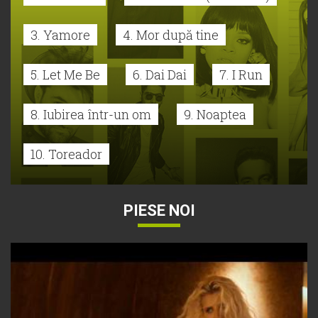
3. Yamore
4. Mor după tine
5. Let Me Be
6. Dai Dai
7. I Run
8. Iubirea într-un om
9. Noaptea
10. Toreador
PIESE NOI