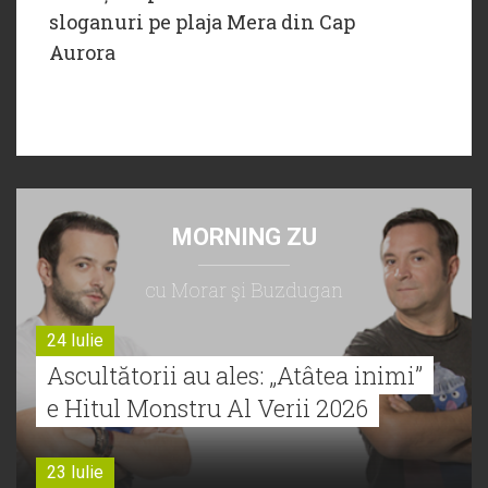
sloganuri pe plaja Mera din Cap
Aurora
MORNING ZU
cu Morar şi Buzdugan
24 Iulie
Ascultătorii au ales: „Atâtea inimi”
e Hitul Monstru Al Verii 2026
23 Iulie