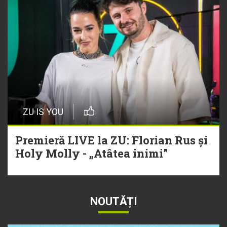
ZU IS YOU
Premieră LIVE la ZU: Florian Rus și
Holy Molly - „Atâtea inimi”
NOUTĂȚI