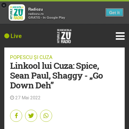
×
Radiozu
Get it
radiozu.ro
GRATIS - In Google Play
Live
POPESCU ȘI CUZA
Linkool lui Cuza: Spice,
Sean Paul, Shaggy - „Go
Down Deh”
27 Mai 2022