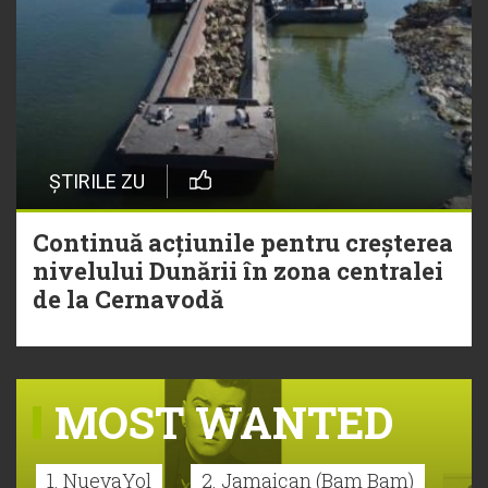
ȘTIRILE ZU
Continuă acțiunile pentru creșterea
nivelului Dunării în zona centralei
de la Cernavodă
MOST WANTED
1. NuevaYol
2. Jamaican (Bam Bam)