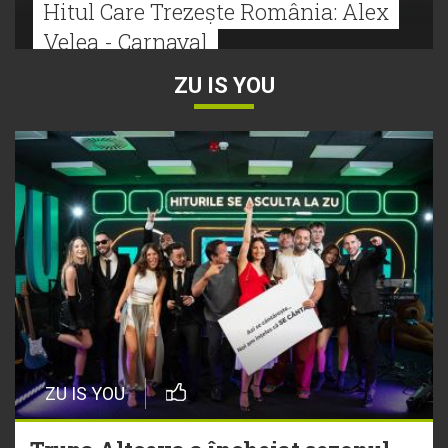
Hitul Care Trezește România: Alex
Velea - Carnaval
ZU IS YOU
22 Iulie
Bătălie strânsă la Hitul Monstru Al
Verii: Cabron versus Faydee
21 Iulie
Dă volumul mai tare! Cabron vine
cu Hitul Monstru al Verii
20 Iulie
Episod nou | Muzica Aia x DJ
ZU IS YOU
Christian Thomson