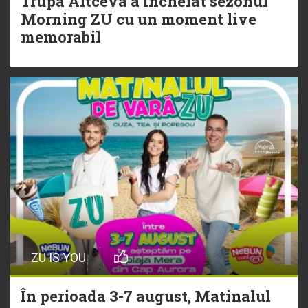
Trupa Altceva a încheiat sezonul
20 Iulie
Morning ZU cu un moment live
Torpedoul lui Morar: Theo Rose -
memorabil
„Ceai lângă tine”
ZU IS YOU
În perioada 3-7 august, Matinalul