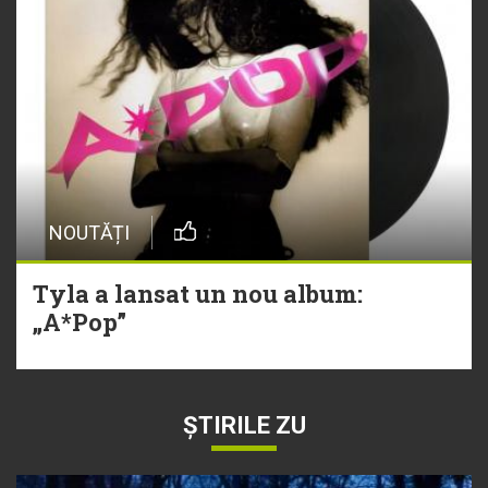
NOUTĂȚI
Tyla a lansat un nou album:
„A*Pop”
ȘTIRILE ZU