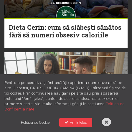
Dieta Cerin: cum să slăbești sănătos
fără să numeri obsesiv caloriile
Pentru a personaliza și îmbunătăți experiența dumneavoastră pe
site-ul nostru, GRUPUL MEDIA CAMINA (G.M.C) utilizează fișiere de
tip cookie. Prin continuarea navigării pe site sau prin apăsarea
butonului “Am înțeles”, sunteți de acord cu stocarea cookie-urilor
primare și terțe. Mai multe informații găsiți în secțiunea
Politica de
Confidentialitate
Politica de Cookie
Am înțeles
Dincolo de supărare: Este furie sau