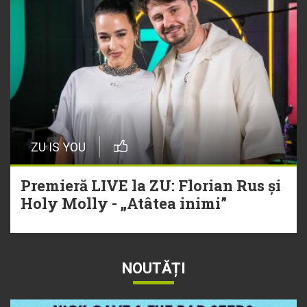
ZU IS YOU
Premieră LIVE la ZU: Florian Rus și
Holy Molly - „Atâtea inimi”
NOUTĂȚI