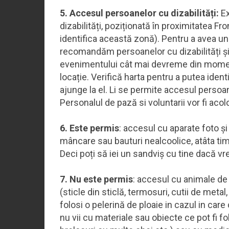
5. Accesul persoanelor cu dizabilități:
Ex
dizabilități, poziționată în proximitatea Fr
identifica această zonă). Pentru a avea un
recomandăm persoanelor cu dizabilități și 
evenimentului cât mai devreme din moment
locație. Verifică harta pentru a putea ident
ajunge la el. Li se permite accesul persoane
Personalul de pază si voluntarii vor fi acol
6. Este permis
: accesul cu aparate foto ș
mâncare sau bauturi nealcoolice, atâta ti
Deci poți să iei un sandviș cu tine dacă vre
7. Nu este permis
: accesul cu animale d
(sticle din sticlă, termosuri, cutii de metal
folosi o pelerină de ploaie in cazul in c
nu vii cu materiale sau obiecte ce pot fi fo