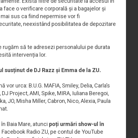
amente. Există filtre de securitate la accesul în
 face o verificare corporală și a bagajelor și
 mai sus ca fiind nepermise vor fi
securitate, neexistând posibilitatea de depozitare
e rugăm să te adresezi personalului pe durata
sită intervenția lor.
ul susținut de DJ Razz și Emma de la ZU.
 vor urca: B.U.G. MAFIA, Smiley, Delia, Carla’s
 DJ Project, AMI, Spike, MIRA, Iuliana Beregoi,
uka, JO, Misha Miller, Cabron, Nico, Alexia, Paula
nat.
 în Baia Mare, atunci
poți urmări show-ul în
de Facebook Radio ZU, pe contul de YouTube