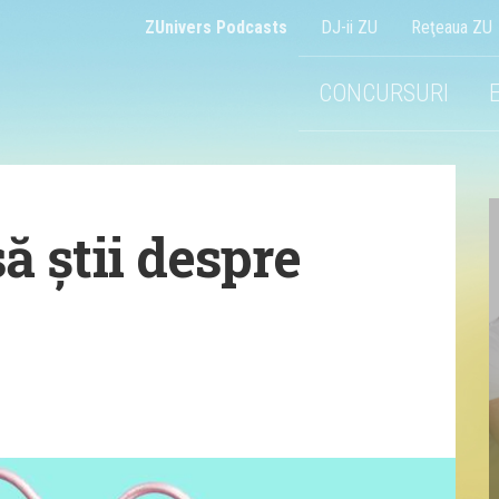
ZUnivers Podcasts
DJ-ii ZU
Reţeaua ZU
CONCURSURI
să știi despre