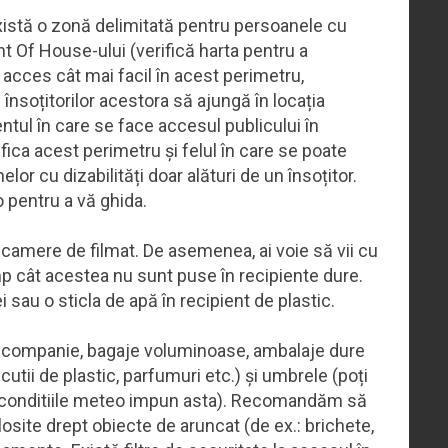
istă o zonă delimitată pentru persoanele cu
ont Of House-ului (verifică harta pentru a
 acces cât mai facil în acest perimetru,
însoțitorilor acestora să ajungă în locația
ul în care se face accesul publicului în
ifica acest perimetru și felul în care se poate
lor cu dizabilități doar alături de un însoțitor.
o pentru a vă ghida.
i camere de filmat. De asemenea, ai voie să vii cu
mp cât acestea nu sunt puse în recipiente dure.
i sau o sticla de apă în recipient de plastic.
e companie, bagaje voluminoase, ambalaje dure
, cutii de plastic, parfumuri etc.) și umbrele (poți
are conditiile meteo impun asta). Recomandăm să
losite drept obiecte de aruncat (de ex.: brichete,