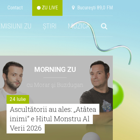
Contact
ZU LIVE
Bucureşti 89,0 FM
EMISIUNI ZU
ȘTIRI
MUZICA
MORNING ZU
cu Morar şi Buzdugan
24 Iulie
Ascultătorii au ales: „Atâtea
inimi” e Hitul Monstru Al
Verii 2026