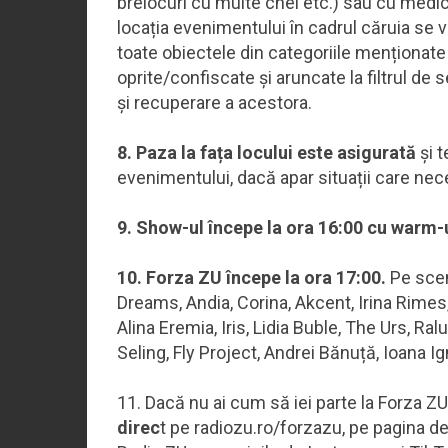
brelocuri cu multe chei etc.) sau cu medic
locația evenimentului în cadrul căruia se va
toate obiectele din categoriile menționate
oprite/confiscate și aruncate la filtrul de 
și recuperare a acestora.
8. Paza la fața locului este asigurată
și t
evenimentului, dacă apar situații care nece
9. Show-ul începe la ora 16:00 cu warm-
10. Forza ZU începe la ora 17:00.
Pe scenă
Dreams, Andia, Corina, Akcent, Irina Rimes,
Alina Eremia, Iris, Lidia Buble, The Urs, Ral
Seling, Fly Project, Andrei Bănuță, Ioana Ig
11. Dacă nu ai cum să iei parte la Forza ZU
direc
t pe radiozu.ro/forzazu, pe pagina 