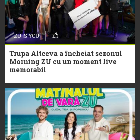
cu Hitul Monstru al Verii
20 Iulie
Episod nou | Muzica Aia x DJ
ZU IS YOU
Christian Thomson
Trupa Altceva a încheiat sezonul
20 Iulie
Morning ZU cu un moment live
Torpedoul lui Morar: Theo Rose -
memorabil
„Ceai lângă tine”