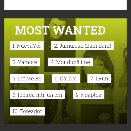
MOST WANTED
1. NuevaYol
2. Jamaican (Bam Bam)
3. Yamore
4. Mor după tine
5. Let Me Be
6. Dai Dai
7. I Run
8. Iubirea într-un om
9. Noaptea
10. Toreador