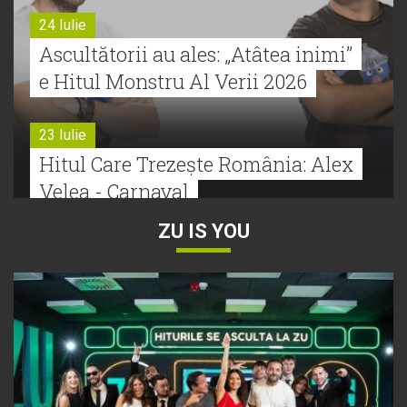
24 Iulie
Ascultătorii au ales: „Atâtea inimi”
e Hitul Monstru Al Verii 2026
23 Iulie
Hitul Care Trezește România: Alex
Velea - Carnaval
ZU IS YOU
22 Iulie
Bătălie strânsă la Hitul Monstru Al
Verii: Cabron versus Faydee
21 Iulie
Dă volumul mai tare! Cabron vine