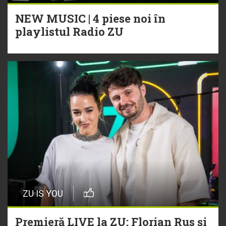
NEW MUSIC | 4 piese noi în
playlistul Radio ZU
ZU IS YOU
Premieră LIVE la ZU: Florian Rus și