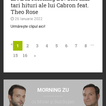
tari hituri ale lui Cabron feat.
Theo Rose
26 Ianuarie 2022
Urmărește clipul aici!
«
...
2
3
4
5
6
7
8
1
15
16
»
MORNING ZU
cu Morar şi Buzdugan