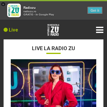
×
Radiozu
Get it
radiozu.ro
GRATIS - In Google Play
Live
LIVE LA RADIO ZU