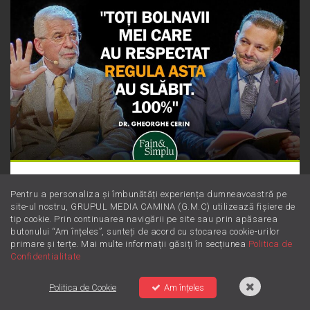
Dieta Cerin: cum să slăbești sănătos
Pentru a personaliza și îmbunătăți experiența dumneavoastră pe
fără să numeri obsesiv caloriile
site-ul nostru, GRUPUL MEDIA CAMINA (G.M.C) utilizează fișiere de
tip cookie. Prin continuarea navigării pe site sau prin apăsarea
butonului “Am înțeles”, sunteți de acord cu stocarea cookie-urilor
primare și terțe. Mai multe informații găsiți în secțiunea
Politica de
Confidentialitate
Politica de Cookie
Am înțeles