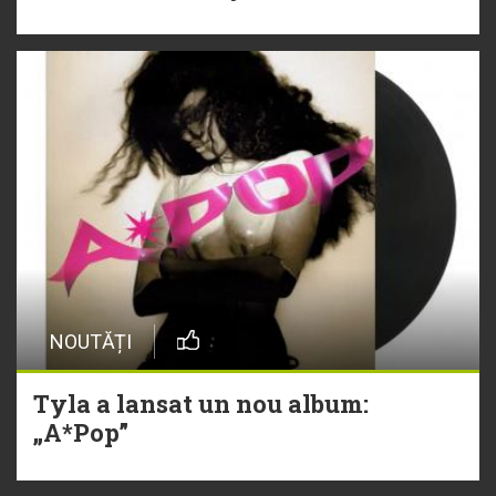
NOUTĂȚI
Tyla a lansat un nou album:
„A*Pop”