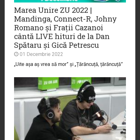
Marea Unire ZU 2022 |
Mandinga, Connect-R, Johny
Romano și Frații Cazanoi
cântă LIVE hituri de la Dan
Spătaru și Gică Petrescu
01 Decembrie 2022
„Uite așa aș vrea să mor” și „Țărăncuță, țărăncuță”