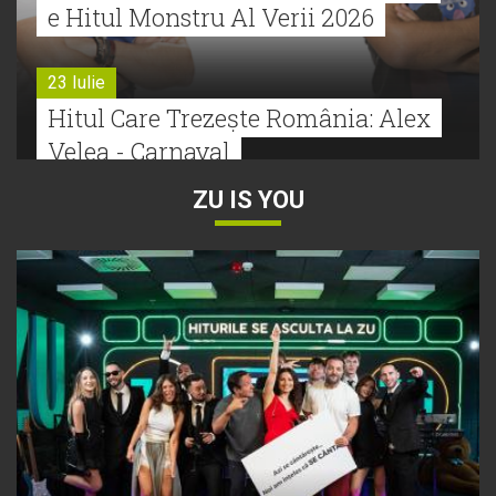
e Hitul Monstru Al Verii 2026
23 Iulie
Hitul Care Trezește România: Alex
Velea - Carnaval
ZU IS YOU
22 Iulie
Bătălie strânsă la Hitul Monstru Al
Verii: Cabron versus Faydee
21 Iulie
Dă volumul mai tare! Cabron vine
cu Hitul Monstru al Verii
20 Iulie