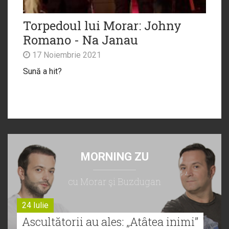
Torpedoul lui Morar: Johny
Romano - Na Janau
17 Noiembrie 2021
Sună a hit?
MORNING ZU
cu Morar şi Buzdugan
24 Iulie
Ascultătorii au ales: „Atâtea inimi”