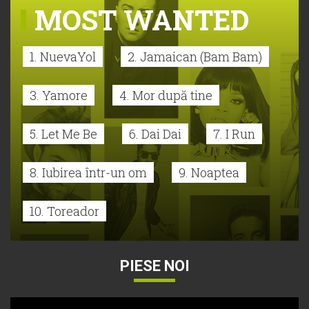
MOST WANTED
1. NuevaYol
2. Jamaican (Bam Bam)
3. Yamore
4. Mor după tine
5. Let Me Be
6. Dai Dai
7. I Run
8. Iubirea într-un om
9. Noaptea
10. Toreador
PIESE NOI