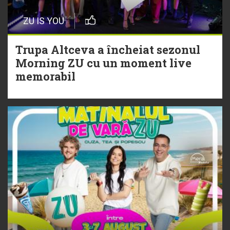
Episod nou | Muzica Aia x DJ
ZU IS YOU
Christian Thomson
Trupa Altceva a încheiat sezonul
20 Iulie
Morning ZU cu un moment live
Torpedoul lui Morar: Theo Rose -
memorabil
„Ceai lângă tine”