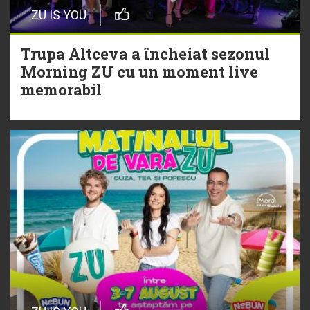
Episod nou | Muzica Aia x DJ
ZU IS YOU
Christian Thomson
Trupa Altceva a încheiat sezonul
20 Iulie
Morning ZU cu un moment live
Torpedoul lui Morar: Theo Rose -
memorabil
„Ceai lângă tine”