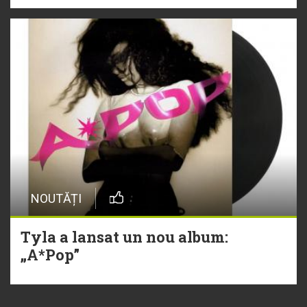
NOUTĂȚI
Tyla a lansat un nou album:
„A*Pop”