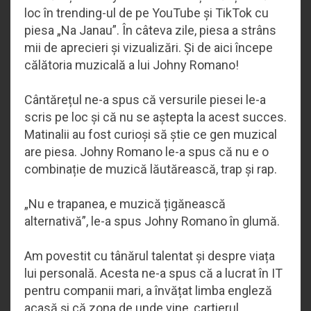
loc în trending-ul de pe YouTube și TikTok cu
piesa „Na Janau”. În câteva zile, piesa a strâns
mii de aprecieri și vizualizări. Și de aici începe
călătoria muzicală a lui Johny Romano!
Cântărețul ne-a spus că versurile piesei le-a
scris pe loc și că nu se aștepta la acest succes.
Matinalii au fost curioși să știe ce gen muzical
are piesa. Johny Romano le-a spus că nu e o
combinație de muzică lăutărească, trap și rap.
„Nu e trapanea, e muzică țigănească
alternativă”, le-a spus Johny Romano în glumă.
Am povestit cu tânărul talentat și despre viața
lui personală. Acesta ne-a spus că a lucrat în IT
pentru companii mari, a învățat limba engleză
acasă și că zona de unde vine, cartierul