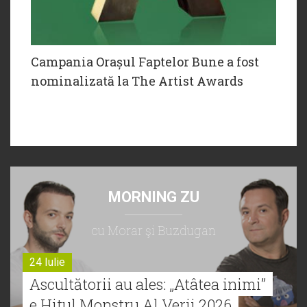
Campania Orașul Faptelor Bune a fost
nominalizată la The Artist Awards
MORNING ZU
cu Morar şi Buzdugan
24 Iulie
Ascultătorii au ales: „Atâtea inimi”
e Hitul Monstru Al Verii 2026