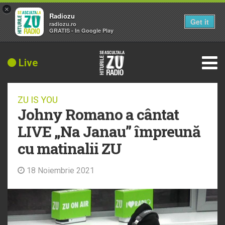
×
Radiozu
Get it
radiozu.ro
GRATIS - In Google Play
Live
ZU IS YOU
Johny Romano a cântat
LIVE „Na Janau” împreună
cu matinalii ZU
18 Noiembrie 2021