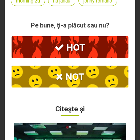
morning zu
na janau
johny romano
Pe bune, ţi-a plăcut sau nu?
HOT
NOT
Citeşte şi