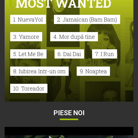
MOST WANTED
1. NuevaYol
2. Jamaican (Bam Bam)
3. Yamore
4. Mor după tine
5. Let Me Be
6. Dai Dai
7. I Run
8. Iubirea într-un om
9. Noaptea
10. Toreador
PIESE NOI