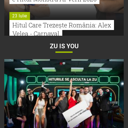
23 Iulie
Hitul Care Trezește România: Alex
Velea - Carnaval
ZU IS YOU
22 Iulie
Bătălie strânsă la Hitul Monstru Al
Verii: Cabron versus Faydee
21 Iulie
Dă volumul mai tare! Cabron vine
cu Hitul Monstru al Verii
20 Iulie