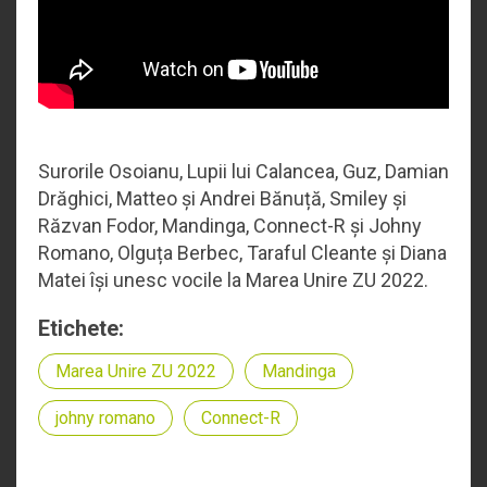
Surorile Osoianu, Lupii lui Calancea, Guz, Damian
Drăghici, Matteo și Andrei Bănuță, Smiley și
Răzvan Fodor, Mandinga, Connect-R și Johny
Romano, Olguța Berbec, Taraful Cleante și Diana
Matei își unesc vocile la Marea Unire ZU 2022.
Etichete:
Marea Unire ZU 2022
Mandinga
johny romano
Connect-R