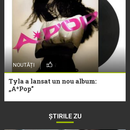
NOUTĂȚI
Tyla a lansat un nou album:
„A*Pop”
ȘTIRILE ZU