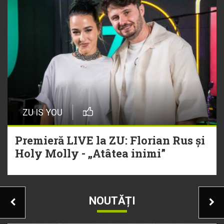
ZU IS YOU
Premieră LIVE la ZU: Florian Rus și
Holy Molly - „Atâtea inimi”
NOUTĂȚI