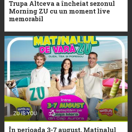
Trupa Altceva a încheiat sezonul
20 Iulie
Morning ZU cu un moment live
Torpedoul lui Morar: Theo Rose -
memorabil
„Ceai lângă tine”
ZU IS YOU
În perioada 3-7 august, Matinalul