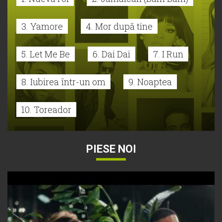
3. Yamore
4. Mor după tine
5. Let Me Be
6. Dai Dai
7. I Run
8. Iubirea într-un om
9. Noaptea
10. Toreador
PIESE NOI