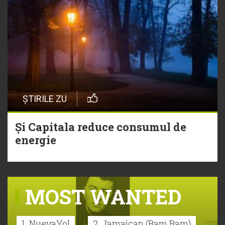
ȘTIRILE ZU
Și Capitala reduce consumul de
energie
MOST WANTED
1. NuevaYol
2. Jamaican (Bam Bam)