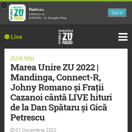
×
Radiozu
Get it
radiozu.ro
GRATIS - In Google Play
Live
ZU IS YOU
Marea Unire ZU 2022 |
Mandinga, Connect-R,
Johny Romano și Frații
Cazanoi cântă LIVE hituri
de la Dan Spătaru și Gică
Petrescu
01 Decembrie 2022