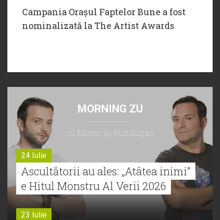
Campania Orașul Faptelor Bune a fost
nominalizată la The Artist Awards
MORNING ZU
cu Morar şi Buzdugan
24 Iulie
Ascultătorii au ales: „Atâtea inimi”
e Hitul Monstru Al Verii 2026
23 Iulie