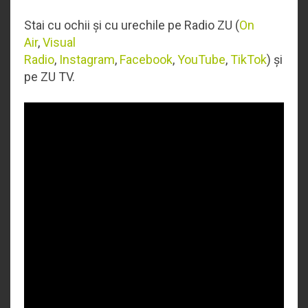
Stai cu ochii și cu urechile pe Radio ZU (
On
Air
,
Visual
Radio
,
Instagram
,
Facebook
,
YouTube
,
TikTok
) și
pe ZU TV.