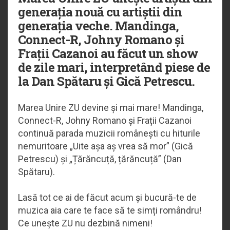
generația nouă cu artiștii din
generația veche. Mandinga,
Connect-R, Johny Romano și
Frații Cazanoi au făcut un show
de zile mari, interpretând piese de
la Dan Spătaru și Gică Petrescu.
Marea Unire ZU devine și mai mare! Mandinga,
Connect-R, Johny Romano și Frații Cazanoi
continuă parada muzicii românești cu hiturile
nemuritoare „Uite așa aș vrea să mor” (Gică
Petrescu) și „Țărăncuță, țărăncuță” (Dan
Spătaru).
Lasă tot ce ai de făcut acum și bucură-te de
muzica aia care te face să te simți romândru!
Ce unește ZU nu dezbină nimeni!