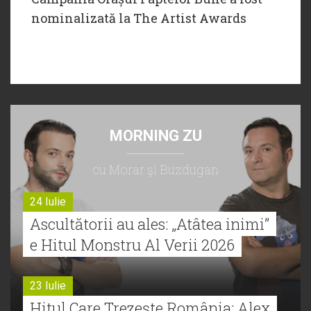
nominalizată la The Artist Awards
MORNING ZU
cu Morar şi Buzdugan
24 Iulie
Ascultătorii au ales: „Atâtea inimi”
e Hitul Monstru Al Verii 2026
23 Iulie
Hitul Care Trezește România: Alex