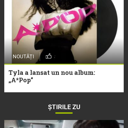
NOUTĂȚI
Tyla a lansat un nou album:
„A*Pop”
ȘTIRILE ZU