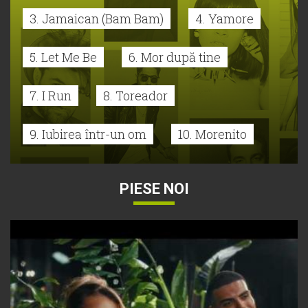
3. Jamaican (Bam Bam)
4. Yamore
5. Let Me Be
6. Mor după tine
7. I Run
8. Toreador
9. Iubirea într-un om
10. Morenito
PIESE NOI