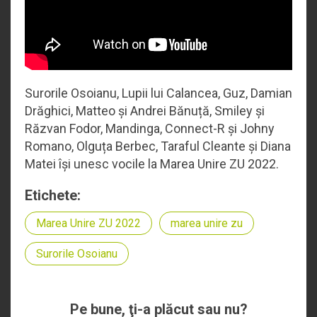
Surorile Osoianu, Lupii lui Calancea, Guz, Damian
Drăghici, Matteo și Andrei Bănuță, Smiley și
Răzvan Fodor, Mandinga, Connect-R și Johny
Romano, Olguța Berbec, Taraful Cleante și Diana
Matei își unesc vocile la Marea Unire ZU 2022.
Etichete:
Marea Unire ZU 2022
marea unire zu
Surorile Osoianu
Pe bune, ţi-a plăcut sau nu?