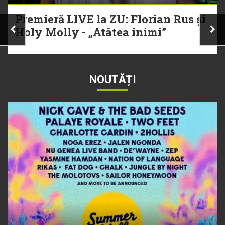
Premieră LIVE la ZU: Florian Rus și
Holy Molly - „Atâtea inimi”
NOUTĂȚI