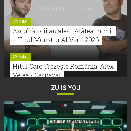
cu Morar şi Buzdugan
24 Iulie
Ascultătorii au ales: „Atâtea inimi”
e Hitul Monstru Al Verii 2026
23 Iulie
Hitul Care Trezește România: Alex
Velea - Carnaval
ZU IS YOU
22 Iulie
Bătălie strânsă la Hitul Monstru Al
Verii: Cabron versus Faydee
21 Iulie