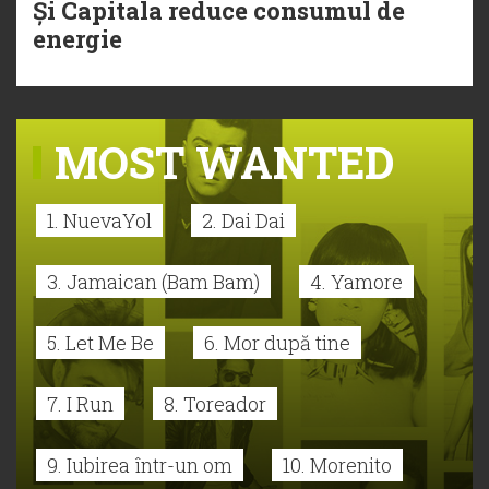
Și Capitala reduce consumul de
energie
MOST WANTED
1. NuevaYol
2. Dai Dai
3. Jamaican (Bam Bam)
4. Yamore
5. Let Me Be
6. Mor după tine
7. I Run
8. Toreador
9. Iubirea într-un om
10. Morenito