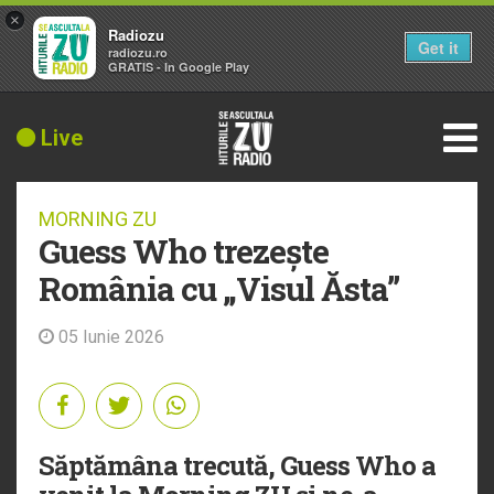
×
Radiozu
Get it
radiozu.ro
GRATIS - In Google Play
Live
MORNING ZU
Guess Who trezește
România cu „Visul Ăsta”
05 Iunie 2026
Săptămâna trecută, Guess Who a