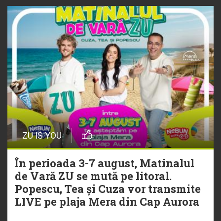
NEW MUSIC | 5 piese noi în
playlistul Radio ZU
ZU IS YOU
În perioada 3-7 august, Matinalul
de Vară ZU se mută pe litoral.
Popescu, Tea și Cuza vor transmite
LIVE pe plaja Mera din Cap Aurora