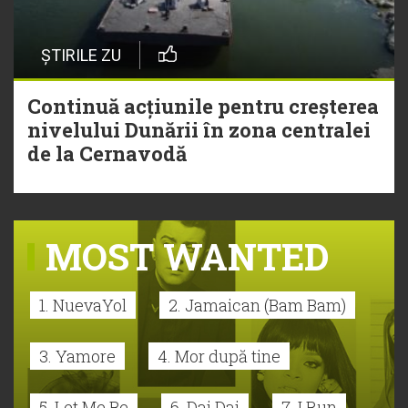
ȘTIRILE ZU
Continuă acțiunile pentru creșterea
nivelului Dunării în zona centralei
de la Cernavodă
MOST WANTED
1. NuevaYol
2. Jamaican (Bam Bam)
3. Yamore
4. Mor după tine
5. Let Me Be
6. Dai Dai
7. I Run