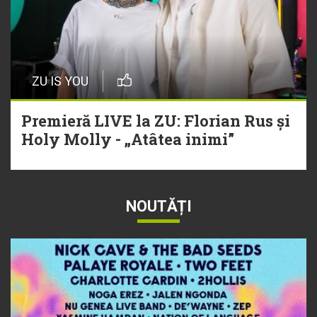
ZU IS YOU
Premieră LIVE la ZU: Florian Rus și
Holy Molly - „Atâtea inimi”
NOUTĂȚI