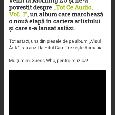
venit la Morning ZU și ne-a
povestit despre
„Tot Ce Audio,
VoL. I”
, un album care marchează
o nouă etapă în cariera artistului
și care s-a lansat astăzi.
Tot astăzi, una din piesele de pe album, „Visul
Ăsta”, s-a auzit la Hitul Care Trezește România.
Mulțumim, Guess Who, pentru muzică!