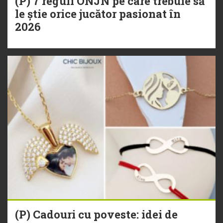
(P) 7 reguli ONJN pe care trebuie să
le știe orice jucător pasionat în
2026
(P) Cadouri cu poveste: idei de