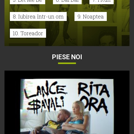
8. Iubirea într-un om
9. Noaptea
10. Toreador
PIESE NOI