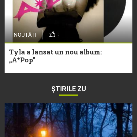
NOUTĂȚI
Tyla a lansat un nou album:
„A*Pop”
ȘTIRILE ZU