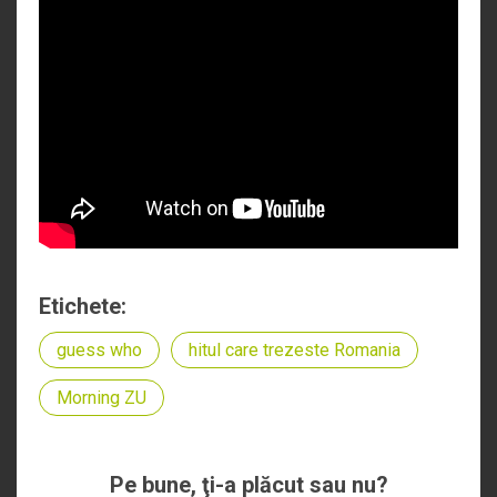
Etichete:
guess who
hitul care trezeste Romania
Morning ZU
Pe bune, ţi-a plăcut sau nu?