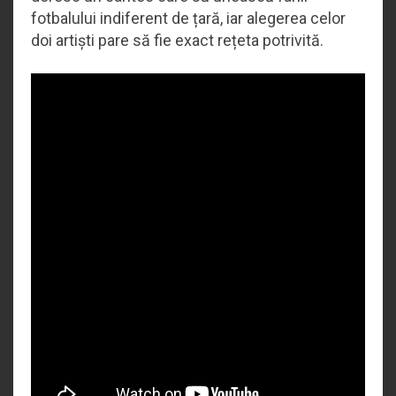
fotbalului indiferent de țară, iar alegerea celor
doi artiști pare să fie exact rețeta potrivită.