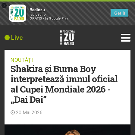
×
Radiozu
Get it
radiozu.ro
GRATIS - In Google Play
Live
NOUTĂȚI
Shakira și Burna Boy
interpretează imnul oficial
al Cupei Mondiale 2026 -
„Dai Dai”
20 Mai 2026