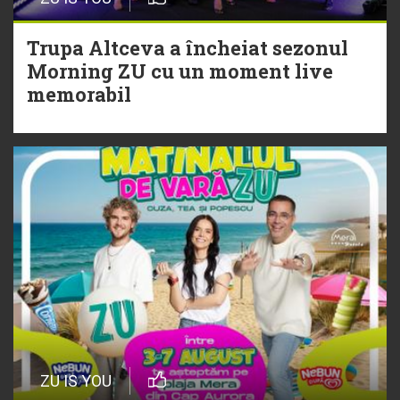
Christian Thomson
Trupa Altceva a încheiat sezonul
20 Iulie
Morning ZU cu un moment live
Torpedoul lui Morar: Theo Rose -
memorabil
„Ceai lângă tine”
ZU IS YOU