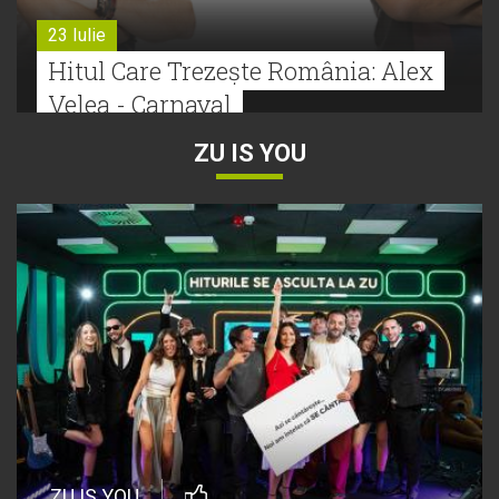
23 Iulie
Hitul Care Trezește România: Alex
Velea - Carnaval
ZU IS YOU
22 Iulie
Bătălie strânsă la Hitul Monstru Al
Verii: Cabron versus Faydee
21 Iulie
Dă volumul mai tare! Cabron vine
cu Hitul Monstru al Verii
20 Iulie
Episod nou | Muzica Aia x DJ
ZU IS YOU