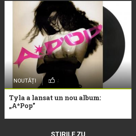
NOUTĂȚI
Tyla a lansat un nou album:
„A*Pop”
ȘTIRILE ZU