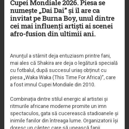
Cupei Mondiale 2026. Piesa se
numește „Dai Dai” și îl are ca
invitat pe Burna Boy, unul dintre
cei mai influenți artiști ai scenei
afro-fusion din ultimii ani.
Anunțul a stârnit deja entuziasm printre fani,
mai ales că Shakira are deja o legătură specială
cu fotbalul, după succesul uriaș obținut cu
piesa „Waka Waka (This Time For Africa)”, care
a fost imnul Cupei Mondiale din 2010.
Combinația dintre stilul energic al artistei și
ritmurile africane moderne promite un imn
spectaculos, gata să cucerească stadioanele și
inimile fanilor din întreaga lume. Organizatorii își
doresc un cântec care să unească fanii