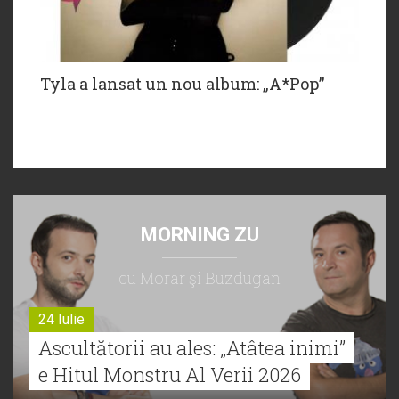
Tyla a lansat un nou album: „A*Pop”
MORNING ZU
cu Morar şi Buzdugan
24 Iulie
Ascultătorii au ales: „Atâtea inimi”
e Hitul Monstru Al Verii 2026