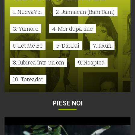
1. NuevaYol
2. Jamaican (Bam Bam)
3. Yamore
4. Mor după tine
5. Let Me Be
6. Dai Dai
7. I Run
8. Iubirea într-un om
9. Noaptea
10. Toreador
PIESE NOI