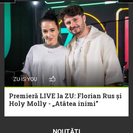
ZU IS YOU
Premieră LIVE la ZU: Florian Rus și
Holy Molly - „Atâtea inimi”
NOUTĂȚI