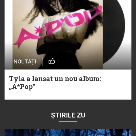
NOUTĂȚI
Tyla a lansat un nou album:
„A*Pop”
ȘTIRILE ZU