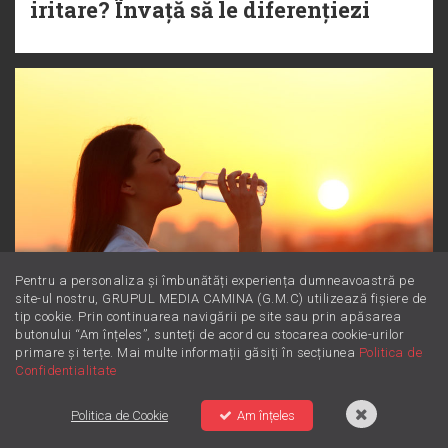
iritare? Învață să le diferențiezi
Pentru a personaliza și îmbunătăți experiența dumneavoastră pe
site-ul nostru, GRUPUL MEDIA CAMINA (G.M.C) utilizează fișiere de
tip cookie. Prin continuarea navigării pe site sau prin apăsarea
butonului “Am înțeles”, sunteți de acord cu stocarea cookie-urilor
primare și terțe. Mai multe informații găsiți în secțiunea
Politica de
Confidentialitate
Magneziul: Minerala minune
pentru starea ta de bine
Politica de Cookie
Am înțeles