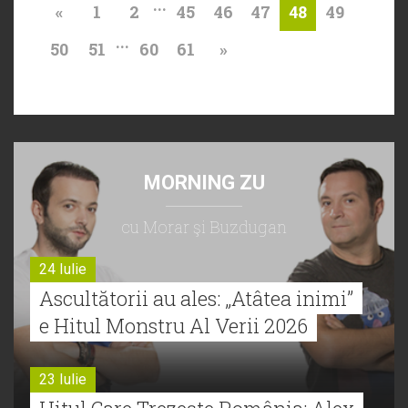
...
«
1
2
45
46
47
49
48
...
50
51
60
61
»
MORNING ZU
cu Morar şi Buzdugan
24 Iulie
Ascultătorii au ales: „Atâtea inimi”
e Hitul Monstru Al Verii 2026
23 Iulie