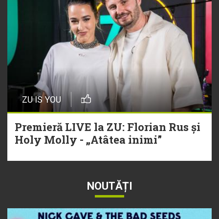
ZU IS YOU
Premieră LIVE la ZU: Florian Rus și
Holy Molly - „Atâtea inimi”
NOUTĂȚI