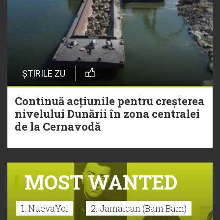
ȘTIRILE ZU
Continuă acțiunile pentru creșterea
nivelului Dunării în zona centralei
de la Cernavodă
MOST WANTED
1. NuevaYol
2. Jamaican (Bam Bam)