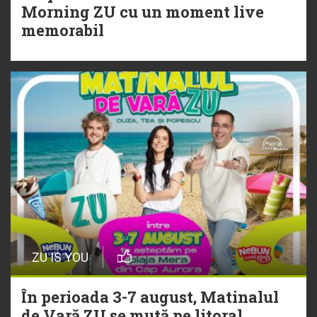
20 Iulie
Morning ZU cu un moment live
Torpedoul lui Morar: Theo Rose -
memorabil
„Ceai lângă tine”
ZU IS YOU
În perioada 3-7 august, Matinalul
de Vară ZU se mută pe litoral.