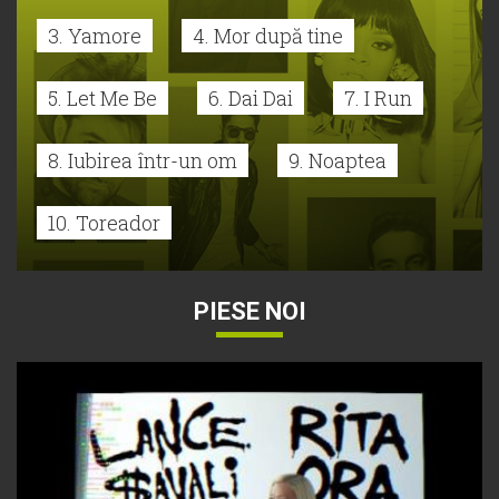
3. Yamore
4. Mor după tine
5. Let Me Be
6. Dai Dai
7. I Run
8. Iubirea într-un om
9. Noaptea
10. Toreador
PIESE NOI