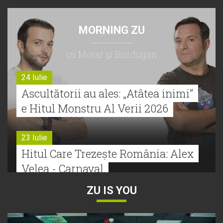
MORNING ZU
cu Morar şi Buzdugan
24 Iulie
Ascultătorii au ales: „Atâtea inimi”
e Hitul Monstru Al Verii 2026
23 Iulie
Hitul Care Trezește România: Alex
Velea - Carnaval
ZU IS YOU
22 Iulie
Bătălie strânsă la Hitul Monstru Al