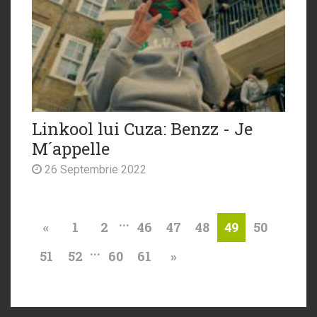
Linkool lui Cuza: Benzz - Je
M´appelle
26 Septembrie 2022
...
«
1
2
46
47
48
50
49
...
51
52
60
61
»