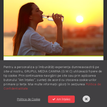
Magneziul: Minerala minune
Pentru a personaliza și îmbunătăți experiența dumneavoastră pe
pentru starea ta de bine
site-ul nostru, GRUPUL MEDIA CAMINA (G.M.C) utilizează fișiere de
tip cookie. Prin continuarea navigării pe site sau prin apăsarea
butonului “Am înțeles”, sunteți de acord cu stocarea cookie-urilor
primare și terțe. Mai multe informații găsiți în secțiunea
Politica de
Confidentialitate
DJ-ii ZU
Reţeaua ZU
Contact
Politica de Confidentialitate
Politica de Cookie
Politica de Cookie
Am înțeles
Termeni și Condiții