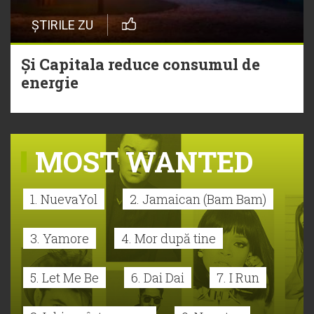
ȘTIRILE ZU
Și Capitala reduce consumul de
energie
MOST WANTED
1. NuevaYol
2. Jamaican (Bam Bam)
3. Yamore
4. Mor după tine
5. Let Me Be
6. Dai Dai
7. I Run