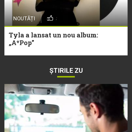
NOUTĂȚI
Tyla a lansat un nou album:
„A*Pop”
ȘTIRILE ZU