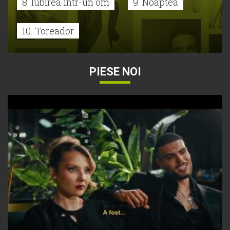
8. Iubirea într-un om
9. Noaptea
10. Toreador
PIESE NOI