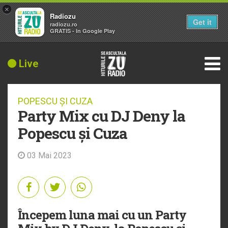
×
Radiozu
Get it
radiozu.ro
GRATIS - In Google Play
Live
POPESCU ȘI CUZA
Party Mix cu DJ Deny la
Popescu și Cuza
03 Mai 2023
Începem luna mai cu un Party