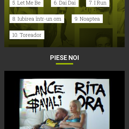
5. Let Me Be
6. Dai Dai
7. I Run
8. Iubirea într-un om
9. Noaptea
10. Toreador
PIESE NOI