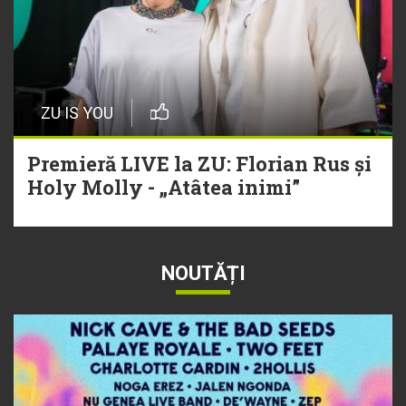
ZU IS YOU
Premieră LIVE la ZU: Florian Rus și
Holy Molly - „Atâtea inimi”
NOUTĂȚI