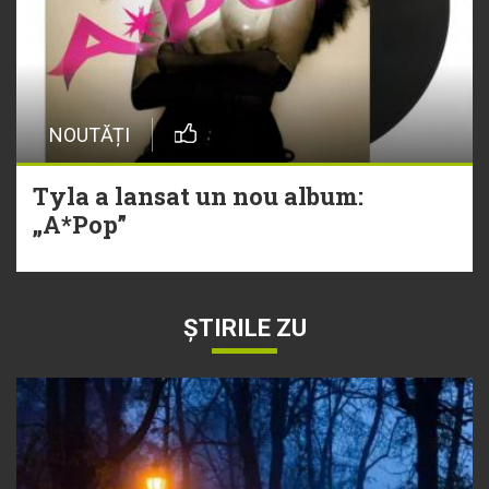
NOUTĂȚI
Tyla a lansat un nou album:
„A*Pop”
ȘTIRILE ZU