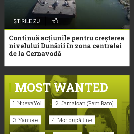
ȘTIRILE ZU
Continuă acțiunile pentru creșterea
nivelului Dunării în zona centralei
de la Cernavodă
MOST WANTED
1. NuevaYol
2. Jamaican (Bam Bam)
3. Yamore
4. Mor după tine