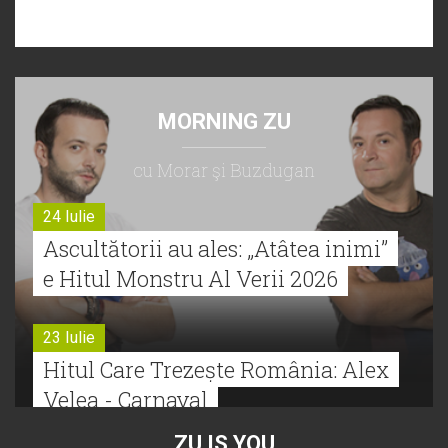
MORNING ZU
cu Morar şi Buzdugan
24 Iulie
Ascultătorii au ales: „Atâtea inimi”
e Hitul Monstru Al Verii 2026
23 Iulie
Hitul Care Trezește România: Alex
Velea - Carnaval
ZU IS YOU