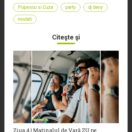
Popescu si Cuza
party
dj deny
noutati
Citeşte şi
Ziua 4 | Matinalul de Vară ZU pe