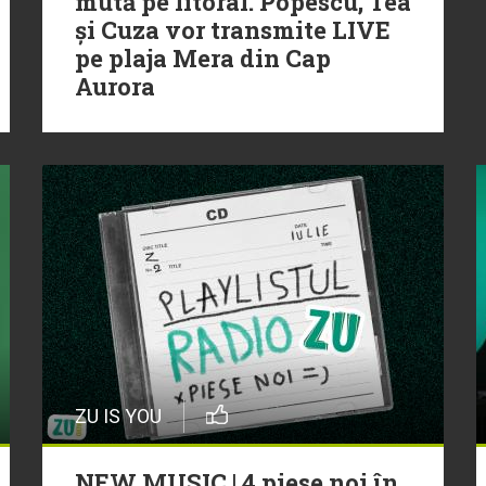
mută pe litoral. Popescu, Tea
și Cuza vor transmite LIVE
pe plaja Mera din Cap
Aurora
ZU IS YOU
NEW MUSIC | 4 piese noi în