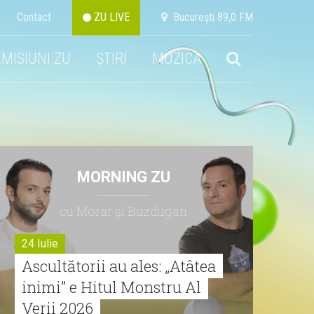
Contact
ZU LIVE
Bucureşti 89,0 FM
EMISIUNI ZU
ȘTIRI
MUZICA
MORNING ZU
cu Morar şi Buzdugan
24 Iulie
Ascultătorii au ales: „Atâtea
inimi” e Hitul Monstru Al
Verii 2026