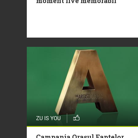
moment live memorabil
ZU IS YOU
Campania Orașul Faptelor