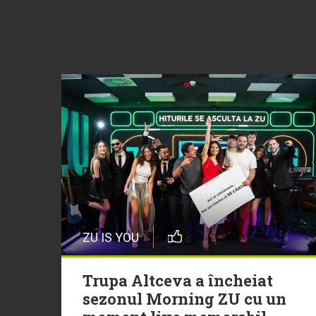
ZU IS YOU
Trupa Altceva a încheiat
sezonul Morning ZU cu un