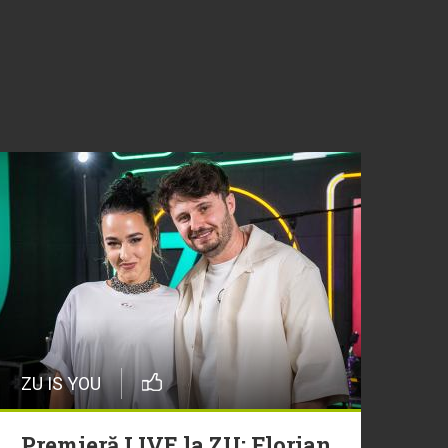
ZU IS YOU
Premieră LIVE la ZU: Florian