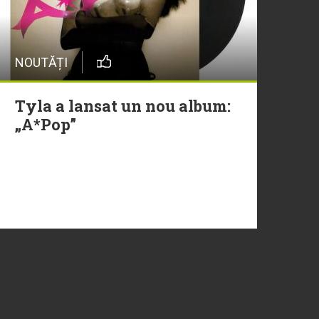
NOUTĂȚI
Tyla a lansat un nou album:
„A*Pop”