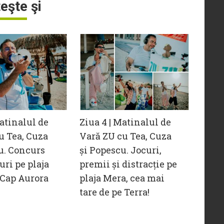
teşte şi
Matinalul de
Ziua 4 | Matinalul de
u Tea, Cuza
Vară ZU cu Tea, Cuza
u. Concurs
și Popescu. Jocuri,
uri pe plaja
premii și distracție pe
 Cap Aurora
plaja Mera, cea mai
tare de pe Terra!