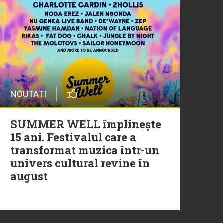
20 Iulie
Episod nou | Muzica Aia x
DJ Christian Thomson
20 Iulie
NOUTATI
Torpedoul lui Morar: Theo
Rose - „Ceai lângă tine”
SUMMER WELL împlinește
15 ani. Festivalul care a
transformat muzica într-un
univers cultural revine în
august