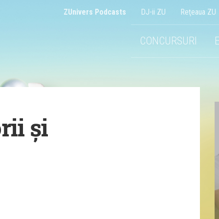
ZUnivers Podcasts
DJ-ii ZU
Reţeaua ZU
CONCURSURI
ii și