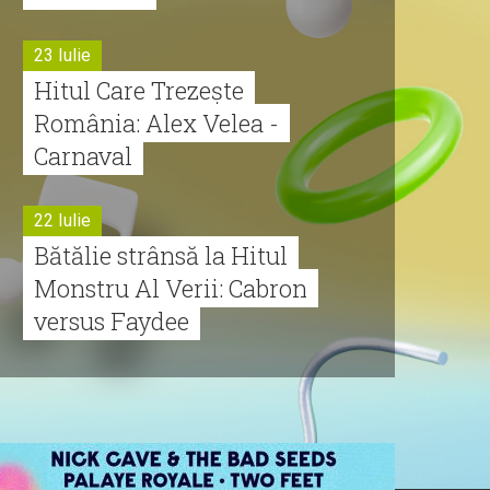
23 Iulie
Hitul Care Trezește
România: Alex Velea -
Carnaval
22 Iulie
Bătălie strânsă la Hitul
Monstru Al Verii: Cabron
versus Faydee
21 Iulie
Dă volumul mai tare!
Cabron vine cu Hitul
Monstru al Verii