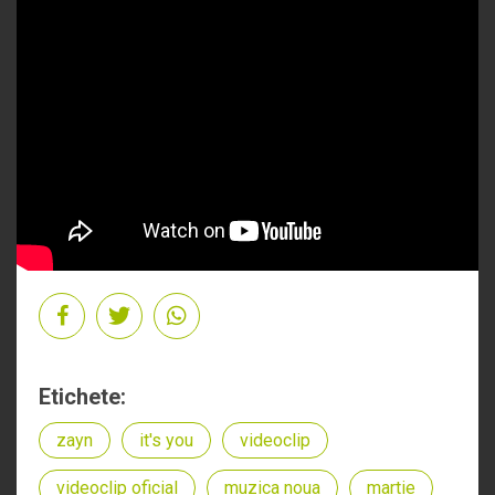
Etichete:
zayn
it's you
videoclip
videoclip oficial
muzica noua
martie