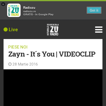
×
Radiozu
Get it
radiozu.ro
GRATIS - In Google Play
Live
PIESE NOI
Zayn - It´s You | VIDEOCLIP
28 Martie 2016