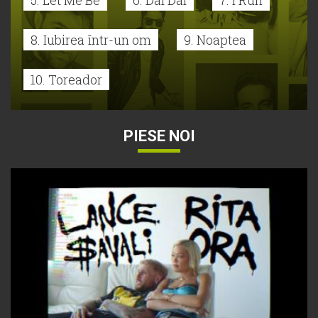
8. Iubirea într-un om
9. Noaptea
10. Toreador
PIESE NOI