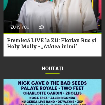
ZU IS YOU
Premieră LIVE la ZU: Florian Rus și
Holy Molly - „Atâtea inimi”
NOUTĂȚI