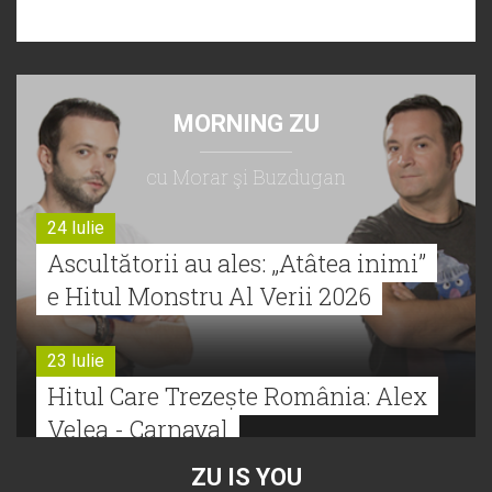
MORNING ZU
cu Morar şi Buzdugan
24 Iulie
Ascultătorii au ales: „Atâtea inimi”
e Hitul Monstru Al Verii 2026
23 Iulie
Hitul Care Trezește România: Alex
Velea - Carnaval
ZU IS YOU