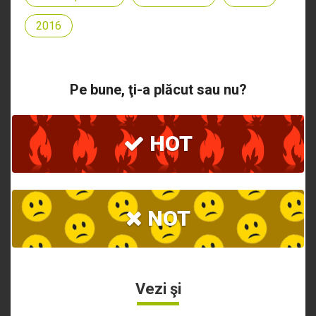
2016
Pe bune, ţi-a plăcut sau nu?
HOT
NOT
Vezi şi