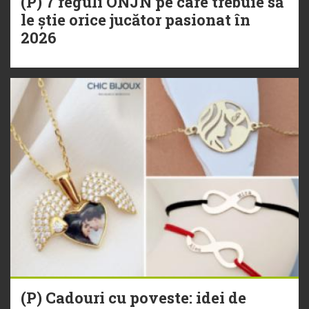
(P) 7 reguli ONJN pe care trebuie să
le știe orice jucător pasionat în
2026
(P) Cadouri cu poveste: idei de