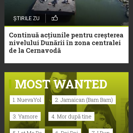
ȘTIRILE ZU
Continuă acțiunile pentru creșterea
nivelului Dunării în zona centralei
de la Cernavodă
MOST WANTED
1. NuevaYol
2. Jamaican (Bam Bam)
3. Yamore
4. Mor după tine
5. Let Me Be
6. Dai Dai
7. I Run