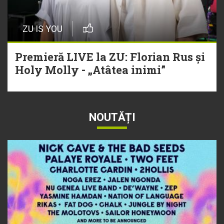
ZU IS YOU
Premieră LIVE la ZU: Florian Rus și
Holy Molly - „Atâtea inimi”
NOUTĂȚI