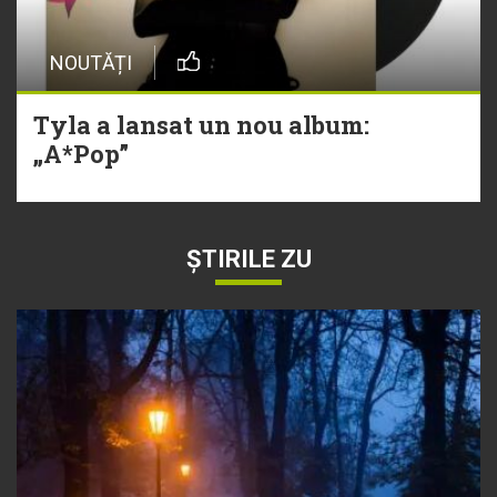
NOUTĂȚI
Tyla a lansat un nou album:
„A*Pop”
ȘTIRILE ZU