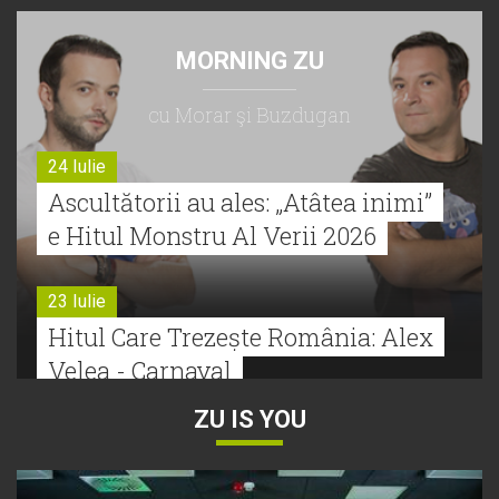
MORNING ZU
cu Morar şi Buzdugan
24 Iulie
Ascultătorii au ales: „Atâtea inimi”
e Hitul Monstru Al Verii 2026
23 Iulie
Hitul Care Trezește România: Alex
Velea - Carnaval
ZU IS YOU
22 Iulie
Bătălie strânsă la Hitul Monstru Al