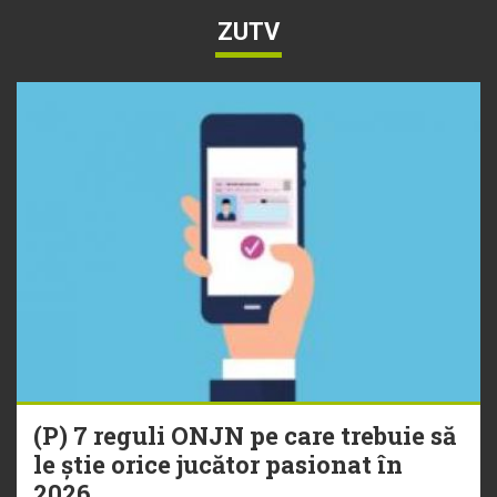
ZUTV
(P) 7 reguli ONJN pe care trebuie să
le știe orice jucător pasionat în
2026