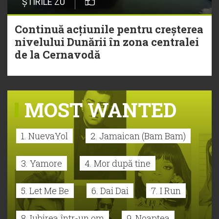
ȘTIRILE ZU
Continuă acțiunile pentru creșterea
nivelului Dunării în zona centralei
de la Cernavodă
MOST WANTED
1. NuevaYol
2. Jamaican (Bam Bam)
3. Yamore
4. Mor după tine
5. Let Me Be
6. Dai Dai
7. I Run
8. Iubirea într-un om
9. Noaptea