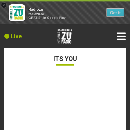
×
Radiozu
Get it
radiozu.ro
GRATIS - In Google Play
Live
ITS YOU