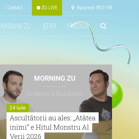
Contact
ZU LIVE
Bucureşti 89,0 FM
EMISIUNI ZU
ȘTIRI
MUZICA
MORNING ZU
cu Morar şi Buzdugan
24 Iulie
Ascultătorii au ales: „Atâtea
inimi” e Hitul Monstru Al
Verii 2026