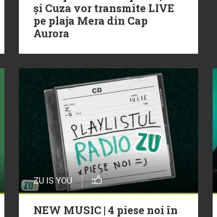
și Cuza vor transmite LIVE
pe plaja Mera din Cap
Aurora
ZU IS YOU
NEW MUSIC | 4 piese noi în