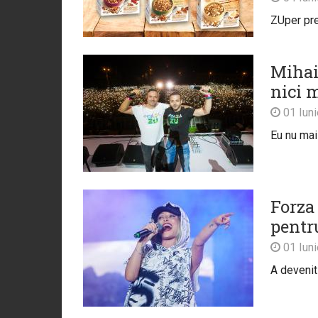
ZUper pre
Mihai
nici m
01 Iun
Eu nu mai 
Forza 
pentr
01 Iun
A devenit 