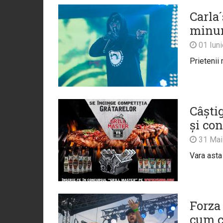
Carla´
minun
01 Iun
Prietenii 
Câștig
și co
31 Mai
Vara asta 
Forza 
cum c