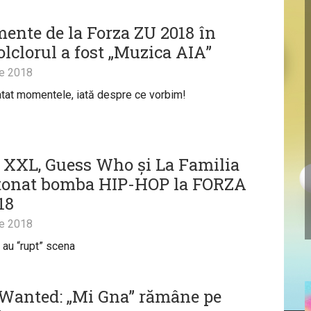
ente de la Forza ZU 2018 în
olclorul a fost „Muzica AIA”
ie 2018
atat momentele, iată despre ce vorbim!
 XXL, Guess Who și La Familia
tonat bomba HIP-HOP la FORZA
18
ie 2018
i au “rupt” scena
Wanted: „Mi Gna” rămâne pe