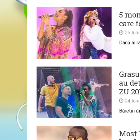
5 mom
care f
05 Iun
Dacă ai r
Grasu
au de
ZU 20
04 Iun
Băieții ră
Most 