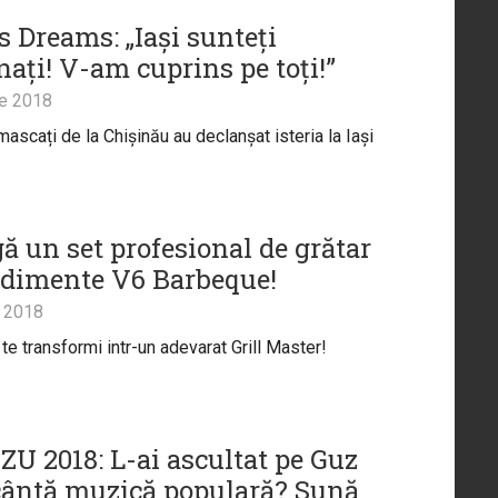
s Dreams: „Iași sunteți
ați! V-am cuprins pe toți!”
ie 2018
mascați de la Chișinău au declanșat isteria la Iași
ă un set profesional de grătar
ndimente V6 Barbeque!
 2018
te transformi intr-un adevarat Grill Master!
ZU 2018: L-ai ascultat pe Guz
ântă muzică populară? Sună...