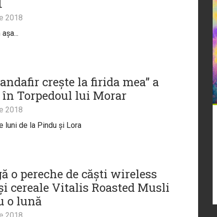
1
ie 2018
așa...
andafir crește la firida mea” a
t în Torpedoul lui Morar
ie 2018
e luni de la Pindu și Lora
gă o pereche de căști wireless
și cereale Vitalis Roasted Musli
u o lună
ie 2018