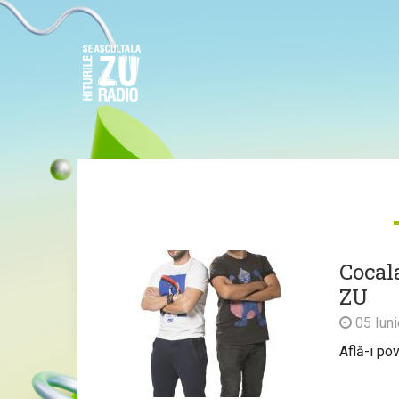
Cocal
ZU
05 Iun
Află-i po