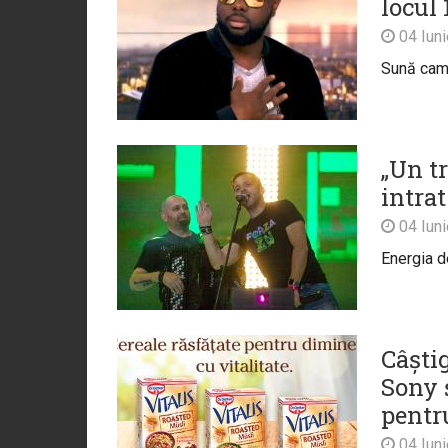
locul 
04 Iun
Sună cam 
„Un tr
intra
04 Iun
Energia d
Câști
Sony 
pentr
04 Iun