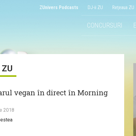
ZUnivers Podcasts
DJ-ii ZU
Reţeaua ZU
CONCURSURI
ZU
arul vegan în direct în Morning
ie 2018
vestea