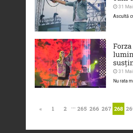
31 Mai
Ascultă cu
Forza 
lumin
susțin
31 Mai
Nu rata 
...
«
1
2
265
266
267
26
268