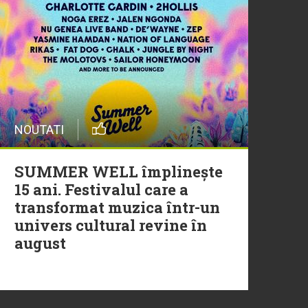
20 Iulie
Episod nou | Muzica Aia x
DJ Christian Thomson
20 Iulie
NOUTATI
Torpedoul lui Morar: Theo
Rose - „Ceai lângă tine”
SUMMER WELL împlinește
15 ani. Festivalul care a
transformat muzica într-un
univers cultural revine în
august