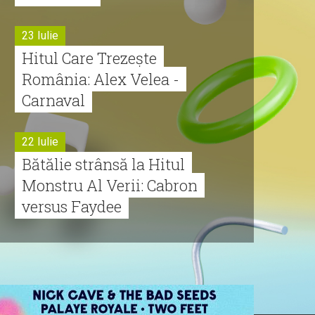
23 Iulie
Hitul Care Trezește
România: Alex Velea -
Carnaval
22 Iulie
Bătălie strânsă la Hitul
Monstru Al Verii: Cabron
versus Faydee
21 Iulie
Dă volumul mai tare!
Cabron vine cu Hitul
Monstru al Verii