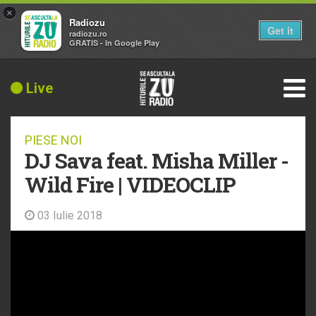
×
Radiozu
Get it
radiozu.ro
GRATIS - In Google Play
Live
PIESE NOI
DJ Sava feat. Misha Miller -
Wild Fire | VIDEOCLIP
03 Iulie 2018