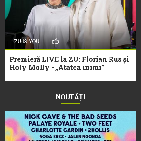
ZU IS YOU
Premieră LIVE la ZU: Florian Rus și
Holy Molly - „Atâtea inimi”
NOUTĂȚI