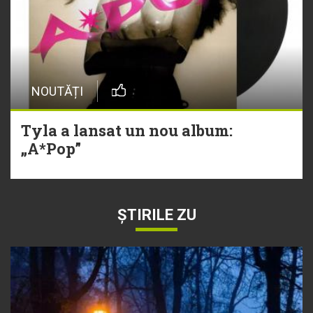
NOUTĂȚI
Tyla a lansat un nou album:
„A*Pop”
ȘTIRILE ZU