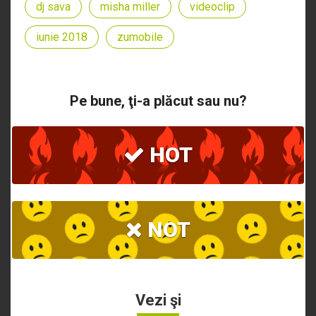
dj sava
misha miller
videoclip
iunie 2018
zumobile
Pe bune, ţi-a plăcut sau nu?
HOT
NOT
Vezi şi