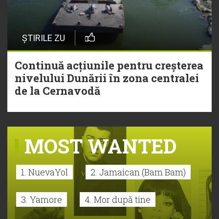
ȘTIRILE ZU
Continuă acțiunile pentru creșterea
nivelului Dunării în zona centralei
de la Cernavodă
MOST WANTED
1. NuevaYol
2. Jamaican (Bam Bam)
3. Yamore
4. Mor după tine