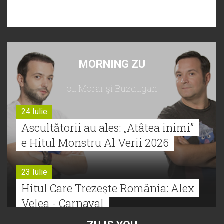
MORNING ZU
cu Morar şi Buzdugan
24 Iulie
Ascultătorii au ales: „Atâtea inimi”
e Hitul Monstru Al Verii 2026
23 Iulie
Hitul Care Trezește România: Alex
Velea - Carnaval