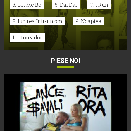
5. Let Me Be
6. Dai Dai
7. I Run
8. Iubirea într-un om
9. Noaptea
10. Toreador
PIESE NOI