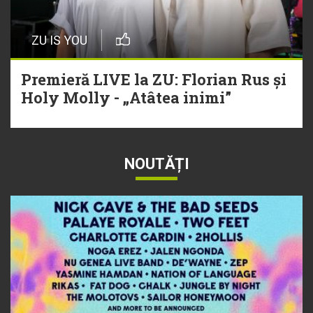
ZU IS YOU
Premieră LIVE la ZU: Florian Rus și
Holy Molly - „Atâtea inimi”
NOUTĂȚI