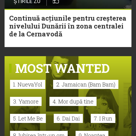
ȘTIRILE ZU
Continuă acțiunile pentru creșterea
nivelului Dunării în zona centralei
de la Cernavodă
MOST WANTED
1. NuevaYol
2. Jamaican (Bam Bam)
3. Yamore
4. Mor după tine
5. Let Me Be
6. Dai Dai
7. I Run
8. Iubirea într-un om
9. Noaptea