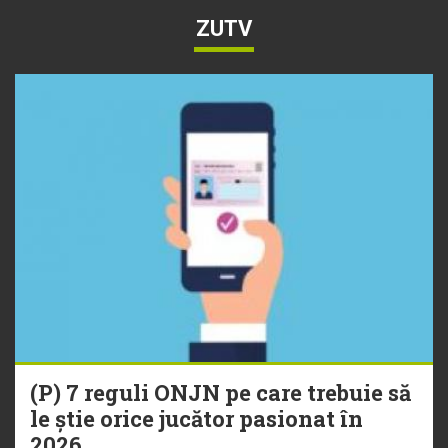
ZUTV
(P) 7 reguli ONJN pe care trebuie să
le știe orice jucător pasionat în
2026