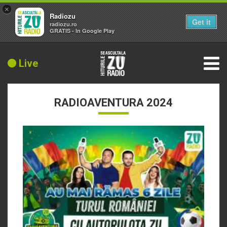
×
Radiozu
Get it
radiozu.ro
GRATIS - In Google Play
Live
RADIOAVENTURA 2024