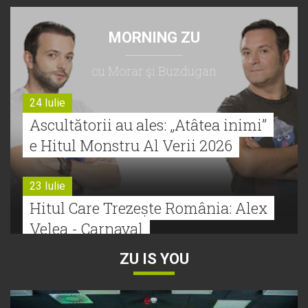
MORNING ZU
cu Morar şi Buzdugan
24 Iulie
Ascultătorii au ales: „Atâtea inimi”
e Hitul Monstru Al Verii 2026
23 Iulie
Hitul Care Trezește România: Alex
Velea - Carnaval
ZU IS YOU
22 Iulie
Bătălie strânsă la Hitul Monstru Al