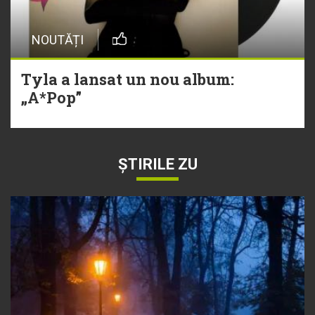
NOUTĂȚI
Tyla a lansat un nou album:
„A*Pop”
ȘTIRILE ZU