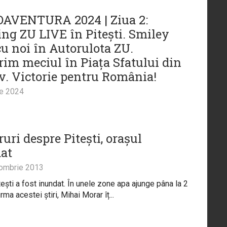
AVENTURA 2024 | Ziua 2:
ng ZU LIVE în Pitești. Smiley
cu noi în Autorulota ZU.
im meciul în Piața Sfatului din
v. Victorie pentru România!
ie 2024
ruri despre Pitești, orașul
at
ombrie 2013
tești a fost inundat. În unele zone apa ajunge pâna la 2
urma acestei știri, Mihai Morar îț...