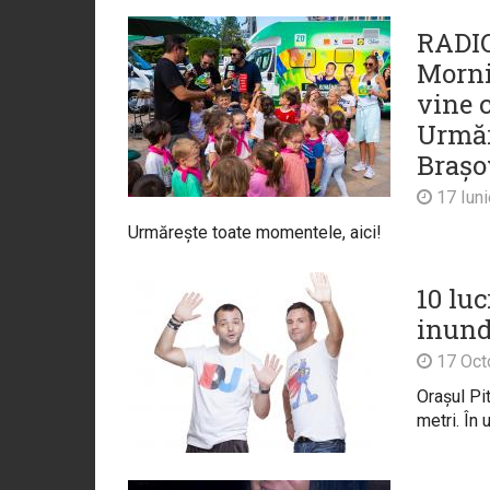
RADIO
Morni
vine 
Urmăr
Brașo
17 Iun
Urmărește toate momentele, aici!
10 luc
inund
17 Oct
Orașul Pi
metri. În 