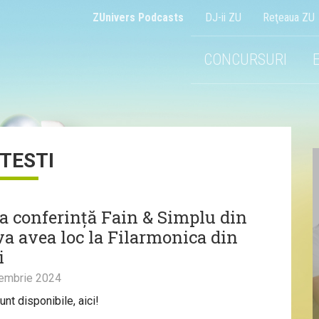
ZUnivers Podcasts
DJ-ii ZU
Reţeaua ZU
CONCURSURI
ITESTI
a conferință Fain & Simplu din
va avea loc la Filarmonica din
i
embrie 2024
unt disponibile, aici!