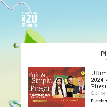
P
Ultim
2024 
Piteșt
21 Noi
Biletele s