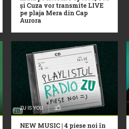
și Cuza vor transmite LIVE
pe plaja Mera din Cap
Aurora
ZU IS YOU
NEW MUSIC | 4 piese noi în