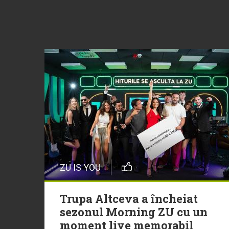
ZU IS YOU
Trupa Altceva a încheiat
sezonul Morning ZU cu un
moment live memorabil