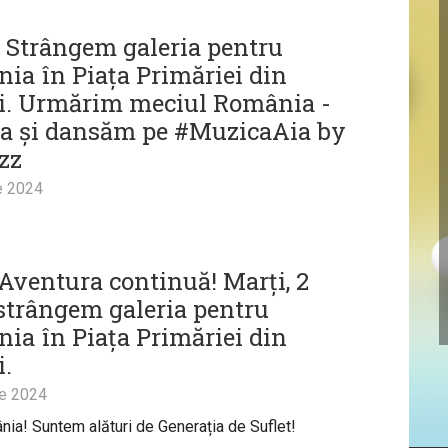
| Strângem galeria pentru
ia în Piața Primăriei din
ti. Urmărim meciul România -
a și dansăm pe #MuzicaAia by
zz
e 2024
Aventura continuă! Marți, 2
, strângem galeria pentru
ia în Piața Primăriei din
i.
ie 2024
nia! Suntem alături de Generația de Suflet!