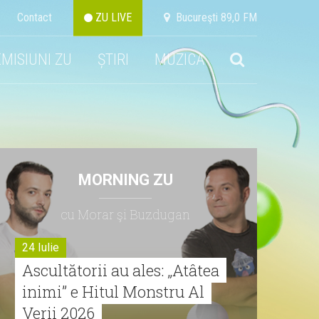
Contact
ZU LIVE
Bucureşti 89,0 FM
EMISIUNI ZU
ȘTIRI
MUZICA
MORNING ZU
cu Morar şi Buzdugan
24 Iulie
Ascultătorii au ales: „Atâtea
inimi” e Hitul Monstru Al
Verii 2026