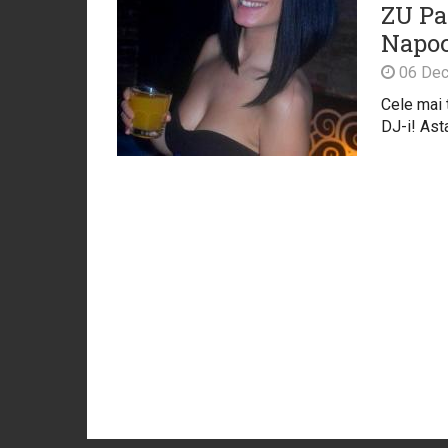
ZU Par
Napo
06 Dec
Cele mai t
DJ-i! Asta