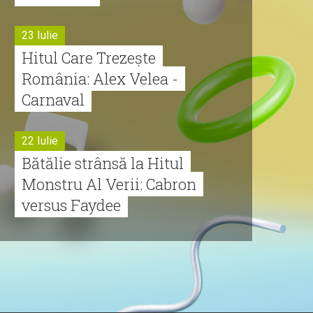
23 Iulie
Hitul Care Trezește
România: Alex Velea -
Carnaval
22 Iulie
Bătălie strânsă la Hitul
Monstru Al Verii: Cabron
versus Faydee
21 Iulie
Dă volumul mai tare!
Cabron vine cu Hitul
Monstru al Verii