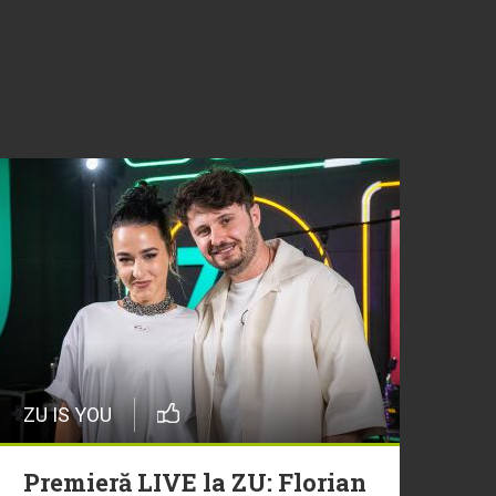
ZU IS YOU
Premieră LIVE la ZU: Florian