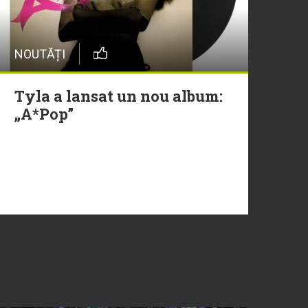
NOUTĂȚI
Tyla a lansat un nou album:
„A*Pop”