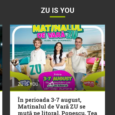
ZU IS YOU
ZU IS YOU
În perioada 3-7 august,
Matinalul de Vară ZU se
mută pe litoral. Popescu, Tea