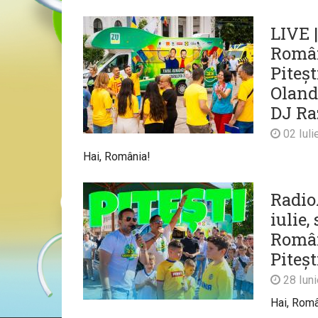
LIVE 
Român
Piteș
Oland
DJ Ra
02 Iuli
Hai, România!
Radio
iulie
Român
Piteșt
28 Iun
Hai, Româ