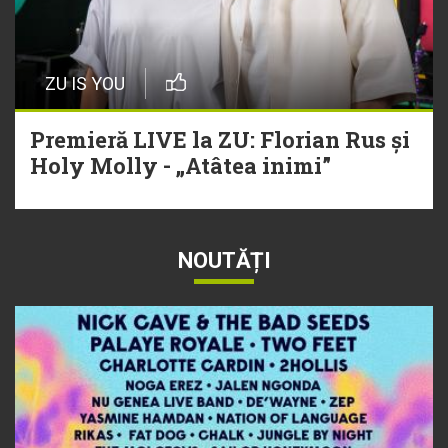
ZU IS YOU
Premieră LIVE la ZU: Florian Rus și
Holy Molly - „Atâtea inimi”
NOUTĂȚI