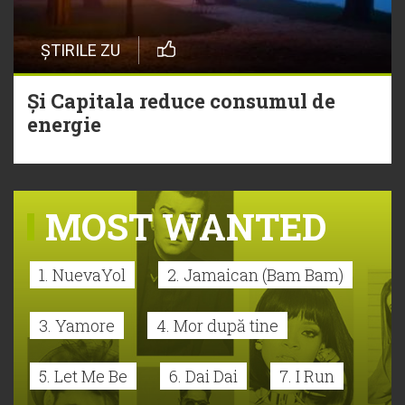
ȘTIRILE ZU
Și Capitala reduce consumul de
energie
MOST WANTED
1. NuevaYol
2. Jamaican (Bam Bam)
3. Yamore
4. Mor după tine
5. Let Me Be
6. Dai Dai
7. I Run