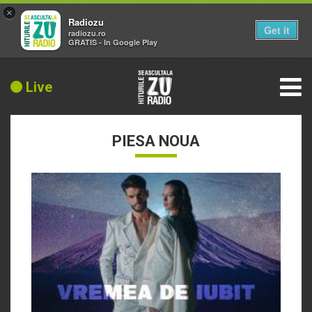
×
Radiozu
Get it
radiozu.ro
GRATIS - In Google Play
Live
PIESA NOUA