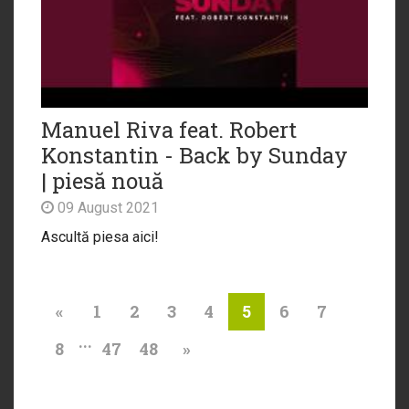
Manuel Riva feat. Robert
Konstantin - Back by Sunday
| piesă nouă
09 August 2021
Ascultă piesa aici!
«
1
2
3
4
6
7
5
...
8
47
48
»