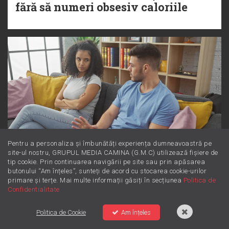
fără să numeri obsesiv caloriile
Pentru a personaliza și îmbunătăți experiența dumneavoastră pe
site-ul nostru, GRUPUL MEDIA CAMINA (G.M.C) utilizează fișiere de
tip cookie. Prin continuarea navigării pe site sau prin apăsarea
Dincolo de supărare: Este furie sau
butonului “Am înțeles”, sunteți de acord cu stocarea cookie-urilor
primare și terțe. Mai multe informații găsiți în secțiunea
Politica de
iritare? Învață să le diferențiezi
Confidentialitate
Politica de Cookie
Am înțeles