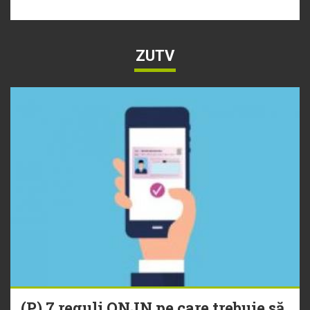
ZUTV
(P) 7 reguli ONJN pe care trebuie să