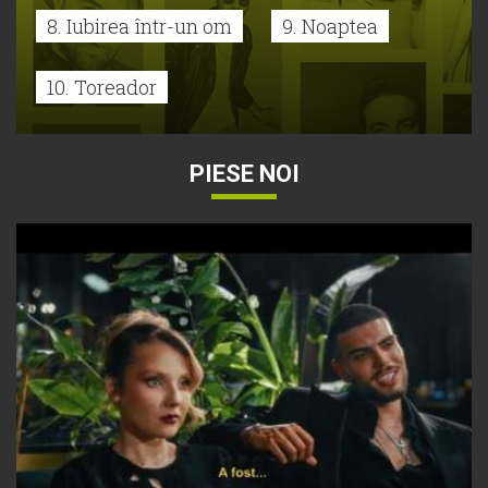
8. Iubirea într-un om
9. Noaptea
10. Toreador
PIESE NOI