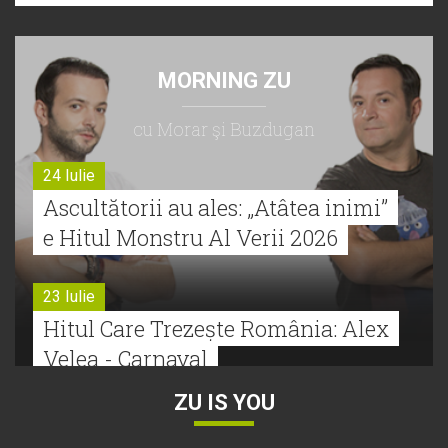
MORNING ZU
cu Morar şi Buzdugan
24 Iulie
Ascultătorii au ales: „Atâtea inimi”
e Hitul Monstru Al Verii 2026
23 Iulie
Hitul Care Trezește România: Alex
Velea - Carnaval
ZU IS YOU
22 Iulie