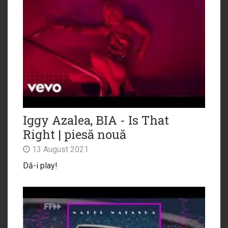
Iggy Azalea, BIA - Is That
Right | piesă nouă
13 August 2021
Dă-i play!