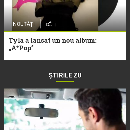
NOUTĂȚI
Tyla a lansat un nou album:
„A*Pop”
ȘTIRILE ZU