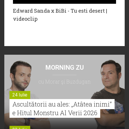
Edward Sanda x BiBi - Tu esti desert |
videoclip
MORNING ZU
cu Morar şi Buzdugan
24 Iulie
Ascultătorii au ales: „Atâtea inimi”
e Hitul Monstru Al Verii 2026