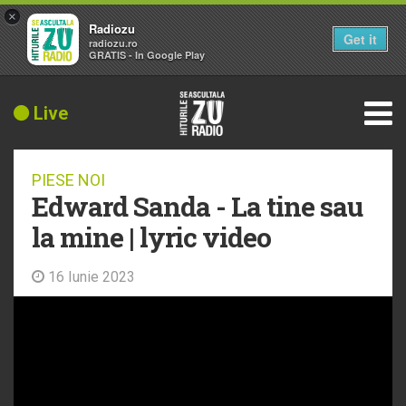
×
Radiozu
Get it
radiozu.ro
GRATIS - In Google Play
Live
PIESE NOI
Edward Sanda - La tine sau
la mine | lyric video
16 Iunie 2023