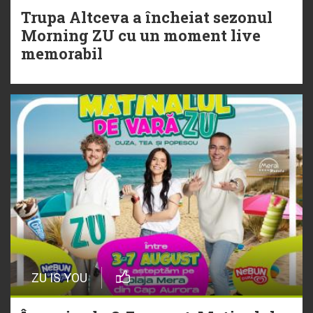
Trupa Altceva a încheiat sezonul
20 Iulie
Morning ZU cu un moment live
Torpedoul lui Morar: Theo Rose -
memorabil
„Ceai lângă tine”
ZU IS YOU