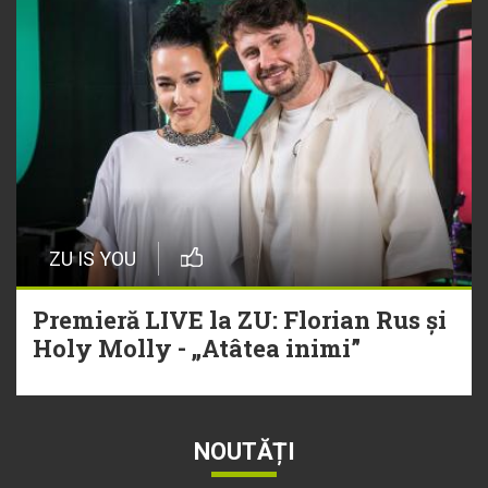
ZU IS YOU
Premieră LIVE la ZU: Florian Rus și
Holy Molly - „Atâtea inimi”
NOUTĂȚI