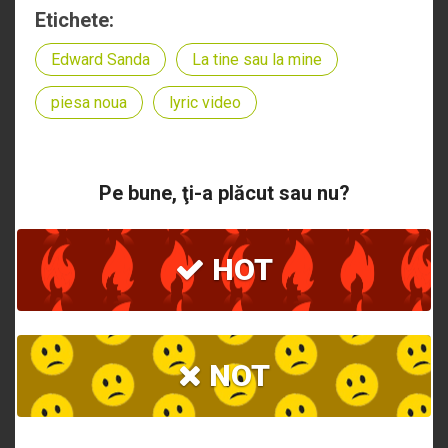
Etichete:
Edward Sanda
La tine sau la mine
piesa noua
lyric video
Pe bune, ţi-a plăcut sau nu?
HOT
NOT