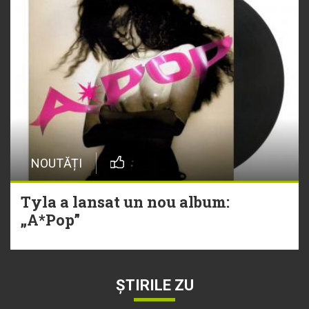
NOUTĂȚI
Tyla a lansat un nou album:
„A*Pop”
ȘTIRILE ZU