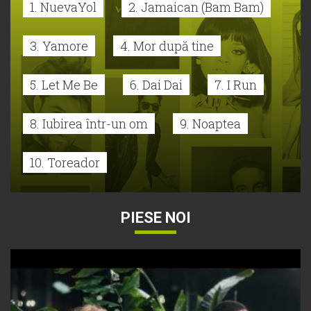
1. NuevaYol
2. Jamaican (Bam Bam)
3. Yamore
4. Mor după tine
5. Let Me Be
6. Dai Dai
7. I Run
8. Iubirea într-un om
9. Noaptea
10. Toreador
PIESE NOI