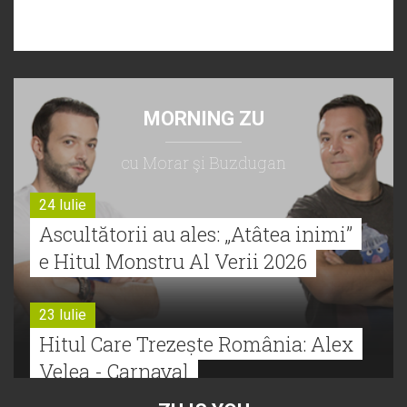
MORNING ZU
cu Morar şi Buzdugan
24 Iulie
Ascultătorii au ales: „Atâtea inimi”
e Hitul Monstru Al Verii 2026
23 Iulie
Hitul Care Trezește România: Alex
Velea - Carnaval