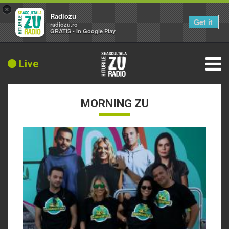
×
Radiozu
Get it
radiozu.ro
GRATIS - In Google Play
Live
MORNING ZU