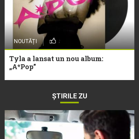
NOUTĂȚI
Tyla a lansat un nou album:
„A*Pop”
ȘTIRILE ZU