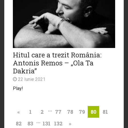
Hitul care a trezit România:
Antonis Remos – „Ola Ta
Dakria”
22 Iunie 2021
Play!
...
«
1
2
77
78
79
81
80
...
82
83
131
132
»