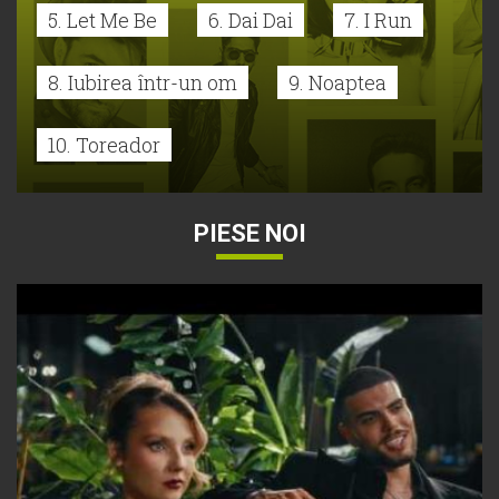
5. Let Me Be
6. Dai Dai
7. I Run
8. Iubirea într-un om
9. Noaptea
10. Toreador
PIESE NOI