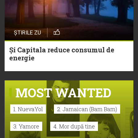
ȘTIRILE ZU
Și Capitala reduce consumul de
energie
MOST WANTED
1. NuevaYol
2. Jamaican (Bam Bam)
3. Yamore
4. Mor după tine