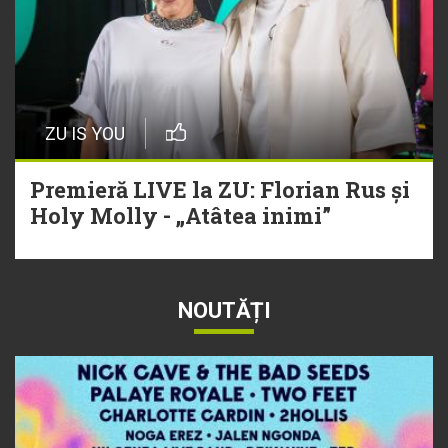
ZU IS YOU
Premieră LIVE la ZU: Florian Rus și
Holy Molly - „Atâtea inimi”
NOUTĂȚI