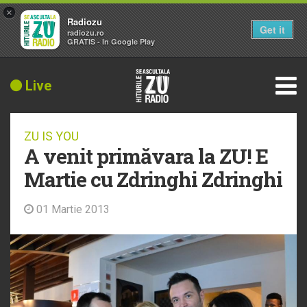
×
Radiozu
Get it
radiozu.ro
GRATIS - In Google Play
Live
ZU IS YOU
A venit primăvara la ZU! E
Martie cu Zdringhi Zdringhi
01 Martie 2013