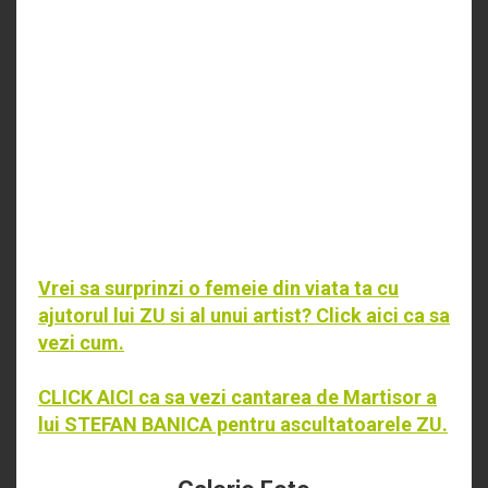
Vrei sa surprinzi o femeie din viata ta cu
ajutorul lui ZU si al unui artist? Click aici ca sa
vezi cum.
CLICK AICI ca sa vezi cantarea de Martisor a
lui STEFAN BANICA pentru ascultatoarele ZU.