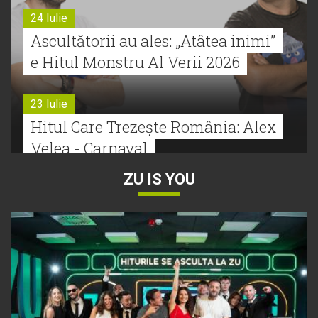
24 Iulie
Ascultătorii au ales: „Atâtea inimi”
e Hitul Monstru Al Verii 2026
23 Iulie
Hitul Care Trezește România: Alex
Velea - Carnaval
ZU IS YOU
22 Iulie
Bătălie strânsă la Hitul Monstru Al
Verii: Cabron versus Faydee
21 Iulie
Dă volumul mai tare! Cabron vine