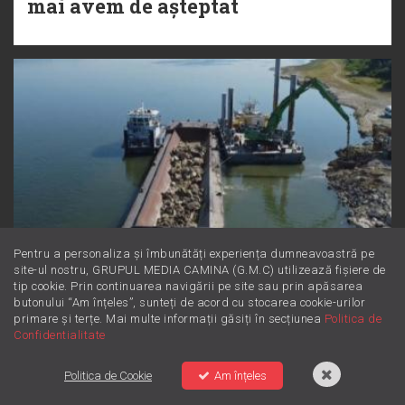
mai avem de așteptat
Pentru a personaliza și îmbunătăți experiența dumneavoastră pe
site-ul nostru, GRUPUL MEDIA CAMINA (G.M.C) utilizează fișiere de
tip cookie. Prin continuarea navigării pe site sau prin apăsarea
ȘTIRILE ZU
butonului “Am înțeles”, sunteți de acord cu stocarea cookie-urilor
primare și terțe. Mai multe informații găsiți în secțiunea
Politica de
Confidentialitate
Continuă acțiunile pentru creșterea
nivelului Dunării în zona centralei
Politica de Cookie
Am înțeles
de la Cernavodă