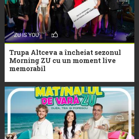
cu Hitul Monstru al Verii
20 Iulie
Episod nou | Muzica Aia x DJ
ZU IS YOU
Christian Thomson
Trupa Altceva a încheiat sezonul
20 Iulie
Morning ZU cu un moment live
Torpedoul lui Morar: Theo Rose -
memorabil
„Ceai lângă tine”