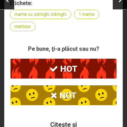
Etichete:
martie cu zdringhi zdringhi
1 martie
martisor
Pe bune, ţi-a plăcut sau nu?
HOT
NOT
Citeşte şi