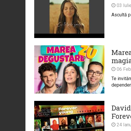
03 Iuli
Ascultă p
Marea
magia
06 Feb
Te invităm
dependen
David
Forev
24 Ianu