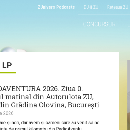
ZUnivers Podcasts
DJ-ii ZU
Reţeaua ZU
CONCURSURI
LP
AVENTURA 2026. Ziua 0.
l matinal din Autorulota ZU,
din Grădina Olovina, București
ie 2026
ie și nori, dar avem și oameni care au venit să ne
ainte de primul kilometru din RadioAventu...