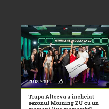
ZU IS YOU
Trupa Altceva a încheiat
sezonul Morning ZU cu un