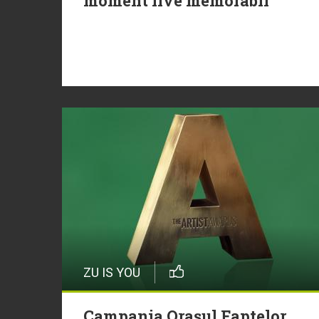
moment live memorabil
ZU IS YOU
Campania Orașul Faptelor