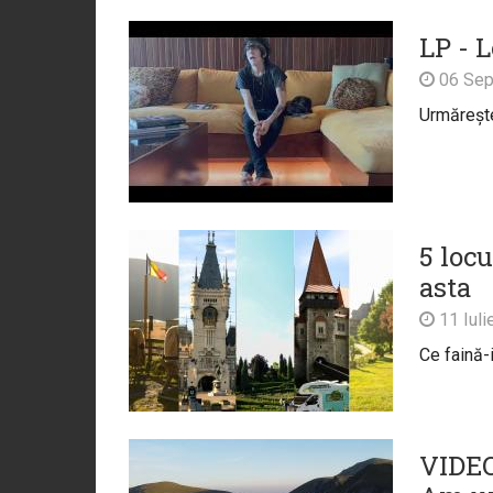
LP - 
06 Sep
Urmărește 
5 loc
asta
11 Iuli
Ce faină-
VIDEO