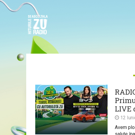
RADIO
Primu
LIVE 
12 Iun
Avem ploa
salute în