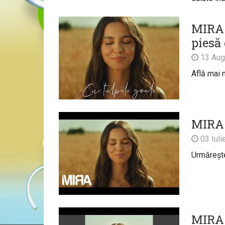
MIRA a
piesă 
13 Aug
Află mai m
MIRA 
03 Iuli
Urmărește 
MIRA 