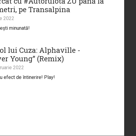
cat cu #Autorulota ZU până la
metri, pe Transalpina
ie 2022
ești minunată!
l lui Cuza: Alphaville -
ver Young” (Remix)
ruarie 2022
u efect de întinerire! Play!