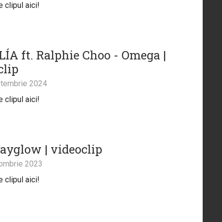
clipul aici!
ÍA ft. Ralphie Choo - Omega |
clip
tembrie 2024
clipul aici!
Dayglow | videoclip
ombrie 2023
clipul aici!