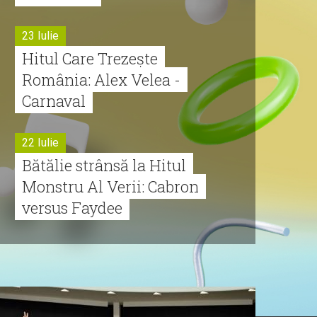
23 Iulie
Hitul Care Trezește
România: Alex Velea -
Carnaval
22 Iulie
Bătălie strânsă la Hitul
Monstru Al Verii: Cabron
versus Faydee
21 Iulie
Dă volumul mai tare!
Cabron vine cu Hitul
Monstru al Verii