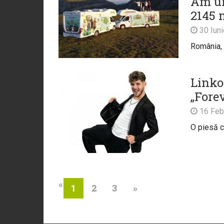
Am ur
2145 
30 Iun
România, 
Linkoo
„Fore
16 Feb
O piesă c
«
2
3
»
1