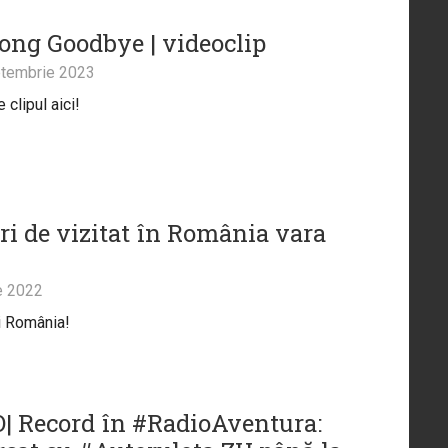
Long Goodbye | videoclip
tembrie 2023
clipul aici!
uri de vizitat în România vara
e 2022
i România!
| Record în #RadioAventura: