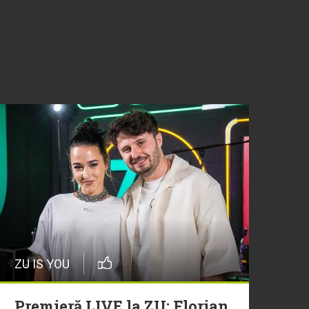
ZU IS YOU
Premieră LIVE la ZU: Florian