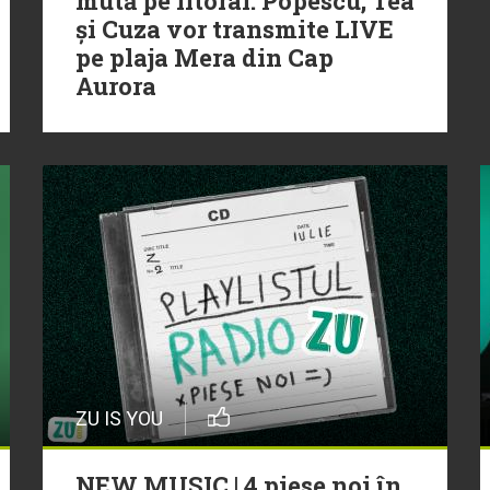
mută pe litoral. Popescu, Tea
și Cuza vor transmite LIVE
pe plaja Mera din Cap
Aurora
ZU IS YOU
NEW MUSIC | 4 piese noi în