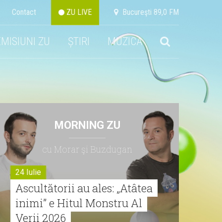
Contact
ZU LIVE
Bucureşti 89,0 FM
EMISIUNI ZU
ȘTIRI
MUZICA
MORNING ZU
cu Morar şi Buzdugan
24 Iulie
Ascultătorii au ales: „Atâtea
inimi” e Hitul Monstru Al
Verii 2026