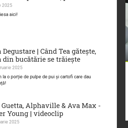
e 2025
iesa aici!
 Degustare | Când Tea gătește,
 din bucătărie se trăiește
ruarie 2025
 la o porție de pulpe de pui și cartofi care dau
ță!
 Guetta, Alphaville & Ava Max -
er Young | videoclip
arie 2025