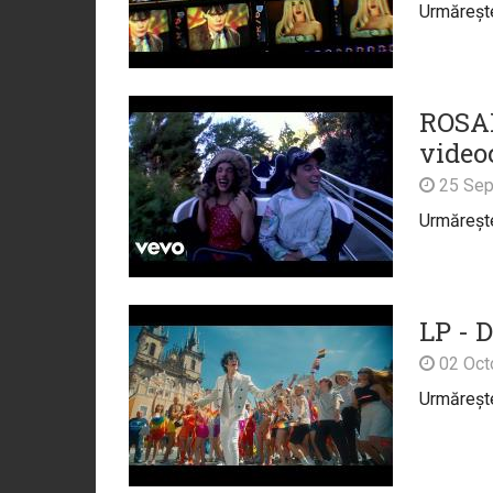
Urmărește 
ROSAL
video
25 Sep
Urmărește 
LP - 
02 Oct
Urmărește 