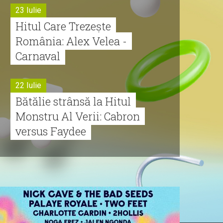
23 Iulie
Hitul Care Trezește
România: Alex Velea -
Carnaval
22 Iulie
Bătălie strânsă la Hitul
Monstru Al Verii: Cabron
versus Faydee
21 Iulie
Dă volumul mai tare!
Cabron vine cu Hitul
Monstru al Verii