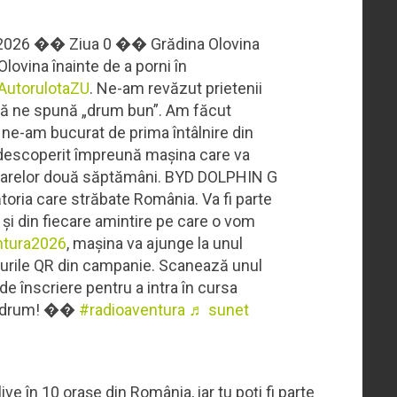
026 �� Ziua 0 �� Grădina Olovina
Olovina înainte de a porni în
AutorulotaZU
. Ne-am revăzut prietenii
să ne spună „drum bun”. Am făcut
i ne-am bucurat de prima întâlnire din
 descoperit împreună mașina care va
ătoarelor două săptămâni. BYD DOLPHIN G
ătoria care străbate România. Va fi parte
re și din fiecare amintire pe care o vom
ntura2026
, mașina va ajunge la unul
codurile QR din campanie. Scanează unul
e înscriere pentru a intra în cursa
e drum! ��
#radioaventura
♬ sunet
ive în 10 orașe din România, iar tu poți fi parte