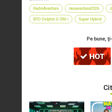
RadioAventura
raioaventura2026
z
BYD Dolphin G DM-i
Super Hybrid
Pe bune, ţi
HOT
Ci