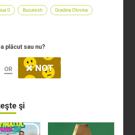
iua 0
Bucuresti
Gradina Olovina
-a plăcut sau nu?
NOT
OR
teşte şi