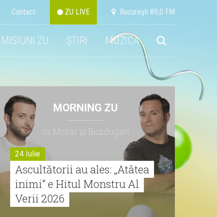
Contact
ZU LIVE
Bucureşti 89,0 FM
EMISIUNI ZU
ȘTIRI
MUZICA
MORNING ZU
cu Morar şi Buzdugan
24 Iulie
Ascultătorii au ales: „Atâtea
inimi” e Hitul Monstru Al
Verii 2026