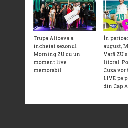
Trupa Altceva a
În perioa
încheiat sezonul
august, M
Morning ZU cu un
Vară ZU s
moment live
litoral. P
memorabil
Cuza vor 
LIVE pe p
din Cap A