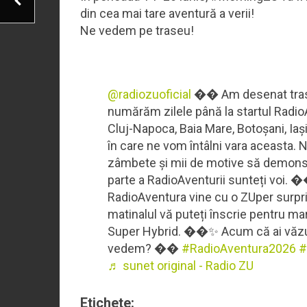
din cea mai tare aventură a verii!
Ne vedem pe traseu!
@radiozuoficial
�� Am desenat traseu
numărăm zilele până la startul Radio
Cluj-Napoca, Baia Mare, Botoșani, Iaș
în care ne vom întâlni vara aceasta. N
zâmbete și mii de motive să demons
parte a RadioAventurii sunteți voi. 
RadioAventura vine cu o ZUper surpri
matinalul vă puteți înscrie pentru m
Super Hybrid. ��✨ Acum că ai văzut
vedem? ��
#RadioAventura2026
#
♬ sunet original - Radio ZU
Etichete: