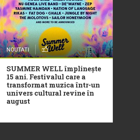
20 Iulie
Episod nou | Muzica Aia x
DJ Christian Thomson
20 Iulie
NOUTATI
Torpedoul lui Morar: Theo
Rose - „Ceai lângă tine”
SUMMER WELL împlinește
15 ani. Festivalul care a
transformat muzica într-un
univers cultural revine în
august