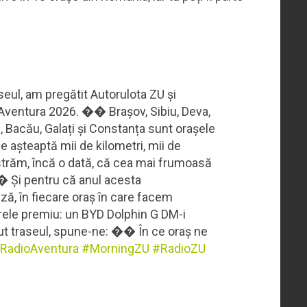
l, am pregătit Autorulota ZU și
Aventura 2026. �� Brașov, Sibiu, Deva,
i, Bacău, Galați și Constanța sunt orașele
e așteaptă mii de kilometri, mii de
trăm, încă o dată, că cea mai frumoasă
�� Și pentru că anul acesta
ză, în fiecare oraș în care facem
arele premiu: un BYD Dolphin G DM-i
 traseul, spune-ne: �� În ce oraș ne
RadioAventura
#MorningZU
#RadioZU