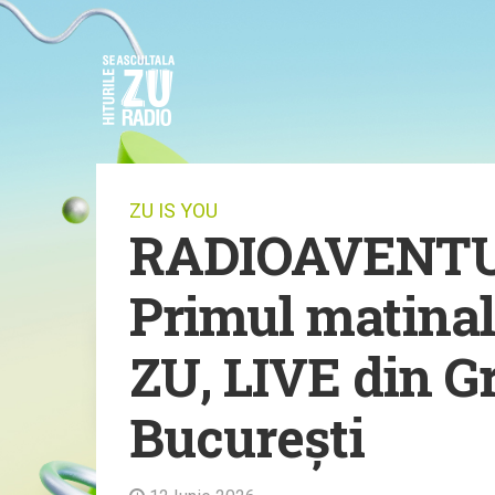
ZU IS YOU
RADIOAVENTUR
Primul matinal
ZU, LIVE din G
București