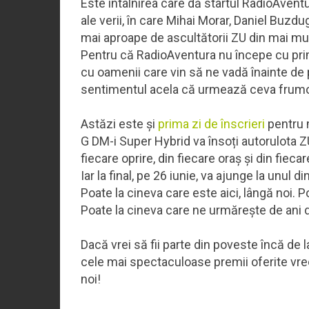
Este întâlnirea care dă startul RadioAvent
ale verii, în care Mihai Morar, Daniel Buz
mai aproape de ascultătorii ZU din mai mult
Pentru că RadioAventura nu începe cu primu
cu oamenii care vin să ne vadă înainte de
sentimentul acela că urmează ceva frum
Astăzi este și
prima zi de înscrieri
pentru 
G DM-i Super Hybrid va însoți autorulota ZU
fiecare oprire, din fiecare oraș și din fie
Iar la final, pe 26 iunie, va ajunge la unul di
Poate la cineva care este aici, lângă noi.
Poate la cineva care ne urmărește de ani de
Dacă vrei să fii parte din poveste încă de l
cele mai spectaculoase premii oferite vre
noi!