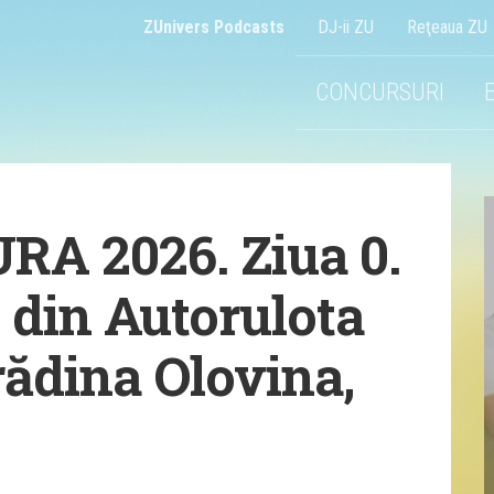
ZUnivers Podcasts
DJ-ii ZU
Reţeaua ZU
CONCURSURI
A 2026. Ziua 0.
 din Autorulota
rădina Olovina,