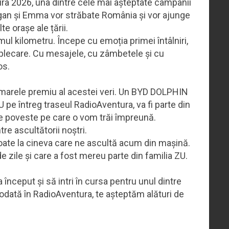
ura 2026, una dintre cele mai așteptate campanii
dugan și Emma vor străbate România și vor ajunge
e orașe ale țării.
l kilometru. Începe cu emoția primei întâlniri,
 plecare. Cu mesajele, cu zâmbetele și cu
os.
marele premiu al acestei veri. Un BYD DOLPHIN
 pe întreg traseul RadioAventura, va fi parte din
care poveste pe care o vom trăi împreună.
ntre ascultătorii noștri.
 Poate la cineva care ne ascultă acum din mașină.
 zile și care a fost mereu parte din familia ZU.
a început și să intri în cursa pentru unul dintre
odată în RadioAventura, te așteptăm alături de