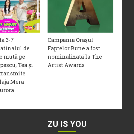
da 3-7
Campania Orașul
atinalul de
Faptelor Bune a fost
e mută pe
nominalizată la The
opescu, Tea și
Artist Awards
transmite
laja Mera
urora
ZU IS YOU