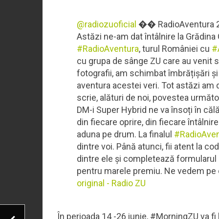
@radiozuoficial
�� RadioAventura 2
Astăzi ne-am dat întâlnire la Grădina 
#RadioAventura
, turul României cu
#
cu grupa de sânge ZU care au venit 
fotografii, am schimbat îmbrățișări ș
aventura acestei veri. Tot astăzi am
scrie, alături de noi, povestea urm
DM-i Super Hybrid ne va însoți în căl
din fiecare oprire, din fiecare întâlni
aduna pe drum. La finalul
#RadioAve
dintre voi. Până atunci, fii atent la 
dintre ele și completează formularul d
pentru marele premiu. Ne vedem p
original - Radio ZU
În perioada 14 -26 iunie, #MorningZU va fi l