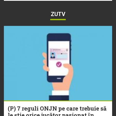
ZUTV
(P) 7 reguli ONJN pe care trebuie să
le știe orice jucător pasionat în