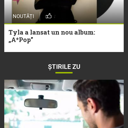
NOUTĂȚI
Tyla a lansat un nou album:
„A*Pop”
ȘTIRILE ZU