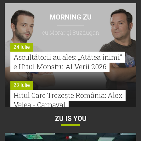
MORNING ZU
cu Morar şi Buzdugan
24 Iulie
Ascultătorii au ales: „Atâtea inimi”
e Hitul Monstru Al Verii 2026
23 Iulie
Hitul Care Trezește România: Alex
Velea - Carnaval
ZU IS YOU
22 Iulie
Bătălie strânsă la Hitul Monstru Al