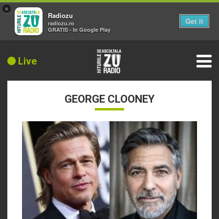
×
Radiozu
Get it
radiozu.ro
GRATIS - In Google Play
Live
GEORGE CLOONEY