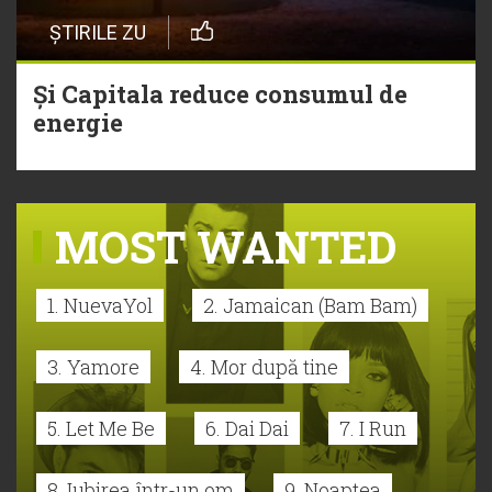
ȘTIRILE ZU
Și Capitala reduce consumul de
energie
MOST WANTED
1. NuevaYol
2. Jamaican (Bam Bam)
3. Yamore
4. Mor după tine
5. Let Me Be
6. Dai Dai
7. I Run
8. Iubirea într-un om
9. Noaptea