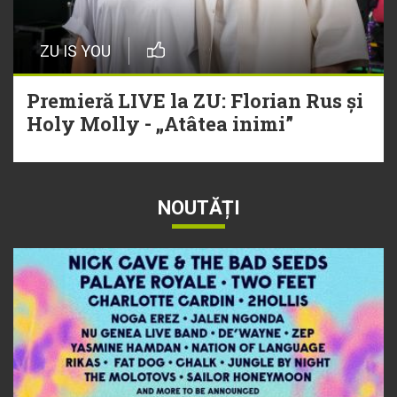
ZU IS YOU
Premieră LIVE la ZU: Florian Rus și
Holy Molly - „Atâtea inimi”
NOUTĂȚI