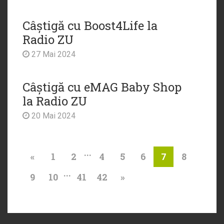
Câștigă cu Boost4Life la
Radio ZU
27 Mai 2024
Câștigă cu eMAG Baby Shop
la Radio ZU
20 Mai 2024
...
«
1
2
4
5
6
8
7
...
9
10
41
42
»