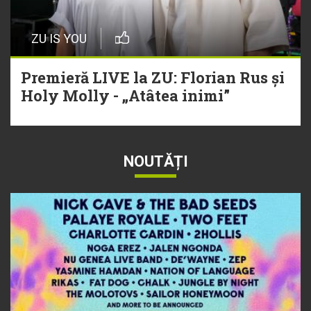
ZU IS YOU
Premieră LIVE la ZU: Florian Rus și
Holy Molly - „Atâtea inimi”
NOUTĂȚI