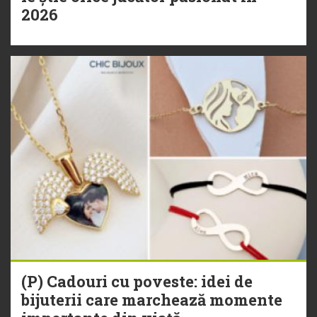
2026
(P) Cadouri cu poveste: idei de
bijuterii care marchează momente