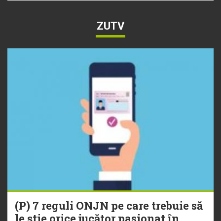
ZUTV
(P) 7 reguli ONJN pe care trebuie să
le știe orice jucător pasionat în