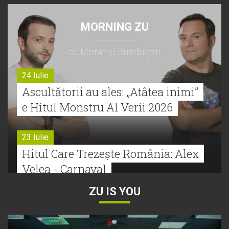
MORNING ZU
cu Morar şi Buzdugan
24 Iulie
Ascultătorii au ales: „Atâtea inimi”
e Hitul Monstru Al Verii 2026
23 Iulie
Hitul Care Trezește România: Alex
Velea - Carnaval
ZU IS YOU
22 Iulie
Bătălie strânsă la Hitul Monstru Al