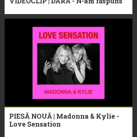
VIDEOCLIP | DARA - N-am răspuns
PIESĂ NOUĂ | Madonna & Kylie -
Love Sensation