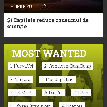
ȘTIRILE ZU
Și Capitala reduce consumul de
energie
MOST WANTED
1. NuevaYol
2. Jamaican (Bam Bam)
3. Yamore
4. Mor după tine
5. Let Me Be
6. Dai Dai
7. I Run
8. Iubirea într-un om
9. Noaptea