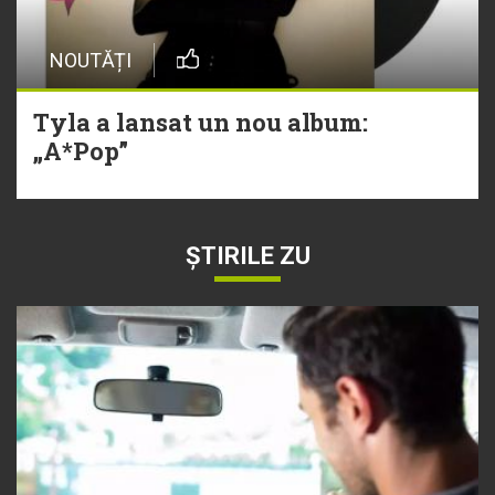
NOUTĂȚI
Tyla a lansat un nou album:
„A*Pop”
ȘTIRILE ZU