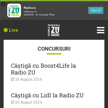
×
Radiozu
Get it
radiozu.ro
GRATIS - In Google Play
Live
CONCURSURI
Câștigă cu Boost4Life la
Radio ZU
26 August 2024
Câștigă cu Lidl la Radio ZU
26 August 2024