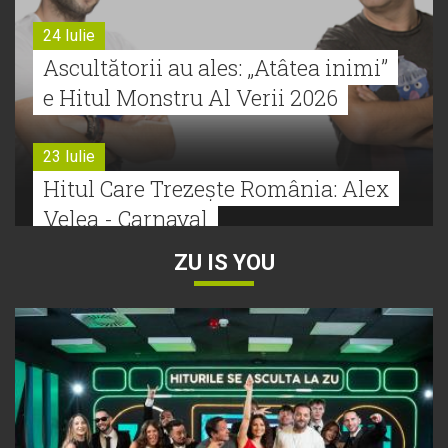
24 Iulie
Ascultătorii au ales: „Atâtea inimi”
e Hitul Monstru Al Verii 2026
23 Iulie
Hitul Care Trezește România: Alex
Velea - Carnaval
ZU IS YOU
22 Iulie
Bătălie strânsă la Hitul Monstru Al
Verii: Cabron versus Faydee
21 Iulie
Dă volumul mai tare! Cabron vine