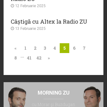
12 Februarie 2025
Câștigă cu Altex la Radio ZU
13 Februarie 2025
«
1
2
3
4
6
7
5
...
8
41
42
»
MORNING ZU
cu Morar şi Buzdugan