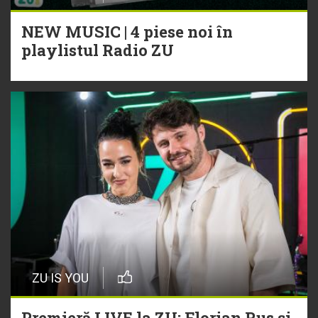
NEW MUSIC | 4 piese noi în
playlistul Radio ZU
ZU IS YOU
Premieră LIVE la ZU: Florian Rus și