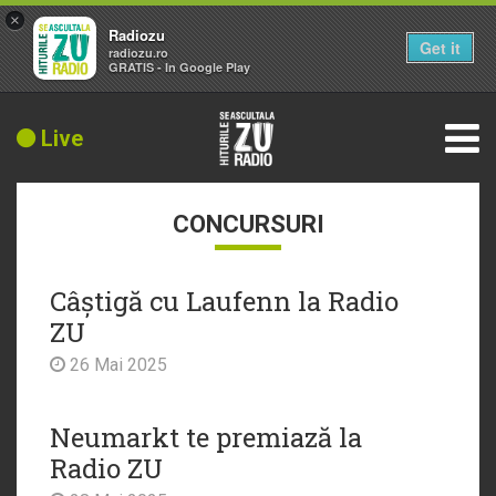
×
Radiozu
Get it
radiozu.ro
GRATIS - In Google Play
Live
CONCURSURI
Câștigă cu Laufenn la Radio
ZU
26 Mai 2025
Neumarkt te premiază la
Radio ZU