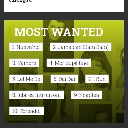
MOST WANTED
1. NuevaYol
2. Jamaican (Bam Bam)
3. Yamore
4. Mor după tine
5. Let Me Be
6. Dai Dai
7. I Run
8. Iubirea într-un om
9. Noaptea
10. Toreador