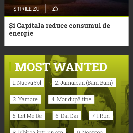
ȘTIRILE ZU
Și Capitala reduce consumul de
energie
MOST WANTED
1. NuevaYol
2. Jamaican (Bam Bam)
3. Yamore
4. Mor după tine
5. Let Me Be
6. Dai Dai
7. I Run
8. Iubirea într-un om
9. Noaptea