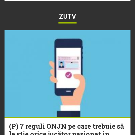
ZUTV
(P) 7 reguli ONJN pe care trebuie să
le știe orice jucător pasionat în