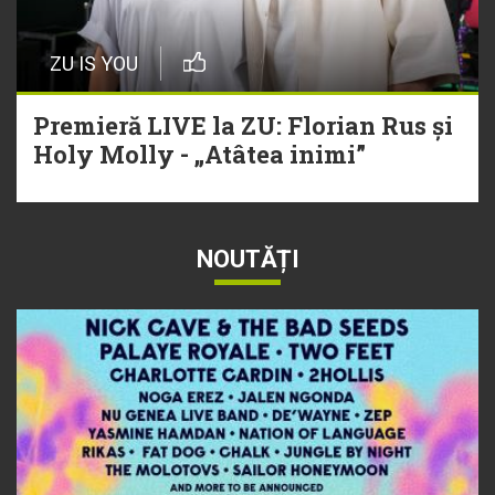
ZU IS YOU
Premieră LIVE la ZU: Florian Rus și
Holy Molly - „Atâtea inimi”
NOUTĂȚI