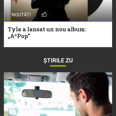
NOUTĂȚI
Tyla a lansat un nou album:
„A*Pop”
ȘTIRILE ZU