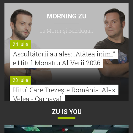
MORNING ZU
cu Morar şi Buzdugan
24 Iulie
Ascultătorii au ales: „Atâtea inimi”
e Hitul Monstru Al Verii 2026
23 Iulie
Hitul Care Trezește România: Alex
Velea - Carnaval
ZU IS YOU
22 Iulie
Bătălie strânsă la Hitul Monstru Al