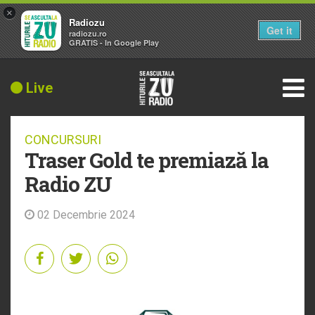
×
Radiozu
Get it
radiozu.ro
GRATIS - In Google Play
Live
CONCURSURI
Traser Gold te premiază la
Radio ZU
02 Decembrie 2024