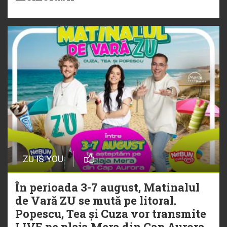
„Ceai lângă tine”
ZU IS YOU
În perioada 3-7 august, Matinalul
de Vară ZU se mută pe litoral.
Popescu, Tea și Cuza vor transmite
LIVE pe plaja Mera din Cap Aurora