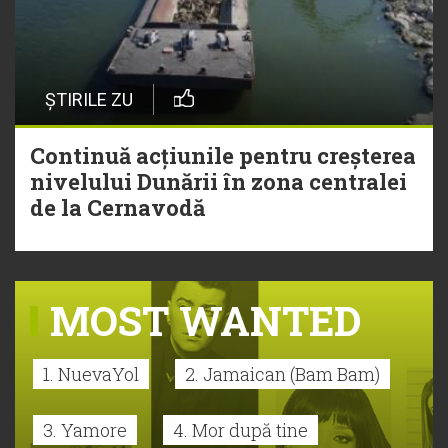
ȘTIRILE ZU
Continuă acțiunile pentru creșterea
nivelului Dunării în zona centralei
de la Cernavodă
MOST WANTED
1. NuevaYol
2. Jamaican (Bam Bam)
3. Yamore
4. Mor după tine