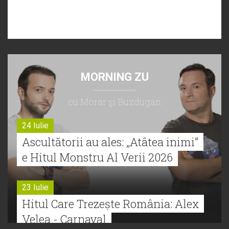
MORNING ZU
cu Morar şi Buzdugan
24 Iulie
Ascultătorii au ales: „Atâtea inimi”
e Hitul Monstru Al Verii 2026
23 Iulie
Hitul Care Trezește România: Alex
Velea - Carnaval