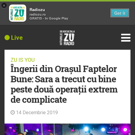
×
Radiozu
Get it
radiozu.ro
GRATIS - In Google Play
Live
ZU IS YOU
Îngerii din Orașul Faptelor
Bune: Sara a trecut cu bine
peste două operații extrem
de complicate
14 Decembrie 2019