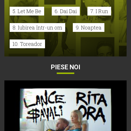
5. Let Me Be
6. Dai Dai
7. I Run
8. Iubirea într-un om
9. Noaptea
10. Toreador
PIESE NOI