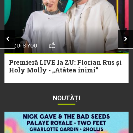
ZU IS YOU
Premieră LIVE la ZU: Florian Rus și
Holy Molly - „Atâtea inimi”
NOUTĂȚI