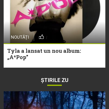
NOUTĂȚI
Tyla a lansat un nou album:
„A*Pop”
ȘTIRILE ZU