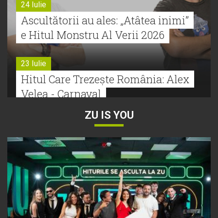
24 Iulie
Ascultătorii au ales: „Atâtea inimi”
e Hitul Monstru Al Verii 2026
23 Iulie
Hitul Care Trezește România: Alex
Velea - Carnaval
ZU IS YOU
22 Iulie
Bătălie strânsă la Hitul Monstru Al
Verii: Cabron versus Faydee
21 Iulie
Dă volumul mai tare! Cabron vine
cu Hitul Monstru al Verii