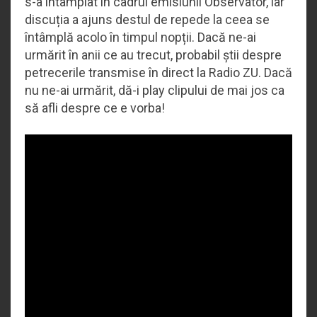
s-a întâmplat în cadrul emisiunii Observator, iar
discuția a ajuns destul de repede la ceea se
întâmplă acolo în timpul nopții. Dacă ne-ai
urmărit în anii ce au trecut, probabil știi despre
petrecerile transmise în direct la Radio ZU. Dacă
nu ne-ai urmărit, dă-i play clipului de mai jos ca
să afli despre ce e vorba!