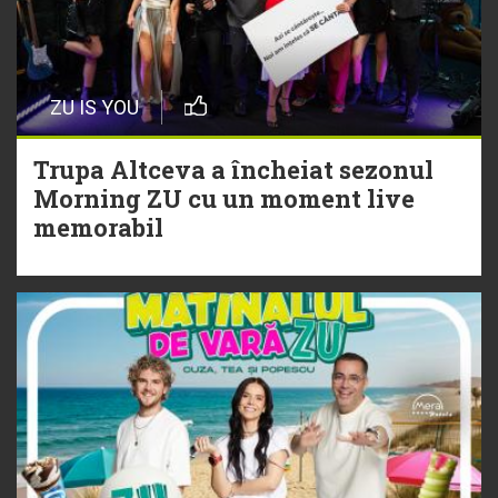
20 Iulie
Episod nou | Muzica Aia x DJ
ZU IS YOU
Christian Thomson
Trupa Altceva a încheiat sezonul
20 Iulie
Morning ZU cu un moment live
Torpedoul lui Morar: Theo Rose -
memorabil
„Ceai lângă tine”