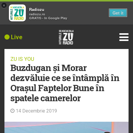
×
Radiozu
Get it
radiozu.ro
GRATIS - In Google Play
Live
ZU IS YOU
Buzdugan și Morar
dezvăluie ce se întâmplă în
Orașul Faptelor Bune în
spatele camerelor
14 Decembrie 2019