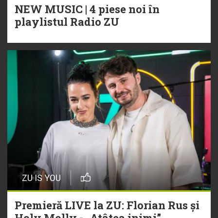
NEW MUSIC | 4 piese noi în
playlistul Radio ZU
ZU IS YOU
Premieră LIVE la ZU: Florian Rus și
Holy Molly - „Atâtea inimi”