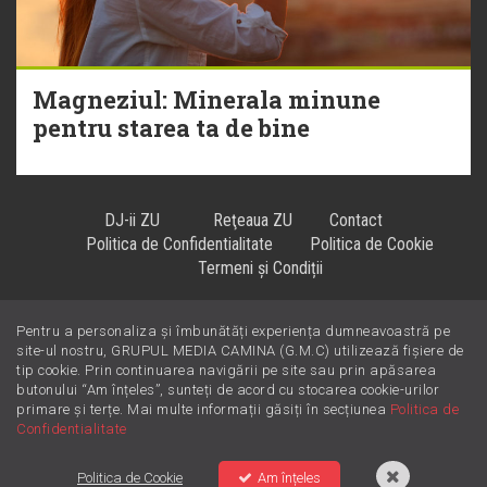
Magneziul: Minerala minune
pentru starea ta de bine
DJ-ii ZU
Reţeaua ZU
Contact
Politica de Confidentialitate
Politica de Cookie
Termeni și Condiții
Pentru a personaliza și îmbunătăți experiența dumneavoastră pe
Hiturile se ascultă la
!
site-ul nostru, GRUPUL MEDIA CAMINA (G.M.C) utilizează fișiere de
tip cookie. Prin continuarea navigării pe site sau prin apăsarea
butonului “Am înțeles”, sunteți de acord cu stocarea cookie-urilor
primare și terțe. Mai multe informații găsiți în secțiunea
Politica de
Confidentialitate
Politica de Cookie
Am înțeles