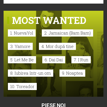
MOST WANTED
1. NuevaYol
2. Jamaican (Bam Bam)
3. Yamore
4. Mor după tine
5. Let Me Be
6. Dai Dai
7. I Run
8. Iubirea într-un om
9. Noaptea
10. Toreador
PIESE NOI