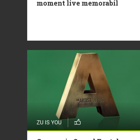
moment live memorabil
ZU IS YOU