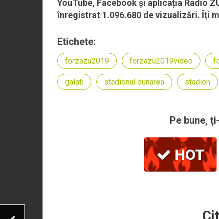
YouTube, Facebook și aplicația Radio Z
înregistrat 1.096.680 de vizualizări. Îți 
Etichete:
forzazu2019
forzazu2019video
f
galati
stadionul dunarea
stadion
Pe bune, ţi
HOT
Ci