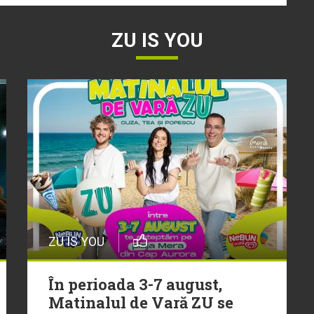
ZU IS YOU
ZU IS YOU
În perioada 3-7 august,
Matinalul de Vară ZU se