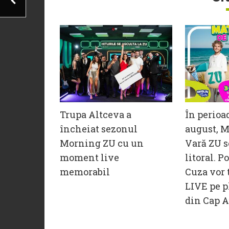
Trupa Altceva a
În perioa
încheiat sezonul
august, M
Morning ZU cu un
Vară ZU s
moment live
litoral. P
memorabil
Cuza vor 
LIVE pe p
din Cap A