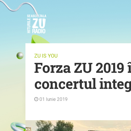
ZU IS YOU
Forza ZU 2019 î
concertul integ
01 Iunie 2019