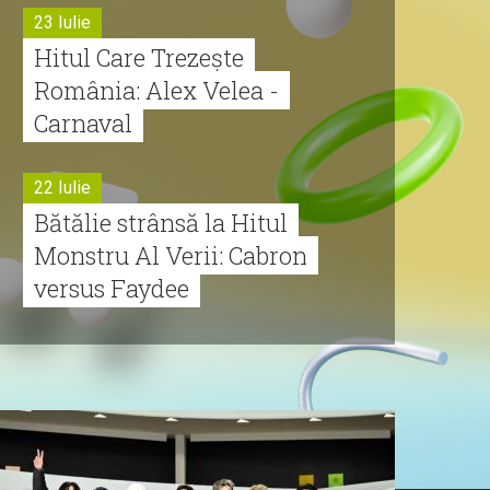
23 Iulie
Hitul Care Trezește
România: Alex Velea -
Carnaval
22 Iulie
Bătălie strânsă la Hitul
Monstru Al Verii: Cabron
versus Faydee
21 Iulie
Dă volumul mai tare!
Cabron vine cu Hitul
Monstru al Verii