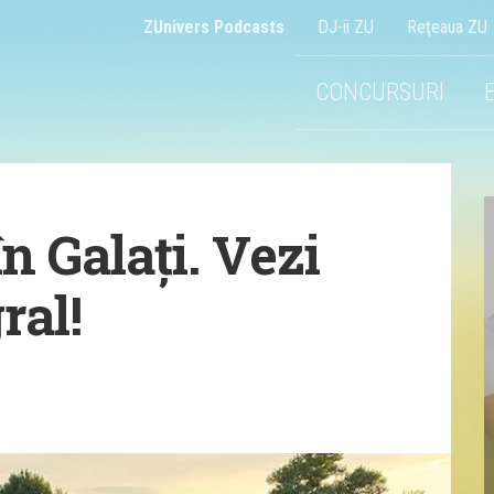
ZUnivers Podcasts
DJ-ii ZU
Reţeaua ZU
CONCURSURI
n Galați. Vezi
ral!