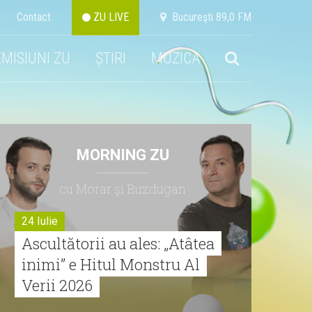
Contact
ZU LIVE
Bucureşti 89,0 FM
EMISIUNI ZU
ȘTIRI
MUZICA
MORNING ZU
cu Morar şi Buzdugan
24 Iulie
Ascultătorii au ales: „Atâtea
inimi” e Hitul Monstru Al
Verii 2026