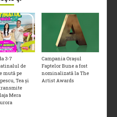
da 3-7
Campania Orașul
atinalul de
Faptelor Bune a fost
e mută pe
nominalizată la The
opescu, Tea și
Artist Awards
transmite
laja Mera
urora