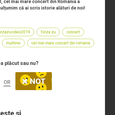
U, cel mai mare concert din România a
mulțumim că ai scris istorie alături de noi!
orzazuvideo2019
forza zu
concert
multime
cel mai mare concert din romania
-a plăcut sau nu?
NOT
OR
teşte şi