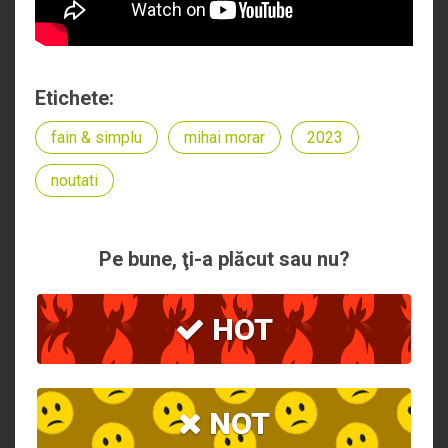
Etichete:
fain & simplu
mihai morar
2023
noutati
Pe bune, ţi-a plăcut sau nu?
HOT
NOT