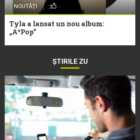
NOUTĂȚI
Tyla a lansat un nou album:
„A*Pop”
ȘTIRILE ZU