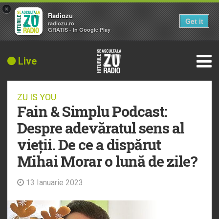
×
Radiozu
Get it
radiozu.ro
GRATIS - In Google Play
Live
ZU IS YOU
Fain & Simplu Podcast:
Despre adevăratul sens al
vieții. De ce a dispărut
Mihai Morar o lună de zile?
13 Ianuarie 2023