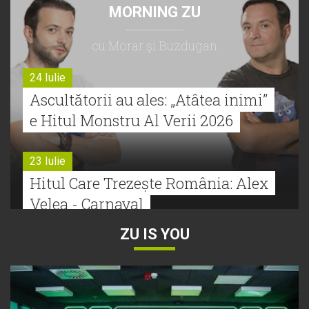
MORNING ZU
cu Morar şi Buzdugan
24 Iulie
Ascultătorii au ales: „Atâtea inimi”
e Hitul Monstru Al Verii 2026
23 Iulie
Hitul Care Trezește România: Alex
Velea - Carnaval
ZU IS YOU
22 Iulie
Bătălie strânsă la Hitul Monstru Al
Verii: Cabron versus Faydee