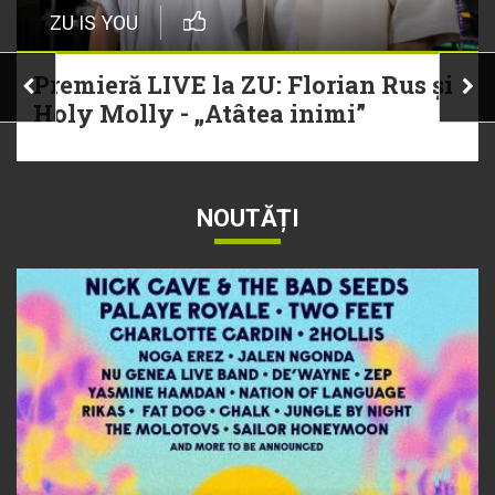
ZU IS YOU
Premieră LIVE la ZU: Florian Rus și
Holy Molly - „Atâtea inimi”
NOUTĂȚI