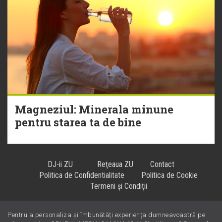
Magneziul: Minerala minune
pentru starea ta de bine
DJ-ii ZU
Reţeaua ZU
Contact
Politica de Confidentialitate
Politica de Cookie
Termeni și Condiții
Pentru a personaliza și îmbunătăți experiența dumneavoastră pe
Hiturile se ascultă la
!