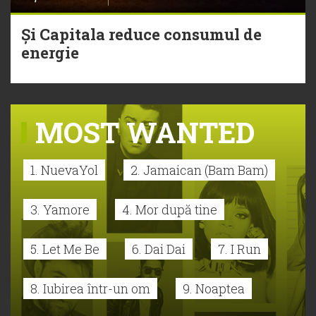
Și Capitala reduce consumul de
energie
MOST WANTED
1. NuevaYol
2. Jamaican (Bam Bam)
3. Yamore
4. Mor după tine
5. Let Me Be
6. Dai Dai
7. I Run
8. Iubirea într-un om
9. Noaptea