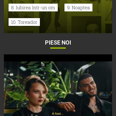
8. Iubirea într-un om
9. Noaptea
10. Toreador
PIESE NOI