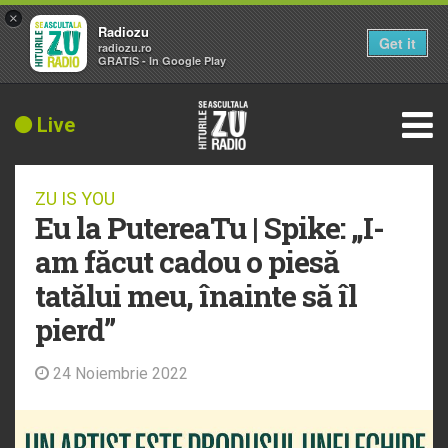
×
Radiozu
Get it
radiozu.ro
GRATIS - In Google Play
Live
ZU IS YOU
Eu la PutereaTu | Spike: „I-
am făcut cadou o piesă
tatălui meu, înainte să îl
pierd”
24 Noiembrie 2022