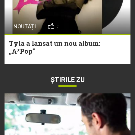
NOUTĂȚI
Tyla a lansat un nou album:
„A*Pop”
ȘTIRILE ZU