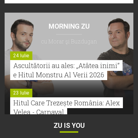
MORNING ZU
cu Morar şi Buzdugan
24 Iulie
Ascultătorii au ales: „Atâtea inimi”
e Hitul Monstru Al Verii 2026
23 Iulie
Hitul Care Trezește România: Alex
Velea - Carnaval
ZU IS YOU
22 Iulie