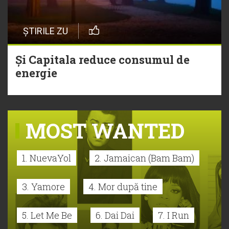
ȘTIRILE ZU
Și Capitala reduce consumul de
energie
MOST WANTED
1. NuevaYol
2. Jamaican (Bam Bam)
3. Yamore
4. Mor după tine
5. Let Me Be
6. Dai Dai
7. I Run