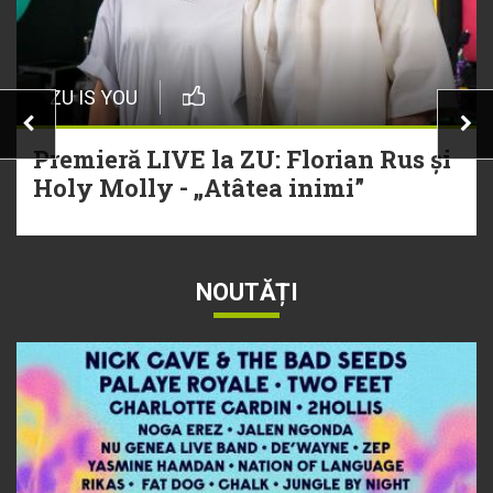
ZU IS YOU
Premieră LIVE la ZU: Florian Rus și
Holy Molly - „Atâtea inimi”
NOUTĂȚI