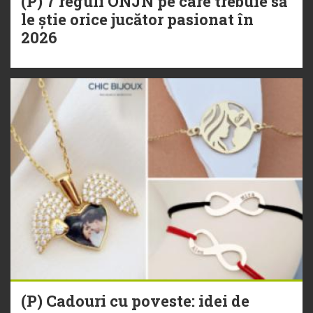
(P) 7 reguli ONJN pe care trebuie să
le știe orice jucător pasionat în
2026
(P) Cadouri cu poveste: idei de