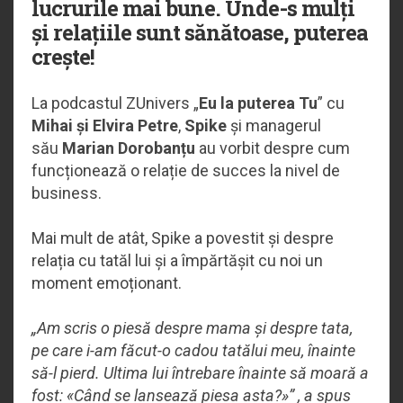
lucrurile mai bune. Unde-s mulți
și relațiile sunt sănătoase, puterea
crește!
La podcastul ZUnivers „
Eu la puterea Tu
” cu
Mihai și Elvira Petre
,
Spike
și managerul
său
Marian Dorobanțu
au vorbit despre cum
funcționează o relație de succes la nivel de
business.
Mai mult de atât, Spike a povestit și despre
relația cu tatăl lui și a împărtășit cu noi un
moment emoționant.
„Am scris o piesă despre mama și despre tata,
pe care i-am făcut-o cadou tatălui meu, înainte
să-l pierd. Ultima lui întrebare înainte să moară a
fost: «Când se lansează piesa asta?»” , a spus